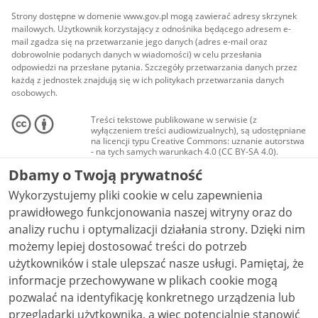
Strony dostępne w domenie www.gov.pl mogą zawierać adresy skrzynek
mailowych. Użytkownik korzystający z odnośnika będącego adresem e-
mail zgadza się na przetwarzanie jego danych (adres e-mail oraz
dobrowolnie podanych danych w wiadomości) w celu przesłania
odpowiedzi na przesłane pytania. Szczegóły przetwarzania danych przez
każdą z jednostek znajdują się w ich politykach przetwarzania danych
osobowych.
Treści tekstowe publikowane w serwisie (z
wyłączeniem treści audiowizualnych), są udostępniane
na licencji typu Creative Commons: uznanie autorstwa
- na tych samych warunkach 4.0 (CC BY-SA 4.0).
Materiały audiowizualne, w tym zdjęcia, materiały
Dbamy o Twoją prywatność
audio i wideo, są udostępniane na licencji typu
Creative Commons: uznanie autorstwa użycie
Wykorzystujemy pliki cookie w celu zapewnienia
niekomercyjne - bez utworów zależnych 4.0 (CC BY-
NC-ND 4.0), o ile nie jest to stwierdzone inaczej.
prawidłowego funkcjonowania naszej witryny oraz do
analizy ruchu i optymalizacji działania strony. Dzięki nim
możemy lepiej dostosować treści do potrzeb
użytkowników i stale ulepszać nasze usługi. Pamiętaj, że
informacje przechowywane w plikach cookie mogą
pozwalać na identyfikację konkretnego urządzenia lub
przeglądarki użytkownika, a więc potencjalnie stanowić