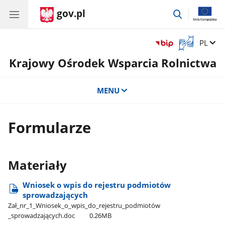
gov.pl
przejdź
do
wyszukiwar
Otwórz
Zmień 
PL
okno
Krajowy Ośrodek Wsparcia Rolnictwa
z
tłumaczem
języka
MENU
migowego
Formularze
Materiały
Wniosek o wpis do rejestru podmiotów
sprowadzających
Zał​_nr​_1​_Wniosek​_o​_wpis​_do​_rejestru​_podmiotów​
_sprowadzających.doc
0.26MB