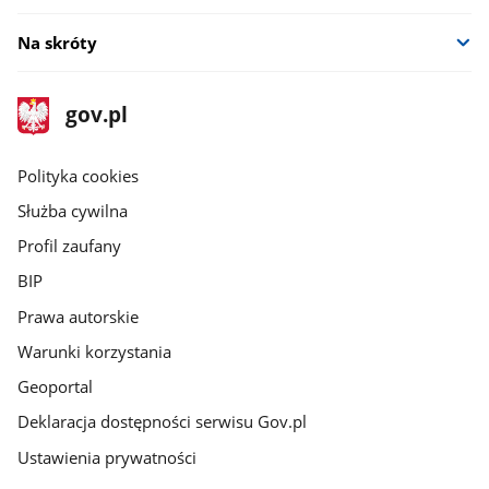
Na skróty
stopka
Strona
gov.pl
gov.pl
główna
gov.pl
Polityka cookies
Służba cywilna
Profil zaufany
BIP
Prawa autorskie
Warunki korzystania
Geoportal
Deklaracja dostępności serwisu Gov.pl
Ustawienia prywatności