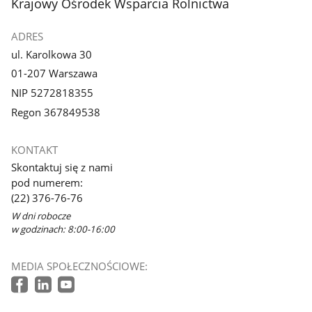
stopka
Krajowy Ośrodek Wsparcia Rolnictwa
ADRES
ul. Karolkowa 30
01-207 Warszawa
NIP 5272818355
Regon 367849538
KONTAKT
Skontaktuj się z nami
pod numerem:
(22) 376-76-76
W dni robocze
w godzinach: 8:00-16:00
MEDIA SPOŁECZNOŚCIOWE: