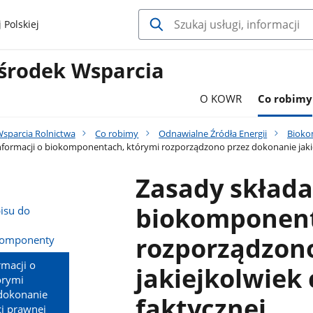
 Polskiej
środek Wsparcia
O KOWR
Co robimy
sparcia Rolnictwa
Co robimy
Odnawialne Źródła Energii
Bioko
nformacji o biokomponentach, którymi rozporządzono przez dokonanie jakie
Zasady składa
biokomponent
isu do
rozporządzon
komponenty
rmacji o
jakiejkolwiek
órymi
dokonanie
faktycznej
ci prawnej