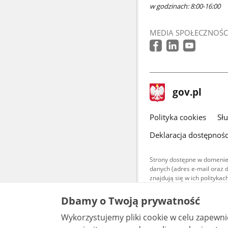
w godzinach: 8:00-16:00
MEDIA SPOŁECZNOŚC
stopka
Strona
gov.pl
gov.pl
główna
gov.pl
Polityka cookies
Sł
Deklaracja dostępnośc
Strony dostępne w domenie
danych (adres e-mail oraz 
znajdują się w ich polityk
Treści teksto
Dbamy o Twoją prywatność
udostępniane
warunkach 4.0
Wykorzystujemy pliki cookie w celu zapewn
są udostępni
bez utworów z