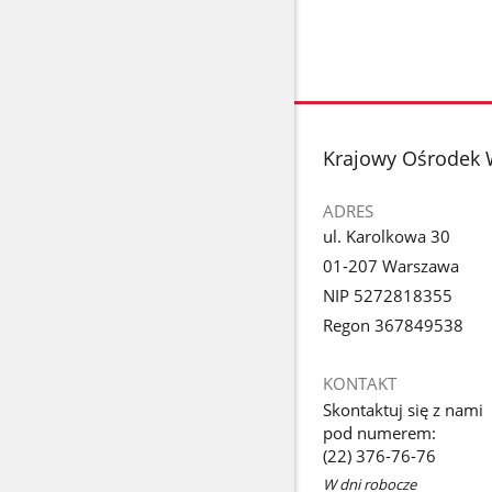
stopka
Krajowy Ośrodek 
ADRES
ul. Karolkowa 30
01-207 Warszawa
NIP 5272818355
Regon 367849538
KONTAKT
Skontaktuj się z nami
pod numerem:
(22) 376-76-76
W dni robocze