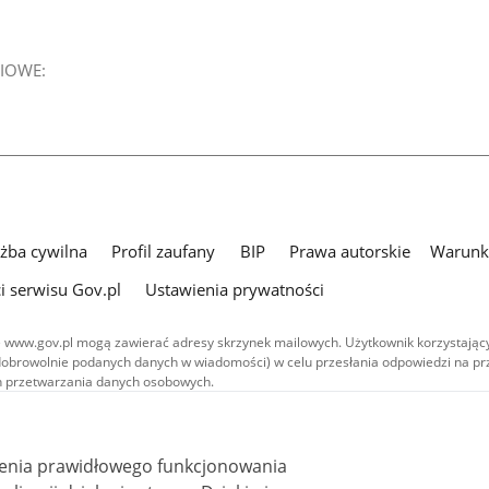
IOWE:
użba cywilna
Profil zaufany
BIP
Prawa autorskie
Warunki
i serwisu Gov.pl
Ustawienia prywatności
 www.gov.pl mogą zawierać adresy skrzynek mailowych. Użytkownik korzystający
dobrowolnie podanych danych w wiadomości) w celu przesłania odpowiedzi na prz
ach przetwarzania danych osobowych.
we publikowane w serwisie (z wyłączeniem treści audiowizualnych), są
 na licencji typu Creative Commons: uznanie autorstwa - na tych samych
 (CC BY-SA 4.0). Materiały audiowizualne, w tym zdjęcia, materiały audio i wideo
ienia prawidłowego funkcjonowania
ane na licencji typu Creative Commons: uznanie autorstwa użycie niekomercyjne 
ależnych 4.0 (CC BY-NC-ND 4.0), o ile nie jest to stwierdzone inaczej.