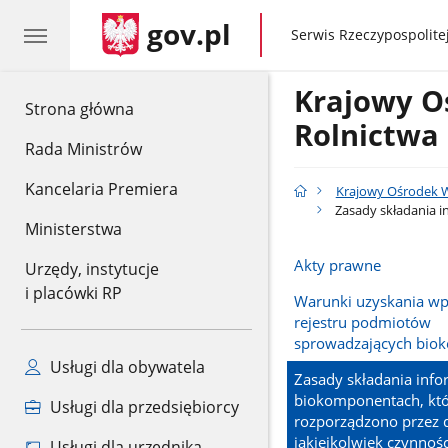
gov.pl
gov.pl
Serwis Rzeczypospolitej
Krajowy O
gov.pl
Strona główna
Rolnictwa
Rada Ministrów
Kancelaria Premiera
Krajowy Ośrodek W
Zasady składania i
Ministerstwa
Akty prawne
Urzędy, instytucje
i placówki RP
Warunki uzyskania wp
rejestru podmiotów
sprowadzających bio
Usługi dla obywatela
Zasady składania info
biokomponentach, kt
Usługi dla przedsiębiorcy
rozporządzono przez 
jakiejkolwiek czynnoś
Usługi dla urzędnika