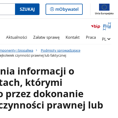
Logowanie
SZUKAJ
mObywatel
do
panelu
Otwórz
okno
z
Aktualności
Załatw sprawę
Kontakt
Praca
Zmień ję
PL
tłumac
języka
mponenty i biopaliwa
Podmioty sprowadzające
migowe
jkolwiek czynności prawnej lub faktycznej
nia informacji o
ach, którymi
o przez dokonanie
 czynności prawnej lub