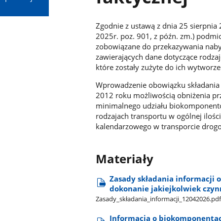
Zgodnie z ustawą z dnia 25 sierpnia 
2025r. poz. 901, z późn. zm.) podmi
zobowiązane do przekazywania nab
zawierających dane dotyczące rodzaj
które zostały zużyte do ich wytworze
Wprowadzenie obowiązku składania p
2012 roku możliwością obniżenia p
minimalnego udziału biokomponentó
rodzajach transportu w ogólnej ilośc
kalendarzowego w transporcie drog
Materiały
Zasady składania informacji 
dokonanie jakiejkolwiek czyn
Zasady​_składania​_informacji​_12042026.pd
Informacja o biokomponentac