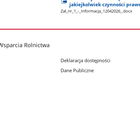
jakiejkolwiek czynności prawn
Zał​_nr​_1​_-​_Informacja​_12042026​_.docx
Wsparcia Rolnictwa
Deklaracja dostępności
Dane Publiczne