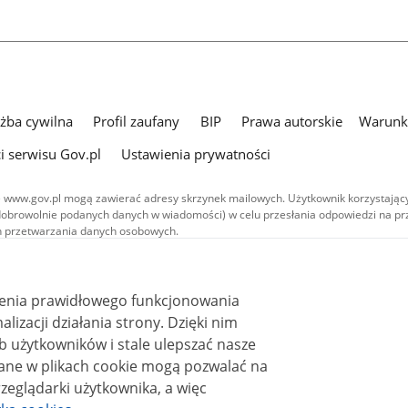
użba cywilna
Profil zaufany
BIP
Prawa autorskie
Warunki
i serwisu Gov.pl
Ustawienia prywatności
 www.gov.pl mogą zawierać adresy skrzynek mailowych. Użytkownik korzystający
dobrowolnie podanych danych w wiadomości) w celu przesłania odpowiedzi na prz
ach przetwarzania danych osobowych.
we publikowane w serwisie (z wyłączeniem treści audiowizualnych), są
 na licencji typu Creative Commons: uznanie autorstwa - na tych samych
 (CC BY-SA 4.0). Materiały audiowizualne, w tym zdjęcia, materiały audio i wideo
ienia prawidłowego funkcjonowania
ane na licencji typu Creative Commons: uznanie autorstwa użycie niekomercyjne 
ależnych 4.0 (CC BY-NC-ND 4.0), o ile nie jest to stwierdzone inaczej.
i działania strony. Dzięki nim
 użytkowników i stale ulepszać nasze
zeglądarki użytkownika, a więc