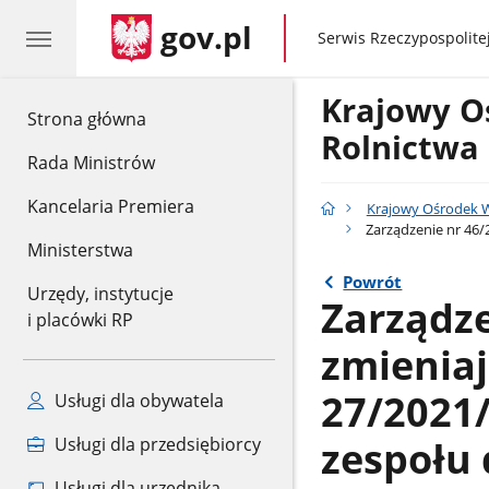
gov.pl
gov.pl
Serwis Rzeczypospolitej
Krajowy O
gov.pl
Strona główna
Rolnictwa
Rada Ministrów
Kancelaria Premiera
Krajowy Ośrodek W
Zarządzenie nr 46/2
Ministerstwa
Powrót
Urzędy, instytucje
Zarządze
i placówki RP
zmieniaj
27/2021
Usługi dla obywatela
zespołu 
Usługi dla przedsiębiorcy
Usługi dla urzędnika