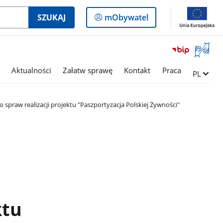
Logowanie
SZUKAJ
mObywatel
do
panelu
Otwórz
okno
z
Aktualności
Załatw sprawę
Kontakt
Praca
Zmień ję
PL
tłumac
języka
migowe
spraw realizacji projektu "Paszportyzacja Polskiej Żywności"
ktu