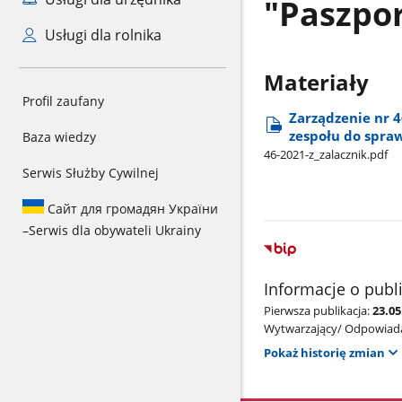
"Paszpor
Usługi dla rolnika
Materiały
Profil zaufany
Zarządzenie nr 
zespołu do spraw
Baza wiedzy
46-2021-z​_zalacznik.pdf
Serwis Służby Cywilnej
Сайт для громадян України
–
Serwis dla obywateli Ukrainy
Informacje o publ
Pierwsza publikacja:
23.0
Wytwarzający/ Odpowiada
Pokaż historię zmian