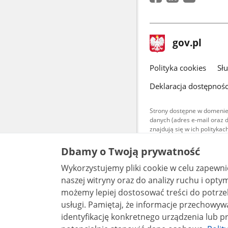
stopka
Strona
gov.pl
gov.pl
główna
gov.pl
Polityka cookies
Sł
Deklaracja dostępnośc
Strony dostępne w domenie
danych (adres e-mail oraz 
znajdują się w ich polityk
Treści teksto
Dbamy o Twoją prywatność
udostępniane
warunkach 4.0
Wykorzystujemy pliki cookie w celu zapewn
są udostępni
bez utworów z
naszej witryny oraz do analizy ruchu i optymalizacj
możemy lepiej dostosować treści do potrzeb
usługi. Pamiętaj, że informacje przechowywane w plikach cookie mogą pozwalać na
identyfikację konkretnego urządzenia lub pr