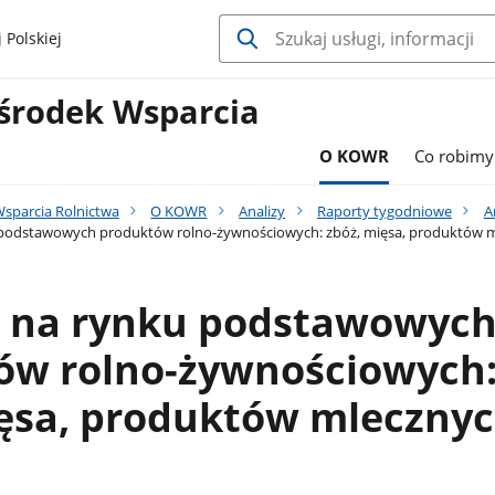
 Polskiej
środek Wsparcia
O KOWR
Co robimy
sparcia Rolnictwa
O KOWR
Analizy
Raporty tygodniowe
A
 podstawowych produktów rolno-żywnościowych: zbóż, mięsa, produktów 
a na rynku podstawowyc
ów rolno-żywnościowych
ięsa, produktów mleczny