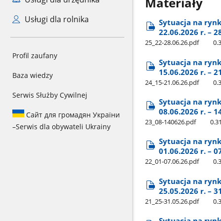
Materiały
Usługi dla rolnika
Sytuacja na ryn
22.06.2026 r. – 2
25​_22-28.06.26.pdf
0.
Profil zaufany
Sytuacja na ryn
15.06.2026 r. – 2
Baza wiedzy
24​_15-21.06.26.pdf
0.
Serwis Służby Cywilnej
Sytuacja na ryn
08.06.2026 r. – 1
Сайт для громадян України
23​_08-140626.pdf
0.3
–
Serwis dla obywateli Ukrainy
Sytuacja na ryn
01.06.2026 r. – 0
22​_01-07.06.26.pdf
0.
Sytuacja na ryn
25.05.2026 r. – 3
21​_25-31.05.26.pdf
0.
Sytuacja na ryn