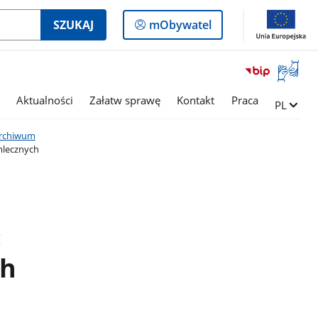
Logowanie
SZUKAJ
mObywatel
do
panelu
Otwórz
okno
z
Aktualności
Załatw sprawę
Kontakt
Praca
Zmień ję
PL
tłumac
języka
rchiwum
migowe
mlecznych
h
:
ch