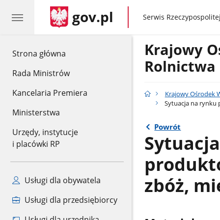
gov.pl
gov.pl
Serwis Rzeczypospolitej
Krajowy O
gov.pl
Strona główna
Rolnictwa
Rada Ministrów
Kancelaria Premiera
Krajowy Ośrodek W
Sytuacja na rynku
Ministerstwa
Powrót
Urzędy, instytucje
Sytuacj
i placówki RP
produkt
zbóż, m
Usługi dla obywatela
Usługi dla przedsiębiorcy
Usługi dla urzędnika