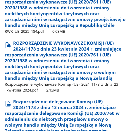
rozporządzenia wykonawcze (UE) 2020/761 i (UE)
2020/1988 w odniesieniu do tworzenia i zmiany
niektórych kontyngentów taryfowych oraz
zarządzania nimi w następstwie umowy przejściowej o
handlu między Unią Europejską a Republiką Chile
RWK​_UE​_2025​_184.pdf
0.68MB
ROZPORZĄDZENIE WYKONAWCZE KOMISJI (UE)
2024/1178 z dnia 23 kwietnia 2024 r. zmieniające
rozporządzenia wykonawcze (UE) 2020/761 i (UE)
2020/1988 w odniesieniu do tworzenia i zmiany
niektórych kontyngentów taryfowych oraz
zarządzania nimi w następstwie umowy o wolnym
handlu między Unią Europejską a Nową Zelandią
Rozporządzenie​_wykonawcze​_Komisji​_(UE)​_2024​_1178​_z​_dnia​_23​
_kwietnia​_2024.pdf
2.13MB
Rozporządzenie delegowane Komisji (UE)
2024/1173 z dnia 13 marca 2024 r. zmieniające
rozporządzenie delegowane Komisji (UE) 2020/760 w
odniesieniu do niektórych przepisów umowy o
wolnym handlu między Unią Europejską a Nową
Zelandią oraz uchylające nieaktualne przepisy