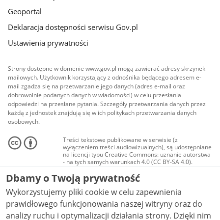
Geoportal
Deklaracja dostępności serwisu Gov.pl
Ustawienia prywatności
Strony dostępne w domenie www.gov.pl mogą zawierać adresy skrzynek
mailowych. Użytkownik korzystający z odnośnika będącego adresem e-
mail zgadza się na przetwarzanie jego danych (adres e-mail oraz
dobrowolnie podanych danych w wiadomości) w celu przesłania
odpowiedzi na przesłane pytania. Szczegóły przetwarzania danych przez
każdą z jednostek znajdują się w ich politykach przetwarzania danych
osobowych.
Treści tekstowe publikowane w serwisie (z
wyłączeniem treści audiowizualnych), są udostępniane
na licencji typu Creative Commons: uznanie autorstwa
- na tych samych warunkach 4.0 (CC BY-SA 4.0).
Materiały audiowizualne, w tym zdjęcia, materiały
Dbamy o Twoją prywatność
audio i wideo, są udostępniane na licencji typu
Creative Commons: uznanie autorstwa użycie
Wykorzystujemy pliki cookie w celu zapewnienia
niekomercyjne - bez utworów zależnych 4.0 (CC BY-
NC-ND 4.0), o ile nie jest to stwierdzone inaczej.
prawidłowego funkcjonowania naszej witryny oraz do
analizy ruchu i optymalizacji działania strony. Dzięki nim