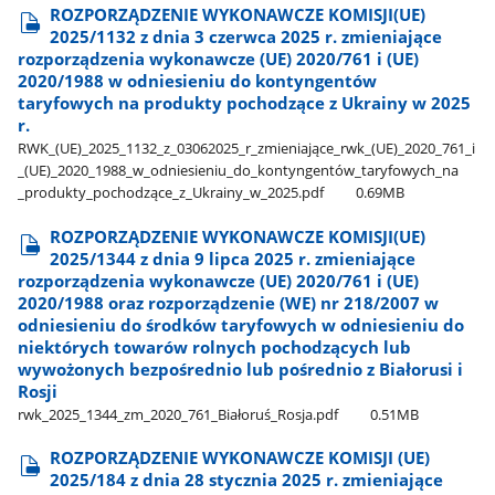
ROZPORZĄDZENIE WYKONAWCZE KOMISJI(UE)
2025/1132 z dnia 3 czerwca 2025 r. zmieniające
rozporządzenia wykonawcze (UE) 2020/761 i (UE)
2020/1988 w odniesieniu do kontyngentów
taryfowych na produkty pochodzące z Ukrainy w 2025
r.
RWK​_(UE)​_2025​_1132​_z​_03062025​_r​_zmieniające​_rwk​_(UE)​_2020​_761​_i​
_(UE)​_2020​_1988​_w​_odniesieniu​_do​_kontyngentów​_taryfowych​_na​
_produkty​_pochodzące​_z​_Ukrainy​_w​_2025.pdf
0.69MB
ROZPORZĄDZENIE WYKONAWCZE KOMISJI(UE)
2025/1344 z dnia 9 lipca 2025 r. zmieniające
rozporządzenia wykonawcze (UE) 2020/761 i (UE)
2020/1988 oraz rozporządzenie (WE) nr 218/2007 w
odniesieniu do środków taryfowych w odniesieniu do
niektórych towarów rolnych pochodzących lub
wywożonych bezpośrednio lub pośrednio z Białorusi i
Rosji
rwk​_2025​_1344​_zm​_2020​_761​_Białoruś​_Rosja.pdf
0.51MB
ROZPORZĄDZENIE WYKONAWCZE KOMISJI (UE)
2025/184 z dnia 28 stycznia 2025 r. zmieniające