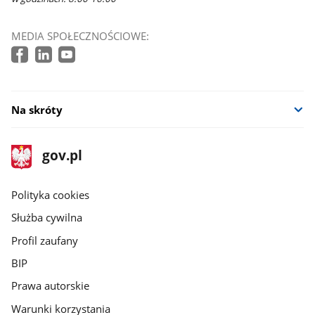
MEDIA SPOŁECZNOŚCIOWE:
Na skróty
stopka
Strona
gov.pl
gov.pl
główna
gov.pl
Polityka cookies
Służba cywilna
Profil zaufany
BIP
Prawa autorskie
Warunki korzystania