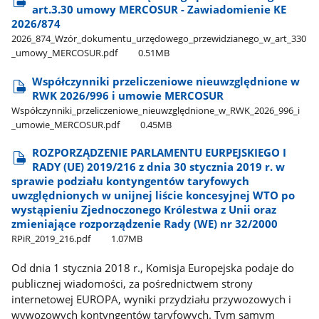
art.3.30 umowy MERCOSUR - Zawiadomienie KE
2026/874
2026​_874​_Wzór​_dokumentu​_urzędowego​_przewidzianego​_w​_art​_330​
_umowy​_MERCOSUR.pdf
0.51MB
Współczynniki przeliczeniowe nieuwzględnione w
RWK 2026/996 i umowie MERCOSUR
Współczynniki​_przeliczeniowe​_nieuwzględnione​_w​_RWK​_2026​_996​_i​
_umowie​_MERCOSUR.pdf
0.45MB
ROZPORZĄDZENIE PARLAMENTU EURPEJSKIEGO I
RADY (UE) 2019/216 z dnia 30 stycznia 2019 r. w
sprawie podziału kontyngentów taryfowych
uwzględnionych w unijnej liście koncesyjnej WTO po
wystąpieniu Zjednoczonego Królestwa z Unii oraz
zmieniające rozporządzenie Rady (WE) nr 32/2000
RPiR​_2019​_216.pdf
1.07MB
Od dnia 1 stycznia 2018 r., Komisja Europejska podaje do
publicznej wiadomości, za pośrednictwem strony
internetowej EUROPA, wyniki przydziału przywozowych i
wywozowych kontyngentów taryfowych. Tym samym