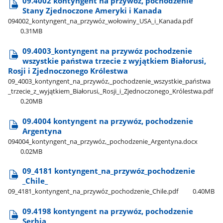
09.4002 kontyngent na przywóz, pochodzenie
Stany Zjednoczone Ameryki i Kanada
094002​_kontyngent​_na​_przywóz​_wołowiny​_USA​_i​_Kanada.pdf
0.31MB
09.4003​_kontyngent na przywóz pochodzenie
wszystkie państwa trzecie z wyjątkiem Białorusi,
Rosji i Zjednoczonego Królestwa
09​_4003​_kontyngent​_na​_przywóz,​_pochodzenie​_wszystkie​_państwa​
_trzecie​_z​_wyjątkiem​_Białorusi,​_Rosji​_i​_Zjednoczonego​_Królestwa.pdf
0.20MB
09.4004 kontyngent na przywóz, pochodzenie
Argentyna
094004​_kontyngent​_na​_przywóz,​_pochodzenie​_Argentyna.docx
0.02MB
09​_4181 kontyngent​_na​_przywóz​_pochodzenie​
_Chile​_
09​_4181​_kontyngent​_na​_przywóz​_pochodzenie​_Chile.pdf
0.40MB
09.4198 kontyngent na przywóz, pochodzenie
Serbia