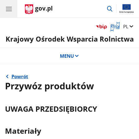
gov.pl
przejdź
do
wyszukiwar
Otwórz
Zmień 
PL
okno
Krajowy Ośrodek Wsparcia Rolnictwa
z
tłumaczem
języka
MENU
migowego
Powrót
Przywóz produktów
UWAGA PRZEDSIĘBIORCY
Materiały