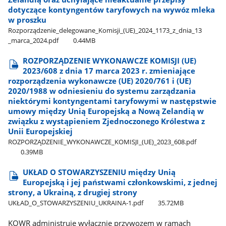
dotyczące kontyngentów taryfowych na wywóz mleka
w proszku
Rozporządzenie​_delegowane​_Komisji​_(UE)​_2024​_1173​_z​_dnia​_13​
_marca​_2024.pdf
0.44MB
ROZPORZĄDZENIE WYKONAWCZE KOMISJI (UE)
2023/608 z dnia 17 marca 2023 r. zmieniające
rozporządzenia wykonawcze (UE) 2020/761 i (UE)
2020/1988 w odniesieniu do systemu zarządzania
niektórymi kontyngentami taryfowymi w następstwie
umowy między Unią Europejską a Nową Zelandią w
związku z wystąpieniem Zjednoczonego Królestwa z
Unii Europejskiej
ROZPORZĄDZENIE​_WYKONAWCZE​_KOMISJI​_(UE)​_2023​_608.pdf
0.39MB
UKŁAD O STOWARZYSZENIU między Unią
Europejską i jej państwami członkowskimi, z jednej
strony, a Ukrainą, z drugiej strony
UKŁAD​_O​_STOWARZYSZENIU​_UKRAINA-1.pdf
35.72MB
KOWR administruje wyłącznie przywozem w ramach