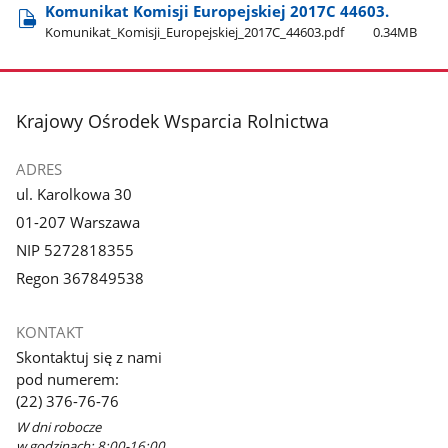
Komunikat Komisji Europejskiej 2017C 44603.
Komunikat​_Komisji​_Europejskiej​_2017C​_44603.pdf
0.34MB
stopka
Krajowy Ośrodek Wsparcia Rolnictwa
ADRES
ul. Karolkowa 30
01-207 Warszawa
NIP 5272818355
Regon 367849538
KONTAKT
Skontaktuj się z nami
pod numerem:
(22) 376-76-76
W dni robocze
w godzinach: 8:00-16:00