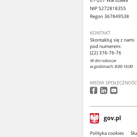
NIP 5272818355
Regon 367849538
KONTAKT
Skontaktuj się z nami
pod numerem:
(22) 376-76-76
W dni robocze
w godzinach: 8:00-16:00
MEDIA SPOŁECZNOŚC
stopka
Strona
gov.pl
gov.pl
główna
gov.pl
Polityka cookies
Sł