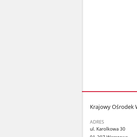
stopka
Krajowy Ośrodek 
ADRES
ul. Karolkowa 30
01-207 Warszawa