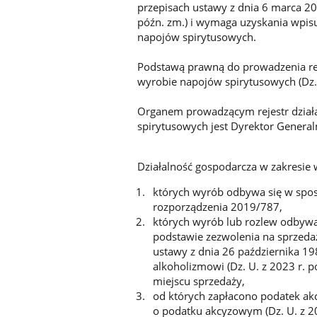
przepisach ustawy z dnia 6 marca 201
późn. zm.) i wymaga uzyskania wpisu
napojów spirytusowych.
Podstawą prawną do prowadzenia rejes
wyrobie napojów spirytusowych (Dz. 
Organem prowadzącym rejestr działa
spirytusowych jest Dyrektor Gener
Działalność gospodarcza w zakresie
których wyrób odbywa się w sposób 
rozporządzenia 2019/787,
których wyrób lub rozlew odbywa
podstawie zezwolenia na sprzeda
ustawy z dnia 26 października 19
alkoholizmowi (Dz. U. z 2023 r. p
miejscu sprzedaży,
od których zapłacono podatek akc
o podatku akcyzowym (Dz. U. z 20