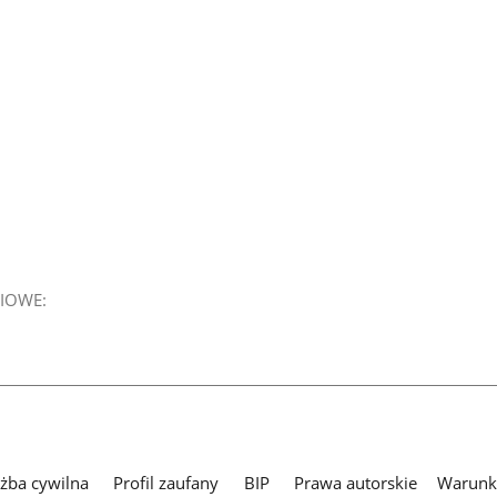
IOWE:
użba cywilna
Profil zaufany
BIP
Prawa autorskie
Warunki