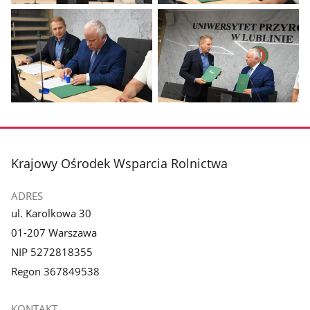
Pokaż
Pokaż
zdjęcie
zdjęcie
1
2
z
z
galerii.
galerii.
Pokaż
Pokaż
zdjęcie
zdjęcie
3
4
z
z
stopka
Krajowy Ośrodek Wsparcia Rolnictwa
galerii.
galerii.
ADRES
ul. Karolkowa 30
01-207 Warszawa
NIP 5272818355
Regon 367849538
KONTAKT