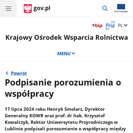
gov.pl
przejdź
do
wyszukiwar
Otwórz
Zmień 
PL
okno
Krajowy Ośrodek Wsparcia Rolnictwa
z
tłumaczem
języka
MENU
migowego
Powrót
Podpisanie porozumienia o
współpracy
17 lipca 2024 roku Henryk Smolarz, Dyrektor
Generalny KOWR oraz prof. dr hab. Krzysztof
Kowalczyk, Rektor Uniwersytetu Przyrodniczego w
Lublinie podpisali porozumienie o współpracy między