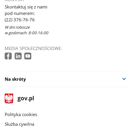
Skontaktuj się z nami
pod numerem:
(22) 376-76-76
W dni robocze
w godzinach: 8:00-16:00
MEDIA SPOŁECZNOŚCIOWE:
Na skróty
stopka
Strona
gov.pl
gov.pl
główna
gov.pl
Polityka cookies
Służba cywilna