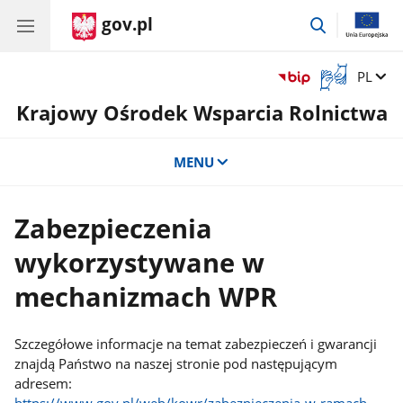
gov.pl
przejdź
do
wyszukiwar
Otwórz
Zmień 
PL
okno
Krajowy Ośrodek Wsparcia Rolnictwa
z
tłumaczem
języka
MENU
migowego
Zabezpieczenia
wykorzystywane w
mechanizmach WPR
Szczegółowe informacje na temat zabezpieczeń i gwarancji
znajdą Państwo na naszej stronie pod następującym
adresem: