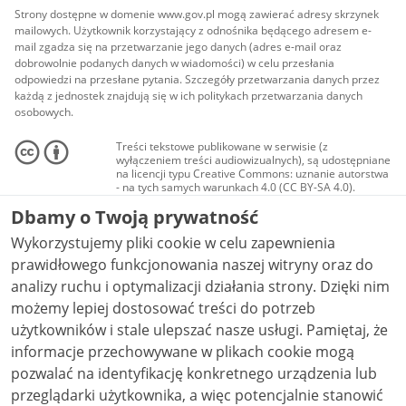
Strony dostępne w domenie www.gov.pl mogą zawierać adresy skrzynek
mailowych. Użytkownik korzystający z odnośnika będącego adresem e-
mail zgadza się na przetwarzanie jego danych (adres e-mail oraz
dobrowolnie podanych danych w wiadomości) w celu przesłania
odpowiedzi na przesłane pytania. Szczegóły przetwarzania danych przez
każdą z jednostek znajdują się w ich politykach przetwarzania danych
osobowych.
Treści tekstowe publikowane w serwisie (z
wyłączeniem treści audiowizualnych), są udostępniane
na licencji typu Creative Commons: uznanie autorstwa
- na tych samych warunkach 4.0 (CC BY-SA 4.0).
Materiały audiowizualne, w tym zdjęcia, materiały
Dbamy o Twoją prywatność
audio i wideo, są udostępniane na licencji typu
Creative Commons: uznanie autorstwa użycie
Wykorzystujemy pliki cookie w celu zapewnienia
niekomercyjne - bez utworów zależnych 4.0 (CC BY-
NC-ND 4.0), o ile nie jest to stwierdzone inaczej.
prawidłowego funkcjonowania naszej witryny oraz do
analizy ruchu i optymalizacji działania strony. Dzięki nim
możemy lepiej dostosować treści do potrzeb
użytkowników i stale ulepszać nasze usługi. Pamiętaj, że
informacje przechowywane w plikach cookie mogą
pozwalać na identyfikację konkretnego urządzenia lub
przeglądarki użytkownika, a więc potencjalnie stanowić