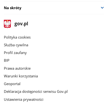
Na skróty
stopka
Strona
gov.pl
gov.pl
główna
gov.pl
Polityka cookies
Służba cywilna
Profil zaufany
BIP
Prawa autorskie
Warunki korzystania
Geoportal
Deklaracja dostępności serwisu Gov.pl
Ustawienia prywatności