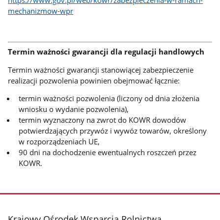
https://www.gov.pl/web/kowr/zabezpieczenia-w-ramach-
mechanizmow-wpr
Termin ważności gwarancji dla regulacji handlowych
Termin ważności gwarancji stanowiącej zabezpieczenie
realizacji pozwolenia powinien obejmować łącznie:
termin ważności pozwolenia (liczony od dnia złożenia
wniosku o wydanie pozwolenia),
termin wyznaczony na zwrot do KOWR dowodów
potwierdzających przywóz i wywóz towarów, określony
w rozporządzeniach UE,
90 dni na dochodzenie ewentualnych roszczeń przez
KOWR.
stopka
Krajowy Ośrodek Wsparcia Rolnictwa