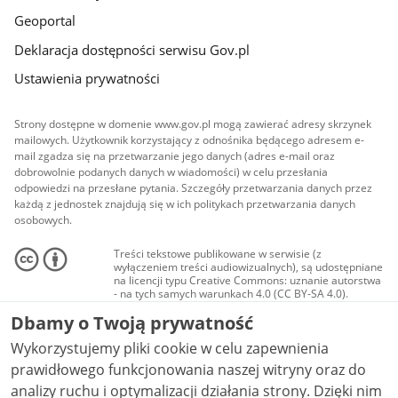
Geoportal
Deklaracja dostępności serwisu Gov.pl
Ustawienia prywatności
Strony dostępne w domenie www.gov.pl mogą zawierać adresy skrzynek
mailowych. Użytkownik korzystający z odnośnika będącego adresem e-
mail zgadza się na przetwarzanie jego danych (adres e-mail oraz
dobrowolnie podanych danych w wiadomości) w celu przesłania
odpowiedzi na przesłane pytania. Szczegóły przetwarzania danych przez
każdą z jednostek znajdują się w ich politykach przetwarzania danych
osobowych.
Treści tekstowe publikowane w serwisie (z
wyłączeniem treści audiowizualnych), są udostępniane
na licencji typu Creative Commons: uznanie autorstwa
- na tych samych warunkach 4.0 (CC BY-SA 4.0).
Materiały audiowizualne, w tym zdjęcia, materiały
Dbamy o Twoją prywatność
audio i wideo, są udostępniane na licencji typu
Creative Commons: uznanie autorstwa użycie
Wykorzystujemy pliki cookie w celu zapewnienia
niekomercyjne - bez utworów zależnych 4.0 (CC BY-
NC-ND 4.0), o ile nie jest to stwierdzone inaczej.
prawidłowego funkcjonowania naszej witryny oraz do
analizy ruchu i optymalizacji działania strony. Dzięki nim