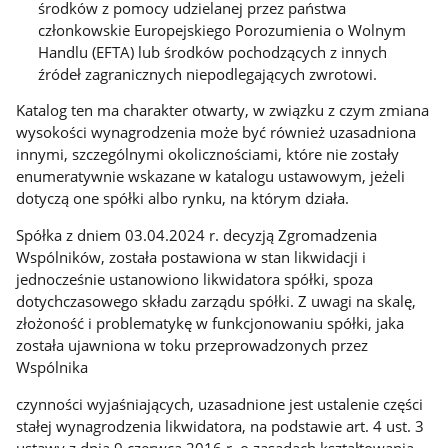
środków z pomocy udzielanej przez państwa
członkowskie Europejskiego Porozumienia o Wolnym
Handlu (EFTA) lub środków pochodzących z innych
źródeł zagranicznych niepodlegających zwrotowi.
Katalog ten ma charakter otwarty, w związku z czym zmiana
wysokości wynagrodzenia może być również uzasadniona
innymi, szczególnymi okolicznościami, które nie zostały
enumeratywnie wskazane w katalogu ustawowym, jeżeli
dotyczą one spółki albo rynku, na którym działa.
Spółka z dniem 03.04.2024 r. decyzją Zgromadzenia
Wspólników, została postawiona w stan likwidacji i
jednocześnie ustanowiono likwidatora spółki, spoza
dotychczasowego składu zarządu spółki. Z uwagi na skalę,
złożoność i problematykę w funkcjonowaniu spółki, jaka
została ujawniona w toku przeprowadzonych przez
Wspólnika
czynności wyjaśniających, uzasadnione jest ustalenie części
stałej wynagrodzenia likwidatora, na podstawie art. 4 ust. 3
ustawy z dnia 9 czerwca 2016 r. o zasadach kształtowania