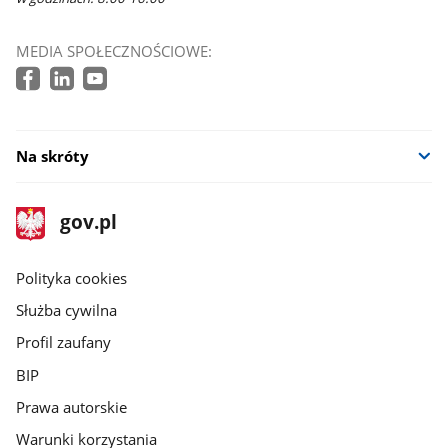
MEDIA SPOŁECZNOŚCIOWE:
Na skróty
stopka
Strona
gov.pl
gov.pl
główna
gov.pl
Polityka cookies
Służba cywilna
Profil zaufany
BIP
Prawa autorskie
Warunki korzystania