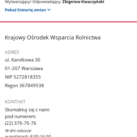
Wytwarzający/ Odpowiadający:
Zbigniew Kwaczyński
Pokaż historię zmian
stopka
Krajowy Ośrodek Wsparcia Rolnictwa
ADRES
ul. Karolkowa 30
01-207 Warszawa
NIP 5272818355
Regon 367849538
KONTAKT
Skontaktuj się z nami
pod numerem:
(22) 376-76-76
W dni robocze
w godzinach: 8:00-16:00