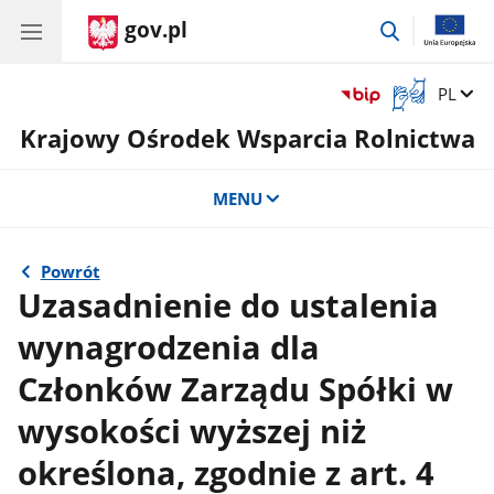
gov.pl
przejdź
do
wyszukiwar
Otwórz
Zmień 
PL
okno
Krajowy Ośrodek Wsparcia Rolnictwa
z
tłumaczem
języka
MENU
migowego
Powrót
Uzasadnienie do ustalenia
wynagrodzenia dla
Członków Zarządu Spółki w
wysokości wyższej niż
określona, zgodnie z art. 4