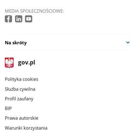
MEDIA SPOŁECZNOŚCIOWE:
Na skróty
stopka
Strona
gov.pl
gov.pl
główna
gov.pl
Polityka cookies
Służba cywilna
Profil zaufany
BIP
Prawa autorskie
Warunki korzystania