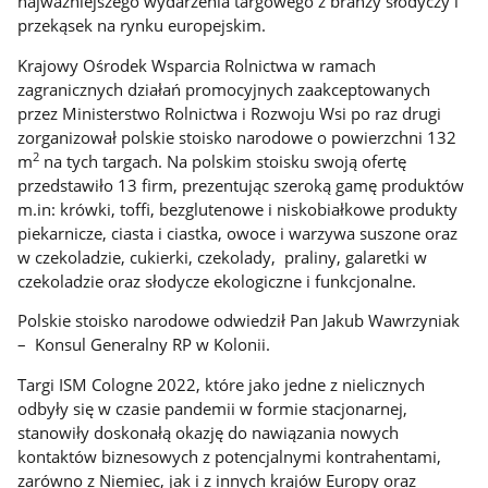
najważniejszego wydarzenia targowego z branży słodyczy i
przekąsek na rynku europejskim.
Krajowy Ośrodek Wsparcia Rolnictwa w ramach
zagranicznych działań promocyjnych zaakceptowanych
przez Ministerstwo Rolnictwa i Rozwoju Wsi po raz drugi
zorganizował polskie stoisko narodowe o powierzchni 132
2
m
na tych targach. Na polskim stoisku swoją ofertę
przedstawiło 13 firm, prezentując szeroką gamę produktów
m.in: krówki, toffi, bezglutenowe i niskobiałkowe produkty
piekarnicze, ciasta i ciastka, owoce i warzywa suszone oraz
w czekoladzie, cukierki, czekolady, praliny, galaretki w
czekoladzie oraz słodycze ekologiczne i funkcjonalne.
Polskie stoisko narodowe odwiedził Pan Jakub Wawrzyniak
– Konsul Generalny RP w Kolonii.
Targi ISM Cologne 2022, które jako jedne z nielicznych
odbyły się w czasie pandemii w formie stacjonarnej,
stanowiły doskonałą okazję do nawiązania nowych
kontaktów biznesowych z potencjalnymi kontrahentami,
zarówno z Niemiec, jak i z innych krajów Europy oraz