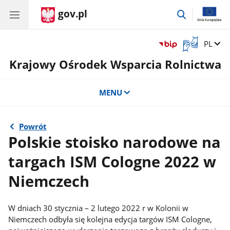
gov.pl
przejdź
do
wyszukiwar
Otwórz
Zmień 
PL
okno
Krajowy Ośrodek Wsparcia Rolnictwa
z
tłumaczem
języka
MENU
migowego
Powrót
Polskie stoisko narodowe na
targach ISM Cologne 2022 w
Niemczech
W dniach 30 stycznia – 2 lutego 2022 r w Kolonii w
Niemczech odbyła się kolejna edycja targów ISM Cologne,