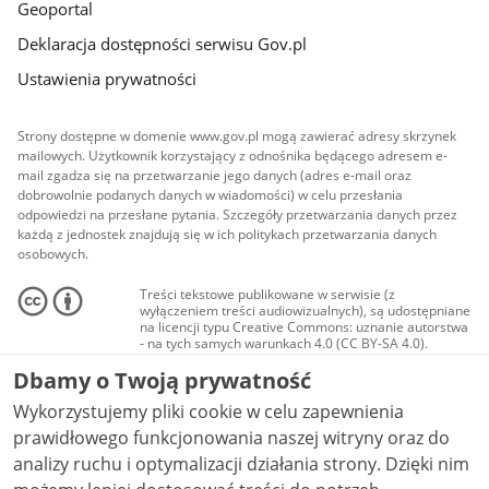
Geoportal
Deklaracja dostępności serwisu Gov.pl
Ustawienia prywatności
Strony dostępne w domenie www.gov.pl mogą zawierać adresy skrzynek
mailowych. Użytkownik korzystający z odnośnika będącego adresem e-
mail zgadza się na przetwarzanie jego danych (adres e-mail oraz
dobrowolnie podanych danych w wiadomości) w celu przesłania
odpowiedzi na przesłane pytania. Szczegóły przetwarzania danych przez
każdą z jednostek znajdują się w ich politykach przetwarzania danych
osobowych.
Treści tekstowe publikowane w serwisie (z
wyłączeniem treści audiowizualnych), są udostępniane
na licencji typu Creative Commons: uznanie autorstwa
- na tych samych warunkach 4.0 (CC BY-SA 4.0).
Materiały audiowizualne, w tym zdjęcia, materiały
Dbamy o Twoją prywatność
audio i wideo, są udostępniane na licencji typu
Creative Commons: uznanie autorstwa użycie
Wykorzystujemy pliki cookie w celu zapewnienia
niekomercyjne - bez utworów zależnych 4.0 (CC BY-
NC-ND 4.0), o ile nie jest to stwierdzone inaczej.
prawidłowego funkcjonowania naszej witryny oraz do
analizy ruchu i optymalizacji działania strony. Dzięki nim