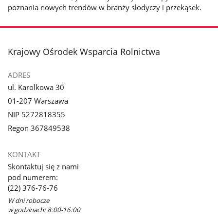
poznania nowych trendów w branży słodyczy i przekąsek.
stopka
Krajowy Ośrodek Wsparcia Rolnictwa
ADRES
ul. Karolkowa 30
01-207 Warszawa
NIP 5272818355
Regon 367849538
KONTAKT
Skontaktuj się z nami
pod numerem:
(22) 376-76-76
W dni robocze
w godzinach: 8:00-16:00