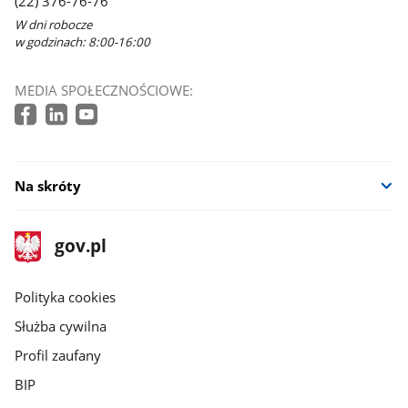
(22) 376-76-76
W dni robocze
w godzinach: 8:00-16:00
MEDIA SPOŁECZNOŚCIOWE:
Na skróty
stopka
Strona
gov.pl
gov.pl
główna
gov.pl
Polityka cookies
Służba cywilna
Profil zaufany
BIP