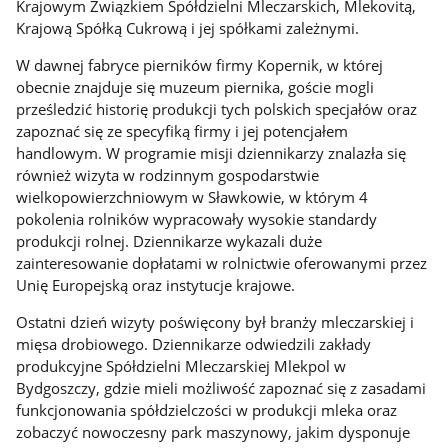
Krajowym Związkiem Spółdzielni Mleczarskich, Mlekovitą,
Krajową Spółką Cukrową i jej spółkami zależnymi.
W dawnej fabryce pierników firmy Kopernik, w której
obecnie znajduje się muzeum piernika, goście mogli
prześledzić historię produkcji tych polskich specjałów oraz
zapoznać się ze specyfiką firmy i jej potencjałem
handlowym. W programie misji dziennikarzy znalazła się
również wizyta w rodzinnym gospodarstwie
wielkopowierzchniowym w Sławkowie, w którym 4
pokolenia rolników wypracowały wysokie standardy
produkcji rolnej. Dziennikarze wykazali duże
zainteresowanie dopłatami w rolnictwie oferowanymi przez
Unię Europejską oraz instytucje krajowe.
Ostatni dzień wizyty poświęcony był branży mleczarskiej i
mięsa drobiowego. Dziennikarze odwiedzili zakłady
produkcyjne Spółdzielni Mleczarskiej Mlekpol w
Bydgoszczy, gdzie mieli możliwość zapoznać się z zasadami
funkcjonowania spółdzielczości w produkcji mleka oraz
zobaczyć nowoczesny park maszynowy, jakim dysponuje