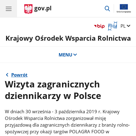
gov.pl
przejdź
do
wyszukiwar
Otwórz
Zmień 
PL
okno
Krajowy Ośrodek Wsparcia Rolnictwa
z
tłumaczem
języka
MENU
migowego
Powrót
Wizyta zagranicznych
dziennikarzy w Polsce
W dniach 30 września - 3 października 2019 r. Krajowy
Ośrodek Wsparcia Rolnictwa zorganizował misję
przyjazdową dla zagranicznych dziennikarzy z branży rolno-
spożywczej przy okazji targów POLAGRA FOOD w