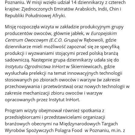
Poznaniu. W misji wzięło udział 14 dziennikarzy z czterech
krajów: Zjednoczonych Emiratów Arabskich, Indii, Chin i
Republiki Południowej Afryki.
Misję rozpoczęła wizyta w zakładzie produkcyjnym grupy
producentów owoców, głównie jabłek, w
Europejskim
Centrum Owocowym (E.C.O. Grupa)
w Rębowoli
,
gdzie
dziennikarze mieli możliwość zapoznać się ze specyfiką
produkcji i wyzwaniami stojącymi przed polską branżą
sadowniczą. Następnie grupa dziennikarzy udała się do
Instytutu Ogrodnictwa InHort
w Skierniewicach, gdzie
wysłuchała prelekcji na temat innowacyjnych technologii
stosowanych po zbiorach owoców i warzyw (w zakresie
przechowywania i przetwórstwa) oraz nowych technologii w
zakresie mechanizacji zbioru owoców i warzyw
opracowanych przez Instytut InHort.
Program wizyty obejmował również spotkania z
przedsiębiorcami i przedstawicielami organizacji
branżowych obecnymi na Międzynarodowych Targach
Wyrobów Spożywczych Polagra Food w Poznaniu, m.in. z