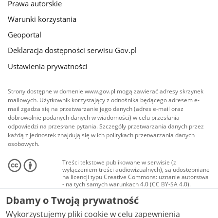
Prawa autorskie
Warunki korzystania
Geoportal
Deklaracja dostępności serwisu Gov.pl
Ustawienia prywatności
Strony dostępne w domenie www.gov.pl mogą zawierać adresy skrzynek
mailowych. Użytkownik korzystający z odnośnika będącego adresem e-
mail zgadza się na przetwarzanie jego danych (adres e-mail oraz
dobrowolnie podanych danych w wiadomości) w celu przesłania
odpowiedzi na przesłane pytania. Szczegóły przetwarzania danych przez
każdą z jednostek znajdują się w ich politykach przetwarzania danych
osobowych.
Treści tekstowe publikowane w serwisie (z
wyłączeniem treści audiowizualnych), są udostępniane
na licencji typu Creative Commons: uznanie autorstwa
- na tych samych warunkach 4.0 (CC BY-SA 4.0).
Materiały audiowizualne, w tym zdjęcia, materiały
Dbamy o Twoją prywatność
audio i wideo, są udostępniane na licencji typu
Creative Commons: uznanie autorstwa użycie
Wykorzystujemy pliki cookie w celu zapewnienia
niekomercyjne - bez utworów zależnych 4.0 (CC BY-