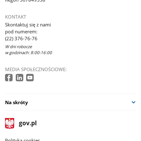
KONTAKT
Skontaktuj się z nami
pod numerem:
(22) 376-76-76
W dni robocze
w godzinach: 8:00-16:00
MEDIA SPOŁECZNOŚCIOWE:
Na skróty
stopka
Strona
gov.pl
gov.pl
główna
gov.pl
Polityka cookies