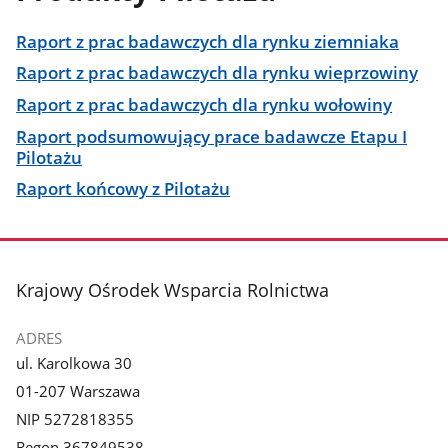
Raport z prac badawczych dla rynku ziemniaka
Raport z prac badawczych dla rynku wieprzowiny
Raport z prac badawczych dla rynku wołowiny
Raport podsumowujący prace badawcze Etapu I
Pilotażu
Raport końcowy z Pilotażu
stopka
Krajowy Ośrodek Wsparcia Rolnictwa
ADRES
ul. Karolkowa 30
01-207 Warszawa
NIP 5272818355
Regon 367849538