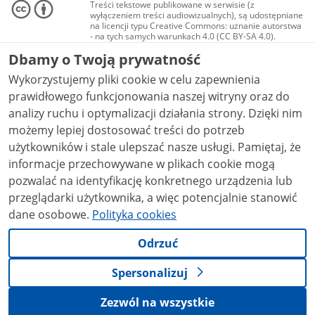
Treści tekstowe publikowane w serwisie (z
wyłączeniem treści audiowizualnych), są udostępniane
na licencji typu Creative Commons: uznanie autorstwa
- na tych samych warunkach 4.0 (CC BY-SA 4.0).
Materiały audiowizualne, w tym zdjęcia, materiały
Dbamy o Twoją prywatność
audio i wideo, są udostępniane na licencji typu
Creative Commons: uznanie autorstwa użycie
Wykorzystujemy pliki cookie w celu zapewnienia
niekomercyjne - bez utworów zależnych 4.0 (CC BY-
NC-ND 4.0), o ile nie jest to stwierdzone inaczej.
prawidłowego funkcjonowania naszej witryny oraz do
analizy ruchu i optymalizacji działania strony. Dzięki nim
możemy lepiej dostosować treści do potrzeb
użytkowników i stale ulepszać nasze usługi. Pamiętaj, że
informacje przechowywane w plikach cookie mogą
pozwalać na identyfikację konkretnego urządzenia lub
przeglądarki użytkownika, a więc potencjalnie stanowić
dane osobowe.
Polityka cookies
Odrzuć
Spersonalizuj
Zezwól na wszystkie