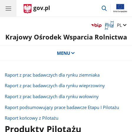
gov.pl
przejdź
do
wyszukiwar
Otwórz
Zmień 
PL
okno
Krajowy Ośrodek Wsparcia Rolnictwa
z
tłumaczem
języka
MENU
migowego
Raport z prac badawczych dla rynku ziemniaka
Raport z prac badawczych dla rynku wieprzowiny
Raport z prac badawczych dla rynku wołowiny
Raport podsumowujący prace badawcze Etapu I Pilotażu
Raport końcowy z Pilotażu
Produkty Pilotażu