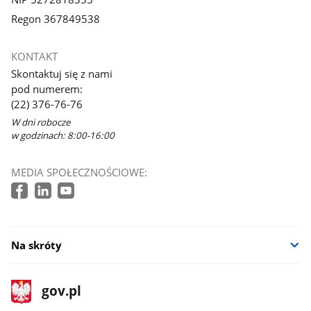
Regon 367849538
KONTAKT
Skontaktuj się z nami
pod numerem:
(22) 376-76-76
W dni robocze
w godzinach: 8:00-16:00
MEDIA SPOŁECZNOŚCIOWE:
Na skróty
stopka
Strona
gov.pl
gov.pl
główna