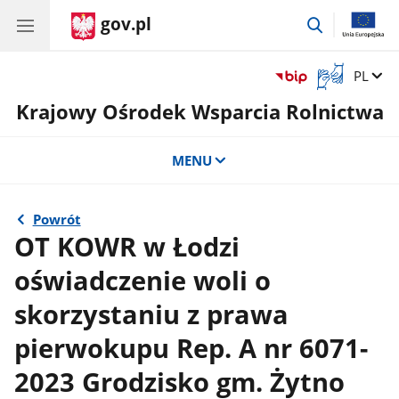
gov.pl
przejdź
do
wyszukiwar
Otwórz
Zmień 
PL
okno
Krajowy Ośrodek Wsparcia Rolnictwa
z
tłumaczem
języka
MENU
migowego
Powrót
OT KOWR w Łodzi
oświadczenie woli o
skorzystaniu z prawa
pierwokupu Rep. A nr 6071-
2023 Grodzisko gm. Żytno