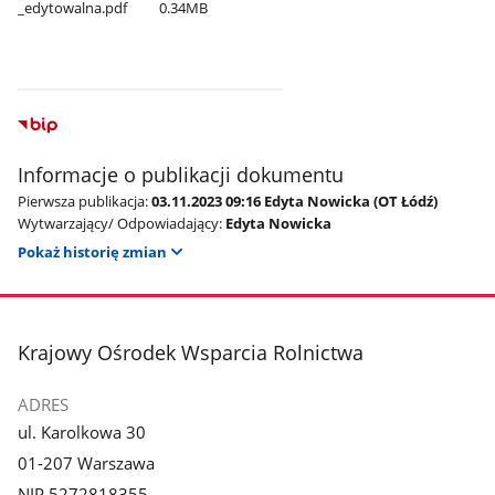
_edytowalna.pdf
0.34MB
Informacje o publikacji dokumentu
Pierwsza publikacja:
03.11.2023 09:16 Edyta Nowicka (OT Łódź)
Wytwarzający/ Odpowiadający:
Edyta Nowicka
Pokaż historię zmian
stopka
Krajowy Ośrodek Wsparcia Rolnictwa
ADRES
ul. Karolkowa 30
01-207 Warszawa
NIP 5272818355