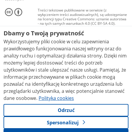
Treści tekstowe publikowane w serwisie (z
wyłączeniem treści audiowizualnych), są udostępniane
na licencji typu Creative Commons: uznanie autorstwa
- na tych samych warunkach 4.0 (CC BY-SA 4.0).
Materiały audiowizualne, w tym zdjęcia, materiały
Dbamy o Twoją prywatność
audio i wideo, są udostępniane na licencji typu
Creative Commons: uznanie autorstwa użycie
Wykorzystujemy pliki cookie w celu zapewnienia
niekomercyjne - bez utworów zależnych 4.0 (CC BY-
NC-ND 4.0), o ile nie jest to stwierdzone inaczej.
prawidłowego funkcjonowania naszej witryny oraz do
analizy ruchu i optymalizacji działania strony. Dzięki nim
możemy lepiej dostosować treści do potrzeb
użytkowników i stale ulepszać nasze usługi. Pamiętaj, że
informacje przechowywane w plikach cookie mogą
pozwalać na identyfikację konkretnego urządzenia lub
przeglądarki użytkownika, a więc potencjalnie stanowić
dane osobowe.
Polityka cookies
Odrzuć
Spersonalizuj