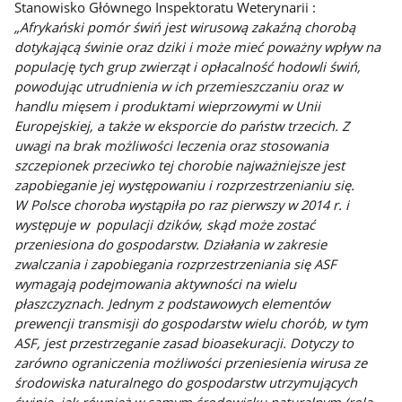
Stanowisko Głównego Inspektoratu Weterynarii :
„Afrykański pomór świń jest wirusową zakaźną chorobą
dotykającą świnie oraz dziki i może mieć poważny wpływ na
populację tych grup zwierząt i opłacalność hodowli świń,
powodując utrudnienia w ich przemieszczaniu oraz w
handlu mięsem i produktami wieprzowymi w Unii
Europejskiej, a także w eksporcie do państw trzecich. Z
uwagi na brak możliwości leczenia oraz stosowania
szczepionek przeciwko tej chorobie najważniejsze jest
zapobieganie jej występowaniu i rozprzestrzenianiu się.
W Polsce choroba wystąpiła po raz pierwszy w 2014 r. i
występuje w populacji dzików, skąd może zostać
przeniesiona do gospodarstw. Działania w zakresie
zwalczania i zapobiegania rozprzestrzeniania się ASF
wymagają podejmowania aktywności na wielu
płaszczyznach. Jednym z podstawowych elementów
prewencji transmisji do gospodarstw wielu chorób, w tym
ASF, jest przestrzeganie zasad bioasekuracji. Dotyczy to
zarówno ograniczenia możliwości przeniesienia wirusa ze
środowiska naturalnego do gospodarstw utrzymujących
świnie, jak również w samym środowisku naturalnym (rola