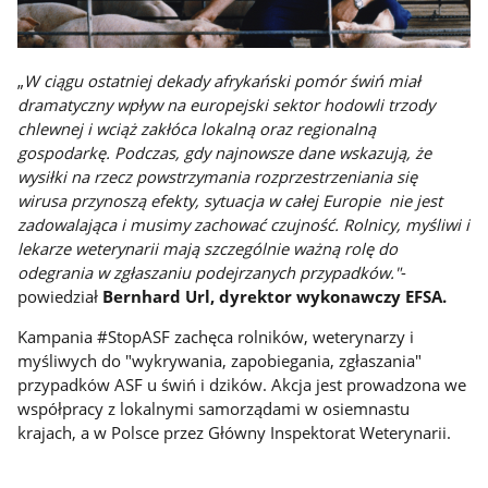
„
W ciągu ostatniej dekady afrykański pomór świń miał
dramatyczny wpływ na europejski sektor hodowli trzody
chlewnej i wciąż zakłóca lokalną oraz regionalną
gospodarkę. Podczas, gdy najnowsze dane wskazują, że
wysiłki na rzecz powstrzymania rozprzestrzeniania się
wirusa przynoszą efekty, sytuacja w całej Europie nie jest
zadowalająca i musimy zachować czujność. Rolnicy, myśliwi i
lekarze weterynarii mają szczególnie ważną rolę do
odegrania w zgłaszaniu podejrzanych przypadków."
-
powiedział
Bernhard Url, dyrektor wykonawczy EFSA.
Kampania #StopASF zachęca rolników, weterynarzy i
myśliwych do "wykrywania, zapobiegania, zgłaszania"
przypadków ASF u świń i dzików. Akcja jest prowadzona we
współpracy z lokalnymi samorządami w osiemnastu
krajach, a w Polsce przez Główny Inspektorat Weterynarii.