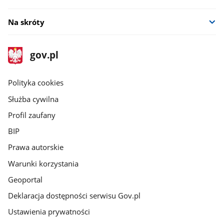
Na skróty
stopka
Strona
gov.pl
gov.pl
główna
gov.pl
Polityka cookies
Służba cywilna
Profil zaufany
BIP
Prawa autorskie
Warunki korzystania
Geoportal
Deklaracja dostępności serwisu Gov.pl
Ustawienia prywatności