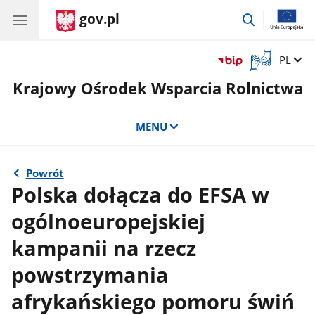
gov.pl
przejdź
do
wyszukiwar
Otwórz
Zmień 
PL
okno
Krajowy Ośrodek Wsparcia Rolnictwa
z
tłumaczem
języka
MENU
migowego
Powrót
Polska dołącza do EFSA w
ogólnoeuropejskiej
kampanii na rzecz
powstrzymania
afrykańskiego pomoru świń