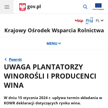
gov.pl
przejdź
do
wyszukiwar
Otwórz
Zmień 
PL
okno
Krajowy Ośrodek Wsparcia Rolnictwa
z
tłumaczem
języka
MENU
migowego
Powrót
UWAGA PLANTATORZY
WINOROŚLI I PRODUCENCI
WINA
W dniu 15 stycznia 2024 r. upływa termin składania w
KOWR deklaracji dotyczących rynku wina.