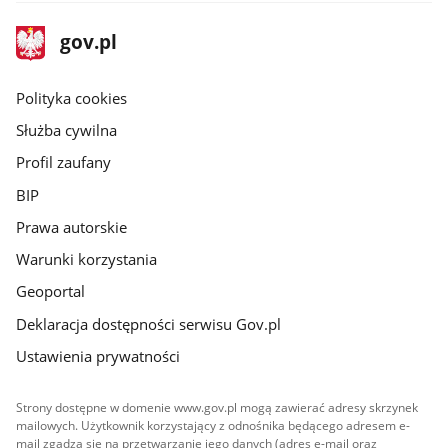
stopka
Strona
gov.pl
gov.pl
główna
gov.pl
Polityka cookies
Służba cywilna
Profil zaufany
BIP
Prawa autorskie
Warunki korzystania
Geoportal
Deklaracja dostępności serwisu Gov.pl
Ustawienia prywatności
Strony dostępne w domenie www.gov.pl mogą zawierać adresy skrzynek
mailowych. Użytkownik korzystający z odnośnika będącego adresem e-
mail zgadza się na przetwarzanie jego danych (adres e-mail oraz