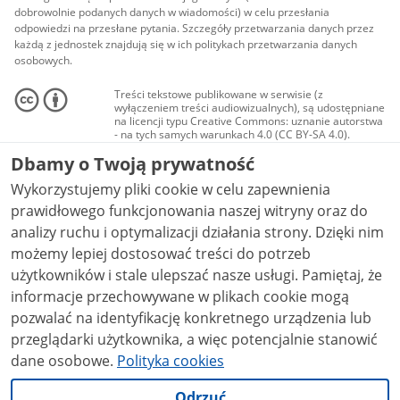
dobrowolnie podanych danych w wiadomości) w celu przesłania
odpowiedzi na przesłane pytania. Szczegóły przetwarzania danych przez
każdą z jednostek znajdują się w ich politykach przetwarzania danych
osobowych.
Treści tekstowe publikowane w serwisie (z
wyłączeniem treści audiowizualnych), są udostępniane
na licencji typu Creative Commons: uznanie autorstwa
- na tych samych warunkach 4.0 (CC BY-SA 4.0).
Materiały audiowizualne, w tym zdjęcia, materiały
Dbamy o Twoją prywatność
audio i wideo, są udostępniane na licencji typu
Creative Commons: uznanie autorstwa użycie
Wykorzystujemy pliki cookie w celu zapewnienia
niekomercyjne - bez utworów zależnych 4.0 (CC BY-
NC-ND 4.0), o ile nie jest to stwierdzone inaczej.
prawidłowego funkcjonowania naszej witryny oraz do
analizy ruchu i optymalizacji działania strony. Dzięki nim
możemy lepiej dostosować treści do potrzeb
użytkowników i stale ulepszać nasze usługi. Pamiętaj, że
informacje przechowywane w plikach cookie mogą
pozwalać na identyfikację konkretnego urządzenia lub
przeglądarki użytkownika, a więc potencjalnie stanowić
dane osobowe.
Polityka cookies
Odrzuć