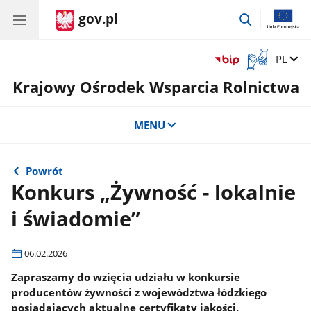
gov.pl
przejdź
do
wyszukiwar
Otwórz
Zmień 
PL
okno
Krajowy Ośrodek Wsparcia Rolnictwa
z
tłumaczem
języka
MENU
migowego
Powrót
Konkurs „Żywność - lokalnie
i świadomie”
06.02.2026
Zapraszamy do wzięcia udziału w konkursie
producentów żywności z województwa łódzkiego
posiadających aktualne certyfikaty jakości,