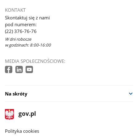
KONTAKT
Skontaktuj się z nami
pod numerem:
(22) 376-76-76
W dni robocze
w godzinach: 8:00-16:00
MEDIA SPOŁECZNOŚCIOWE:
Na skróty
stopka
Strona
gov.pl
gov.pl
główna
gov.pl
Polityka cookies