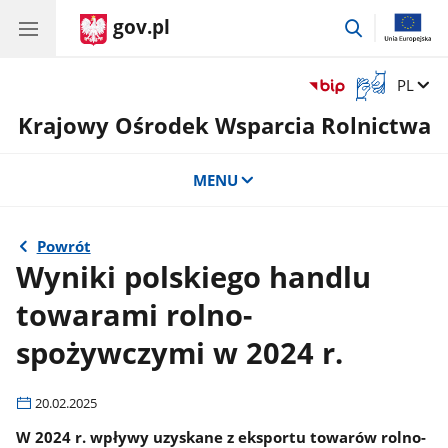
gov.pl
przejdź
do
wyszukiwar
Otwórz
Zmień 
PL
okno
Krajowy Ośrodek Wsparcia Rolnictwa
z
tłumaczem
języka
MENU
migowego
Powrót
Wyniki polskiego handlu
towarami rolno-
spożywczymi w 2024 r.
20.02.2025
W 2024 r. wpływy uzyskane z eksportu towarów rolno-