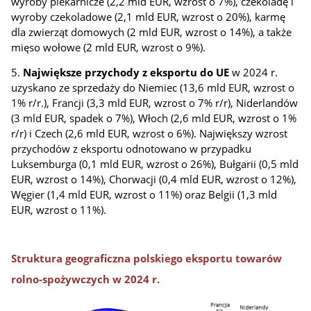
wyroby piekarnicze (2,2 mld EUR, wzrost o 7%), czekoladę i
wyroby czekoladowe (2,1 mld EUR, wzrost o 20%), karmę
dla zwierząt domowych (2 mld EUR, wzrost o 14%), a także
mięso wołowe (2 mld EUR, wzrost o 9%).
5.
Największe przychody z
eksportu do UE
w 2024 r.
uzyskano ze sprzedaży do Niemiec (13,6 mld EUR, wzrost o
1% r/r.), Francji (3,3 mld EUR, wzrost o 7% r/r), Niderlandów
(3 mld EUR, spadek o 7%), Włoch (2,6 mld EUR, wzrost o 1%
r/r) i Czech (2,6 mld EUR, wzrost o 6%). Największy wzrost
przychodów z eksportu odnotowano w przypadku
Luksemburga (0,1 mld EUR, wzrost o 26%), Bułgarii (0,5 mld
EUR, wzrost o 14%), Chorwacji (0,4 mld EUR, wzrost o 12%),
Węgier (1,4 mld EUR, wzrost o 11%) oraz Belgii (1,3 mld
EUR, wzrost o 11%).
Struktura geograficzna polskiego eksportu towarów
rolno-spożywczych w 2024 r.