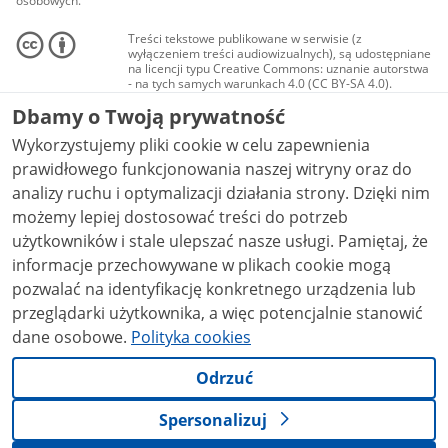
osobowych.
Treści tekstowe publikowane w serwisie (z
wyłączeniem treści audiowizualnych), są udostępniane
na licencji typu Creative Commons: uznanie autorstwa
- na tych samych warunkach 4.0 (CC BY-SA 4.0).
Materiały audiowizualne, w tym zdjęcia, materiały
Dbamy o Twoją prywatność
audio i wideo, są udostępniane na licencji typu
Creative Commons: uznanie autorstwa użycie
Wykorzystujemy pliki cookie w celu zapewnienia
niekomercyjne - bez utworów zależnych 4.0 (CC BY-
NC-ND 4.0), o ile nie jest to stwierdzone inaczej.
prawidłowego funkcjonowania naszej witryny oraz do
analizy ruchu i optymalizacji działania strony. Dzięki nim
możemy lepiej dostosować treści do potrzeb
użytkowników i stale ulepszać nasze usługi. Pamiętaj, że
informacje przechowywane w plikach cookie mogą
pozwalać na identyfikację konkretnego urządzenia lub
przeglądarki użytkownika, a więc potencjalnie stanowić
dane osobowe.
Polityka cookies
Odrzuć
Spersonalizuj