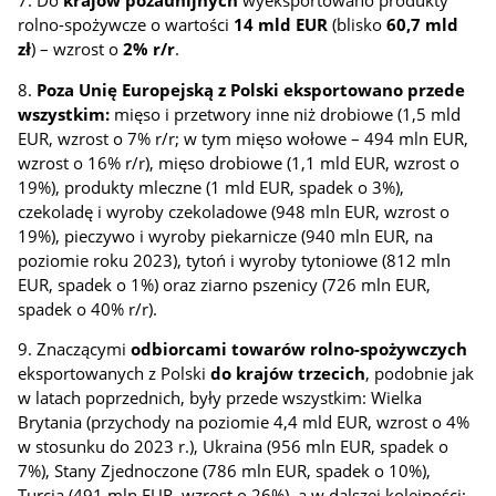
rolno-spożywcze o wartości
14 mld EUR
(blisko
60,7 mld
zł
) – wzrost o
2% r/r
.
8.
Poza Unię Europejską
z Polski eksportowano przede
wszystkim:
mięso i przetwory inne niż drobiowe (1,5 mld
EUR, wzrost o 7% r/r; w tym mięso wołowe – 494 mln EUR,
wzrost o 16% r/r), mięso drobiowe (1,1 mld EUR, wzrost o
19%), produkty mleczne (1 mld EUR, spadek o 3%),
czekoladę i wyroby czekoladowe (948 mln EUR, wzrost o
19%), pieczywo i wyroby piekarnicze (940 mln EUR, na
poziomie roku 2023), tytoń i wyroby tytoniowe (812 mln
EUR, spadek o 1%) oraz ziarno pszenicy (726 mln EUR,
spadek o 40% r/r).
9. Znaczącymi
odbiorcami towarów rolno-spożywczych
eksportowanych z Polski
do krajów trzecich
, podobnie jak
w latach poprzednich, były przede wszystkim: Wielka
Brytania (przychody na poziomie 4,4 mld EUR, wzrost o 4%
w stosunku do 2023 r.), Ukraina (956 mln EUR, spadek o
7%), Stany Zjednoczone (786 mln EUR, spadek o 10%),
Turcja (491 mln EUR, wzrost o 26%), a w dalszej kolejności: