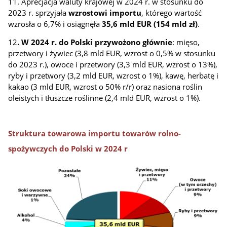
11. Aprecjacja waluty krajowej w 2024 r. w stosunku do
2023 r. sprzyjała
wzrostowi importu
, którego wartość
wzrosła o 6,7% i osiągnęła
35,6 mld EUR (154 mld zł)
.
12
. W 2024 r. do Polski przywożono głównie
: mięso,
przetwory i żywiec (3,8 mld EUR,
wzrost o 0,5% w stosunku
do 2023 r.), owoce i przetwory (3,3 mld EUR, wzrost o 13%),
ryby i przetwory (3,2 mld EUR, wzrost o 1%), kawę, herbatę i
kakao (3 mld EUR, wzrost o 50% r/r) oraz nasiona roślin
oleistych i tłuszcze roślinne (2,4 mld EUR, wzrost o 1%).
Struktura towarowa importu towarów rolno-
spożywczych do Polski w 2024 r