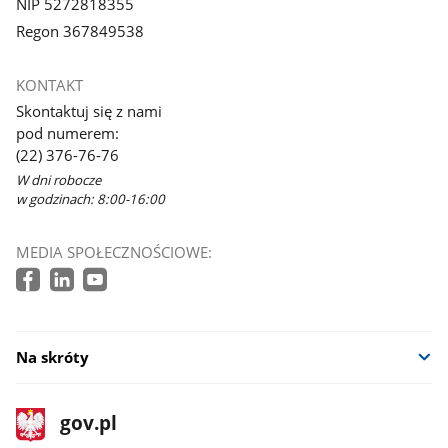
NIP 5272818355
Regon 367849538
KONTAKT
Skontaktuj się z nami
pod numerem:
(22) 376-76-76
W dni robocze
w godzinach: 8:00-16:00
MEDIA SPOŁECZNOŚCIOWE:
Na skróty
stopka
Strona
gov.pl
gov.pl