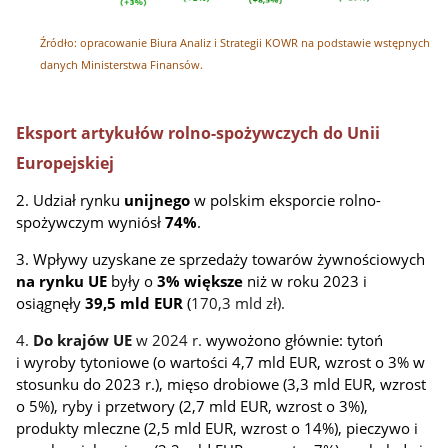
Źródło: opracowanie Biura Analiz i Strategii KOWR na podstawie wstępnych
danych Ministerstwa Finansów.
Eksport artykułów rolno-spożywczych do Unii
Europejskiej
2. Udział rynku
unijnego
w polskim eksporcie rolno-
spożywczym wyniósł
74%
.
3. Wpływy uzyskane ze sprzedaży towarów żywnościowych
na rynku UE
były o
3%
większe
niż w roku 2023 i
osiągnęły
39,5 mld EUR
(
170,3 mld zł).
4.
Do krajów UE
w 2024 r.
wywożono głównie: tytoń
i wyroby tytoniowe (o wartości 4,7 mld EUR, wzrost o 3% w
stosunku do 2023 r.), mięso drobiowe (3,3 mld EUR, wzrost
o 5%), ryby i przetwory (2,7 mld EUR, wzrost o 3%),
produkty mleczne (2,5 mld EUR, wzrost o 14%), pieczywo i