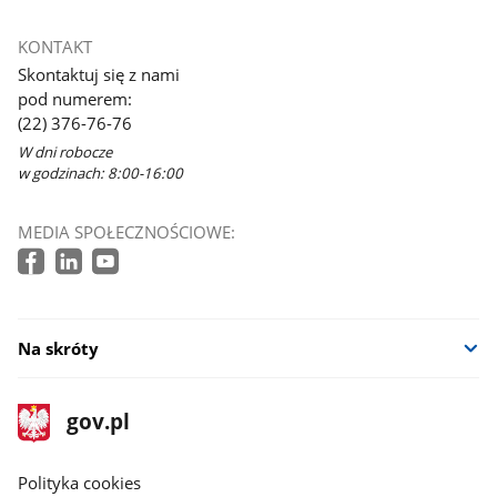
KONTAKT
Skontaktuj się z nami
pod numerem:
(22) 376-76-76
W dni robocze
w godzinach: 8:00-16:00
MEDIA SPOŁECZNOŚCIOWE:
Na skróty
stopka
Strona
gov.pl
gov.pl
główna
gov.pl
Polityka cookies