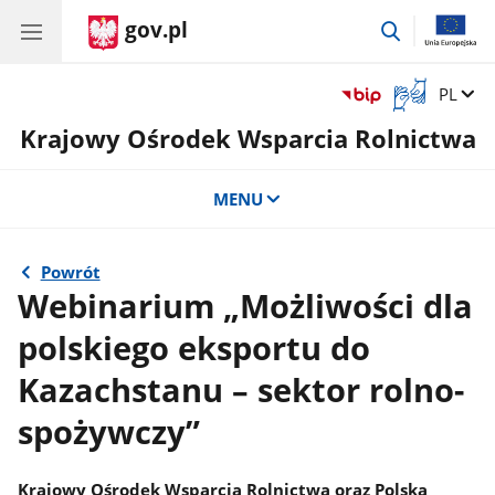
gov.pl
przejdź
do
wyszukiwar
Otwórz
Zmień 
PL
okno
Krajowy Ośrodek Wsparcia Rolnictwa
z
tłumaczem
języka
MENU
migowego
Powrót
Webinarium „Możliwości dla
polskiego eksportu do
Kazachstanu – sektor rolno-
spożywczy”
Krajowy Ośrodek Wsparcia Rolnictwa oraz Polska