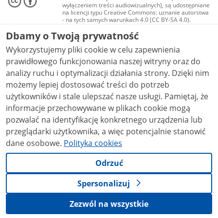
wyłączeniem treści audiowizualnych), są udostępniane
na licencji typu Creative Commons: uznanie autorstwa
- na tych samych warunkach 4.0 (CC BY-SA 4.0).
Materiały audiowizualne, w tym zdjęcia, materiały
Dbamy o Twoją prywatność
audio i wideo, są udostępniane na licencji typu
Creative Commons: uznanie autorstwa użycie
Wykorzystujemy pliki cookie w celu zapewnienia
niekomercyjne - bez utworów zależnych 4.0 (CC BY-
NC-ND 4.0), o ile nie jest to stwierdzone inaczej.
prawidłowego funkcjonowania naszej witryny oraz do
analizy ruchu i optymalizacji działania strony. Dzięki nim
możemy lepiej dostosować treści do potrzeb
użytkowników i stale ulepszać nasze usługi. Pamiętaj, że
informacje przechowywane w plikach cookie mogą
pozwalać na identyfikację konkretnego urządzenia lub
przeglądarki użytkownika, a więc potencjalnie stanowić
dane osobowe.
Polityka cookies
Odrzuć
Spersonalizuj
Zezwól na wszystkie