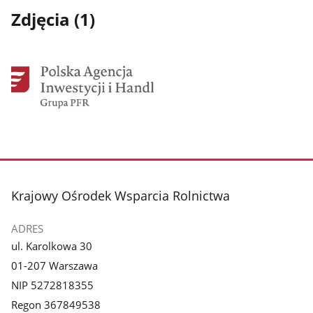
Zdjęcia (1)
Pokaż
zdjęcie
1
z
stopka
Krajowy Ośrodek Wsparcia Rolnictwa
galerii.
ADRES
ul. Karolkowa 30
01-207 Warszawa
NIP 5272818355
Regon 367849538