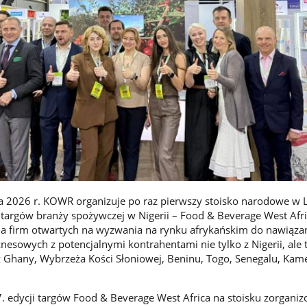
a 2026 r. KOWR organizuje po raz pierwszy stoisko narodowe w 
targów branży spożywczej w Nigerii – Food & Beverage West Afric
la firm otwartych na wyzwania na rynku afrykańskim do nawiąza
iznesowych
z potencjalnymi kontrahentami nie tylko z Nigerii, ale 
 z Ghany, Wybrzeża Kości Słoniowej, Beninu, Togo, Senegalu, Kam
7. edycji targów
Food & Beverage West Africa na stoisku zorgan