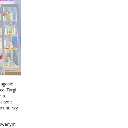
Lagosie
a. Targi
nia
także z
erunu czy
izowanym