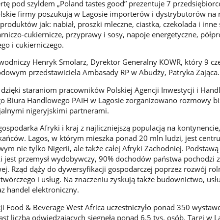
tę pod szyldem „Poland tastes good” prezentuje 7 przedsiębiorc
lskie firmy poszukują w Lagosie importerów i dystrybutorów na 
 produktów jak: nabiał, proszki mleczne, ciastka, czekolada i inne
rniczo-cukiernicze, przyprawy i sosy, napoje energetyczne, półpr
go i cukierniczego.
zewodniczy Henryk Smolarz, Dyrektor Generalny KOWR, który 9 cz
rodowym przedstawiciela Ambasady RP w Abudży, Patryka Zająca.
dzięki staraniom pracowników Polskiej Agencji Inwestycji i Hand
ego Biura Handlowego PAIH w Lagosie zorganizowano rozmowy b
jalnymi nigeryjskimi partnerami.
gospodarka Afryki i kraj z najliczniejszą populacją na kontynencie,
ańców. Lagos, w którym mieszka ponad 20 mln ludzi, jest cent
m nie tylko Nigerii, ale także całej Afryki Zachodniej. Podstawą
rki jest przemysł wydobywczy, 90% dochodów państwa pochodzi 
ej. Rząd dąży do dywersyfikacji gospodarczej poprzez rozwój rol
twórczego i usług. Na znaczeniu zyskują także budownictwo, usłu
z handel elektroniczny.
ji Food & Beverage West Africa uczestniczyło ponad 350 wystaw
st liczba odwiedzających sięgnęła ponad 6,5 tys. osób. Targi w L