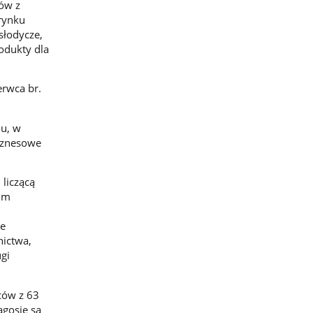
ów z
rynku
 słodycze,
odukty dla
erwca br.
lu, w
iznesowe
 liczącą
rum
ze
nictwa,
gi
ców z 63
agosie są