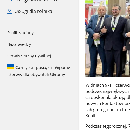
Usługi dla rolnika
Profil zaufany
Baza wiedzy
Serwis Służby Cywilnej
Сайт для громадян України
–
Serwis dla obywateli Ukrainy
W dniach 9-11 czerwc
podczas największych 
są doskonałą okazją d
nowych kontaktów b
całego regionu, m.in.
Kenii.
Podczas tegorocznej, 