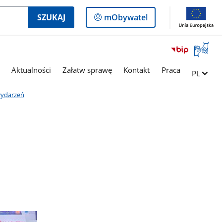
Logowanie
SZUKAJ
mObywatel
do
panelu
Otwórz
okno
z
Aktualności
Załatw sprawę
Kontakt
Praca
Zmień ję
PL
tłumac
języka
wydarzeń
migowe