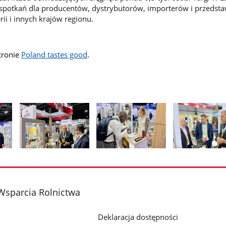
potkań dla producentów, dystrybutorów, importerów i przedstaw
ii i innych krajów regionu.
tronie
Poland tastes good
.
Pokaż
Pokaż
Pokaż
zdjęcie
zdjęcie
zdjęcie
2
3
4
z
z
z
Wsparcia Rolnictwa
galerii.
galerii.
galerii.
Deklaracja dostępności