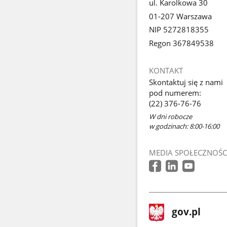
ul. Karolkowa 30
01-207 Warszawa
NIP 5272818355
Regon 367849538
KONTAKT
Skontaktuj się z nami
pod numerem:
(22) 376-76-76
W dni robocze
w godzinach: 8:00-16:00
MEDIA SPOŁECZNOŚC
stopka
Strona
gov.pl
gov.pl
główna