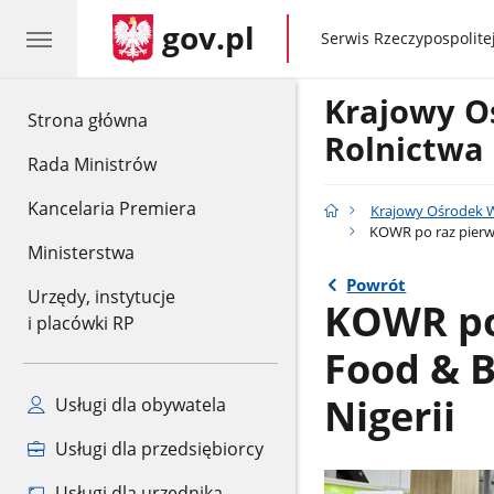
gov.pl
gov.pl
Serwis Rzeczypospolitej
Krajowy O
gov.pl
Strona główna
Rolnictwa
Rada Ministrów
Kancelaria Premiera
Krajowy Ośrodek W
KOWR po raz pierws
Ministerstwa
Powrót
Urzędy, instytucje
KOWR po
i placówki RP
Food & B
Nigerii
Usługi dla obywatela
Usługi dla przedsiębiorcy
Usługi dla urzędnika