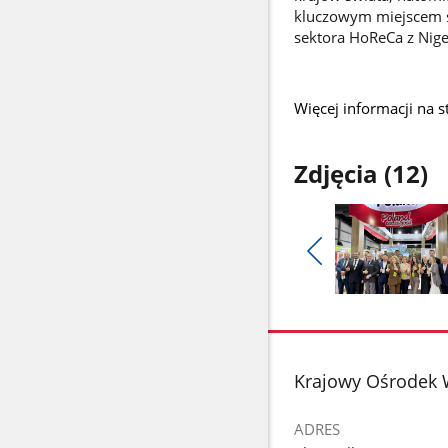
kluczowym miejscem s
sektora HoReCa z Niger
Więcej informacji na s
Zdjęcia (12)
Pokaż
poprzednie
Pokaż
zdjęcia
zdjęcie
1
z
stopka
Krajowy Ośrodek 
galerii.
ADRES