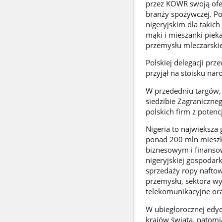
przez KOWR swoją ofer
branży spożywczej. Po
nigeryjskim dla takich
mąki i mieszanki pieka
przemysłu mleczarskie
Polskiej delegacji pr
przyjął na stoisku na
W przededniu targów, 
siedzibie Zagraniczn
polskich firm z potenc
Nigeria to największa 
ponad 200 mln mieszk
biznesowym i finansowy
nigeryjskiej gospoda
sprzedaży ropy naftow
przemysłu, sektora wy
telekomunikacyjne ora
W ubiegłorocznej edyc
krajów świata, natomia