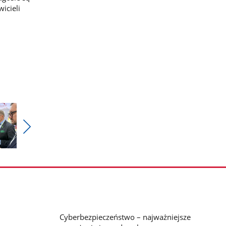
icieli
Pokaż
nestępne
zdjęcia
Cyberbezpieczeństwo – najważniejsze