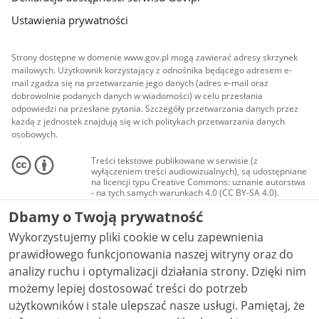
Ustawienia prywatności
Strony dostępne w domenie www.gov.pl mogą zawierać adresy skrzynek
mailowych. Użytkownik korzystający z odnośnika będącego adresem e-
mail zgadza się na przetwarzanie jego danych (adres e-mail oraz
dobrowolnie podanych danych w wiadomości) w celu przesłania
odpowiedzi na przesłane pytania. Szczegóły przetwarzania danych przez
każdą z jednostek znajdują się w ich politykach przetwarzania danych
osobowych.
Treści tekstowe publikowane w serwisie (z
wyłączeniem treści audiowizualnych), są udostępniane
na licencji typu Creative Commons: uznanie autorstwa
- na tych samych warunkach 4.0 (CC BY-SA 4.0).
Materiały audiowizualne, w tym zdjęcia, materiały
Dbamy o Twoją prywatność
audio i wideo, są udostępniane na licencji typu
Creative Commons: uznanie autorstwa użycie
Wykorzystujemy pliki cookie w celu zapewnienia
niekomercyjne - bez utworów zależnych 4.0 (CC BY-
NC-ND 4.0), o ile nie jest to stwierdzone inaczej.
prawidłowego funkcjonowania naszej witryny oraz do
analizy ruchu i optymalizacji działania strony. Dzięki nim
możemy lepiej dostosować treści do potrzeb
użytkowników i stale ulepszać nasze usługi. Pamiętaj, że