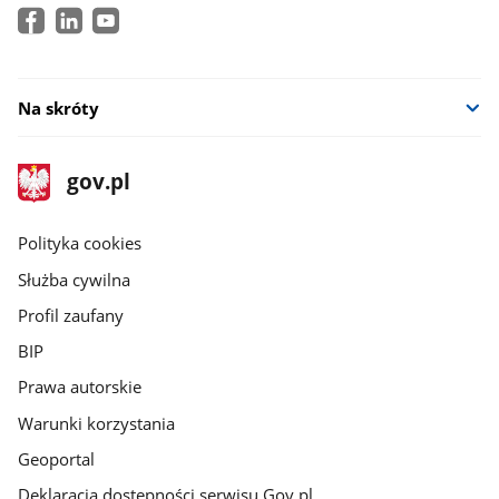
Na skróty
stopka
Strona
gov.pl
gov.pl
główna
gov.pl
Polityka cookies
Służba cywilna
Profil zaufany
BIP
Prawa autorskie
Warunki korzystania
Geoportal
Deklaracja dostępności serwisu Gov.pl