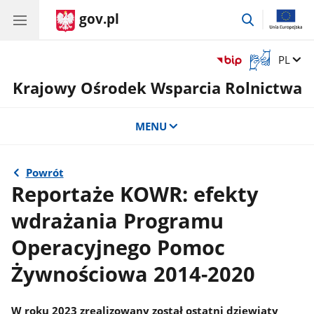
gov.pl
przejdź
do
wyszukiwar
Otwórz
Zmień 
PL
okno
Krajowy Ośrodek Wsparcia Rolnictwa
z
tłumaczem
języka
MENU
migowego
Powrót
Reportaże KOWR: efekty
wdrażania Programu
Operacyjnego Pomoc
Żywnościowa 2014-2020
W roku 2023 zrealizowany został ostatni dziewiąty