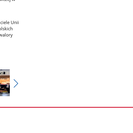
iele Unii
olskich
walory
Pokaż
nestępne
zdjęcia