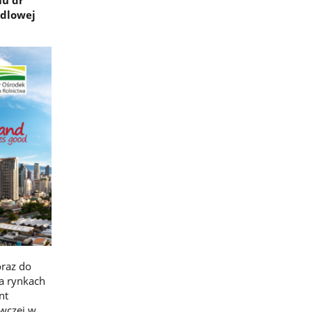
ndlowej
oraz do
na rynkach
nt
ywczej w