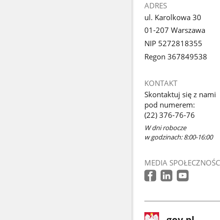
ADRES
ul. Karolkowa 30
01-207 Warszawa
NIP 5272818355
Regon 367849538
KONTAKT
Skontaktuj się z nami
pod numerem:
(22) 376-76-76
W dni robocze
w godzinach: 8:00-16:00
MEDIA SPOŁECZNOŚC
stopka
Strona
gov.pl