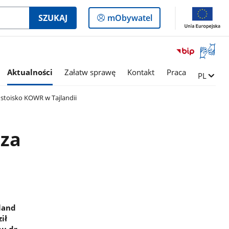
Logowanie
SZUKAJ
mObywatel
do
panelu
Otwórz
okno
z
Aktualności
Załatw sprawę
Kontakt
Praca
Zmień ję
PL
tłumac
języka
 stoisko KOWR w Tajlandii
migowe
dza
land
ił
mu dr