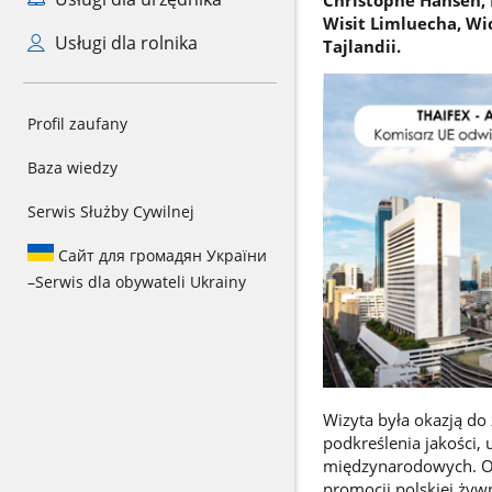
Wisit Limluecha, Wi
Usługi dla rolnika
Tajlandii.
Profil zaufany
Baza wiedzy
Serwis Służby Cywilnej
Сайт для громадян України
–
Serwis dla obywateli Ukrainy
Wizyta była okazją do
podkreślenia jakości,
międzynarodowych. Obe
promocji polskiej żyw