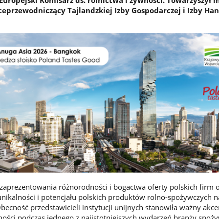
ceprzewodniczący Tajlandzkiej Izby Gospodarczej i Izby Ha
 zaprezentowania różnorodności i bogactwa oferty polskich firm 
 unikalności i potencjału polskich produktów rolno-spożywczych 
cność przedstawicieli instytucji unijnych stanowiła ważny akce
ności podczas jednego z najistotniejszych wydarzeń branży spoż