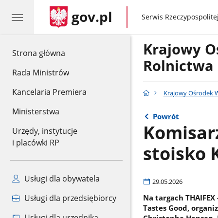
gov.pl
gov.pl
Serwis Rzeczypospolitej
Krajowy O
gov.pl
Strona główna
Rolnictwa
Rada Ministrów
Kancelaria Premiera
Krajowy Ośrodek W
Ministerstwa
Powrót
Komisarz
Urzędy, instytucje
i placówki RP
stoisko 
Usługi dla obywatela
29.05.2026
Na targach THAIFEX 
Usługi dla przedsiębiorcy
Tastes Good, organi
Usługi dla urzędnika
Christophe Hansen, 