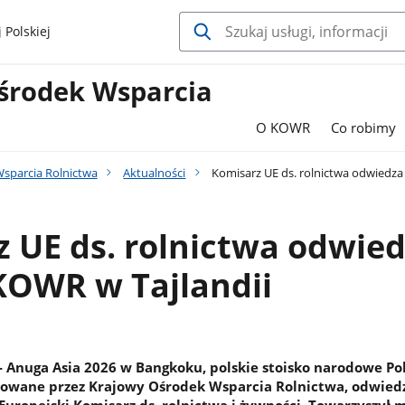
 Polskiej
środek Wsparcia
O KOWR
Co robimy
sparcia Rolnictwa
Aktualności
Komisarz UE ds. rolnictwa odwiedza
 UE ds. rolnictwa odwie
KOWR w Tajlandii
- Anuga Asia 2026 w Bangkoku, polskie stoisko narodowe Po
zowane przez Krajowy Ośrodek Wsparcia Rolnictwa, odwiedz
Europejski Komisarz ds. rolnictwa i żywności. Towarzyszył 