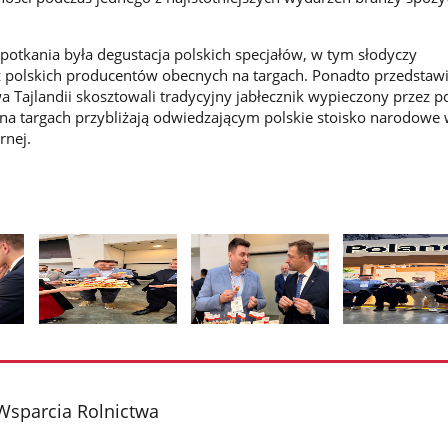
otkania była degustacja polskich specjałów, w tym słodyczy
polskich producentów obecnych na targach. Ponadto przedstawic
wa Tajlandii skosztowali tradycyjny jabłecznik wypieczony przez p
 na targach przybliżają odwiedzającym polskie stoisko narodowe 
rnej.
Pokaż
Pokaż
Pokaż
zdjęcie
zdjęcie
zdjęcie
2
3
4
z
z
z
Wsparcia Rolnictwa
galerii.
galerii.
galerii.