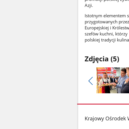
Azji.
Istotnym elementem sp
przygotowanych przez 
Europejskiej i Królest
szefów kuchni, którzy
polskiej tradycji kulina
Zdjęcia (5)
Pokaż
poprzednie
Pokaż
zdjęcia
zdjęcie
1
z
stopka
Krajowy Ośrodek 
galerii.