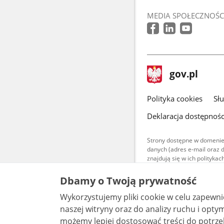
MEDIA SPOŁECZNOŚC
stopka
Strona
gov.pl
gov.pl
główna
gov.pl
Polityka cookies
Sł
Deklaracja dostępnośc
Strony dostępne w domenie
danych (adres e-mail oraz 
znajdują się w ich polityk
Treści teksto
Dbamy o Twoją prywatność
udostępniane
warunkach 4.0
Wykorzystujemy pliki cookie w celu zapewn
są udostępni
bez utworów z
naszej witryny oraz do analizy ruchu i optymalizacj
możemy lepiej dostosować treści do potrzeb