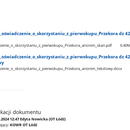
​_oświadczenie​_o​_skorzystaniu​_z​_pierwokupu​_Przekora dz 42
zenie​_o​_skorzystaniu​_z​_pierwokupu​_Przekora​_anonim​_skan.pdf
0.40
​_oświadczenie​_o​_skorzystaniu​_z​_pierwokupu​_Przekora dz 42
wy
czenie​_o​_skorzystaniu​_z​_pierwokupu​_Przekora​_anonim​_tekstowy.docx
ikacji dokumentu
.2024 12:47 Edyta Nowicka (OT Łódź)
jący:
KOWR OT Łódź