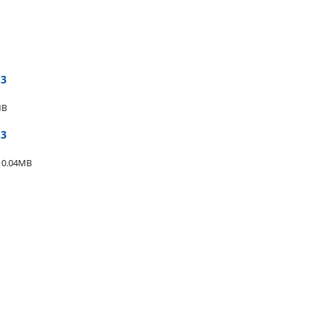
3​
MB
3​
0.04MB