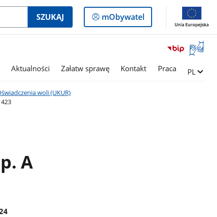
Logowanie
SZUKAJ
mObywatel
do
panelu
Otwórz
okno
z
Aktualności
Załatw sprawę
Kontakt
Praca
Zmień ję
PL
tłumac
języka
świadczenia woli (UKUR)
migowe
 423
p. A
24