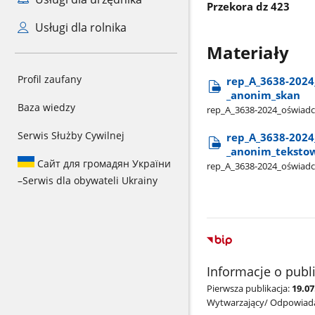
Przekora dz 423
Usługi dla rolnika
Materiały
Profil zaufany
rep​_A​_3638-2024
_anonim​_skan
Baza wiedzy
rep​_A​_3638-2024​_oświadc
Serwis Służby Cywilnej
rep​_A​_3638-2024
_anonim​_teksto
Сайт для громадян України
rep​_A​_3638-2024​_oświad
–
Serwis dla obywateli Ukrainy
Informacje o publ
Pierwsza publikacja:
19.07
Wytwarzający/ Odpowiada