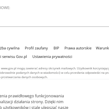
IOWE:
użba cywilna
Profil zaufany
BIP
Prawa autorskie
Warunki
i serwisu Gov.pl
Ustawienia prywatności
 www.gov.pl mogą zawierać adresy skrzynek mailowych. Użytkownik korzystający
dobrowolnie podanych danych w wiadomości) w celu przesłania odpowiedzi na prz
ach przetwarzania danych osobowych.
we publikowane w serwisie (z wyłączeniem treści audiowizualnych), są
 na licencji typu Creative Commons: uznanie autorstwa - na tych samych
 (CC BY-SA 4.0). Materiały audiowizualne, w tym zdjęcia, materiały audio i wideo
ienia prawidłowego funkcjonowania
ane na licencji typu Creative Commons: uznanie autorstwa użycie niekomercyjne 
ależnych 4.0 (CC BY-NC-ND 4.0), o ile nie jest to stwierdzone inaczej.
i działania strony. Dzięki nim
 użytkowników i stale ulepszać nasze