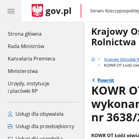
gov.pl
gov.pl
Serwis Rzeczypospolitej
Krajowy O
gov.pl
Strona główna
Rolnictwa
Rada Ministrów
Kancelaria Premiera
Krajowy Ośrodek W
KOWR OT Łódź oświ
Ministerstwa
Powrót
Urzędy, instytucje
KOWR OT
i placówki RP
wykonan
nr 3638/
Usługi dla obywatela
Usługi dla przedsiębiorcy
KOWR OT Łódź oświa
Usługi dla urzędnika