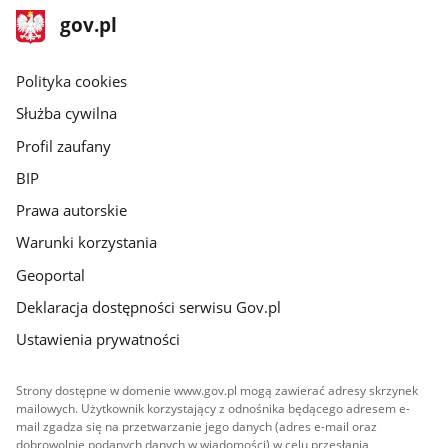
stopka
Strona
gov.pl
gov.pl
główna
gov.pl
Polityka cookies
Służba cywilna
Profil zaufany
BIP
Prawa autorskie
Warunki korzystania
Geoportal
Deklaracja dostępności serwisu Gov.pl
Ustawienia prywatności
Strony dostępne w domenie www.gov.pl mogą zawierać adresy skrzynek
mailowych. Użytkownik korzystający z odnośnika będącego adresem e-
mail zgadza się na przetwarzanie jego danych (adres e-mail oraz
dobrowolnie podanych danych w wiadomości) w celu przesłania