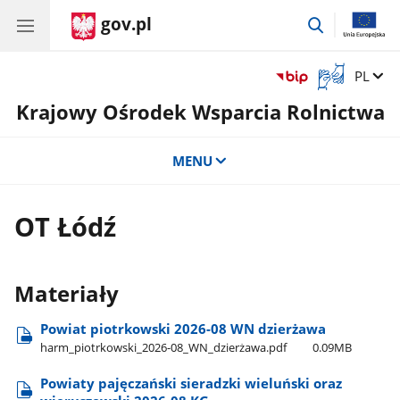
gov.pl
przejdź
do
wyszukiwar
Otwórz
Zmień 
PL
okno
Krajowy Ośrodek Wsparcia Rolnictwa
z
tłumaczem
języka
MENU
migowego
OT Łódź
Materiały
Powiat piotrkowski 2026-08 WN dzierżawa
harm​_piotrkowski​_2026-08​_WN​_dzierżawa.pdf
0.09MB
Powiaty pajęczański sieradzki wieluński oraz