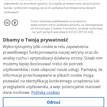
odpowiedzi na przesłane pytania. Szczegóły przetwarzania danych przez
każdą z jednostek znajdują się w ich politykach przetwarzania danych
osobowych.
Treści tekstowe publikowane w serwisie (z
wyłączeniem treści audiowizualnych), są udostępniane
na licencji typu Creative Commons: uznanie autorstwa
- na tych samych warunkach 4.0 (CC BY-SA 4.0).
Materiały audiowizualne, w tym zdjęcia, materiały
Dbamy o Twoją prywatność
audio i wideo, są udostępniane na licencji typu
Creative Commons: uznanie autorstwa użycie
Wykorzystujemy pliki cookie w celu zapewnienia
niekomercyjne - bez utworów zależnych 4.0 (CC BY-
NC-ND 4.0), o ile nie jest to stwierdzone inaczej.
prawidłowego funkcjonowania naszej witryny oraz do
analizy ruchu i optymalizacji działania strony. Dzięki nim
możemy lepiej dostosować treści do potrzeb
użytkowników i stale ulepszać nasze usługi. Pamiętaj, że
informacje przechowywane w plikach cookie mogą
pozwalać na identyfikację konkretnego urządzenia lub
przeglądarki użytkownika, a więc potencjalnie stanowić
dane osobowe.
Polityka cookies
Odrzuć