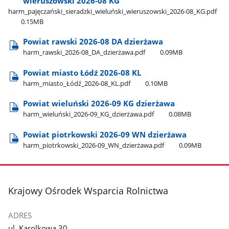
wieruszowski 2026-08 KG
harm​_pajęczański​_sieradzki​_wieluński​_wieruszowski​_2026-08​_KG.pdf
0.15MB
Powiat rawski 2026-08 DA dzierżawa
harm​_rawski​_2026-08​_DA​_dzierżawa.pdf
0.09MB
Powiat miasto Łódź 2026-08 KL
harm​_miasto​_Łódź​_2026-08​_KL.pdf
0.10MB
Powiat wieluński 2026-09 KG dzierżawa
harm​_wieluński​_2026-09​_KG​_dzierżawa.pdf
0.08MB
Powiat piotrkowski 2026-09 WN dzierżawa
harm​_piotrkowski​_2026-09​_WN​_dzierżawa.pdf
0.09MB
stopka
Krajowy Ośrodek Wsparcia Rolnictwa
ADRES
ul. Karolkowa 30