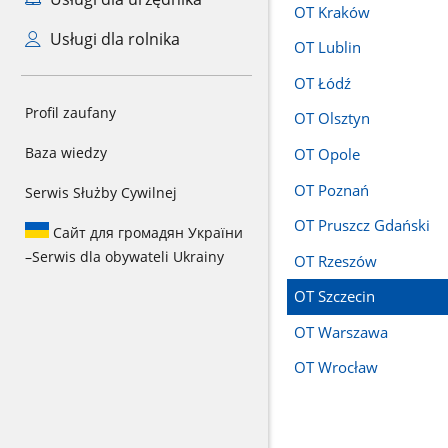
OT Kraków
Usługi dla rolnika
OT Lublin
OT Łódź
Profil zaufany
OT Olsztyn
Baza wiedzy
OT Opole
OT Poznań
Serwis Służby Cywilnej
OT Pruszcz Gdański
Сайт для громадян України
–
Serwis dla obywateli Ukrainy
OT Rzeszów
OT Szczecin
OT Warszawa
OT Wrocław