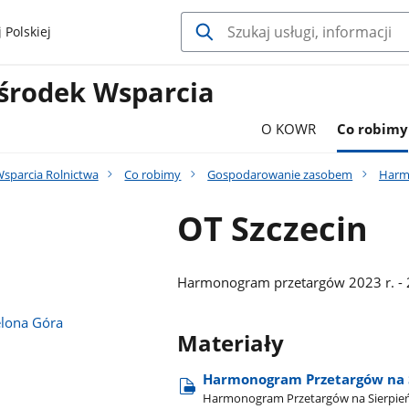
 Polskiej
środek Wsparcia
O KOWR
Co robimy
sparcia Rolnictwa
Co robimy
Gospodarowanie zasobem
Harm
OT Szczecin
Harmonogram przetargów 2023 r. - 20
elona Góra
Materiały
Harmonogram Przetargów na Si
Harmonogram Przetargów na Sierpień 2