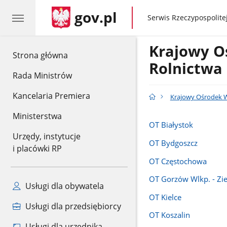
gov.pl
gov.pl
Serwis Rzeczypospolitej
Krajowy O
gov.pl
Strona główna
Rolnictwa
Rada Ministrów
Kancelaria Premiera
Krajowy Ośrodek W
Ministerstwa
OT Białystok
Urzędy, instytucje
OT Bydgoszcz
i placówki RP
OT Częstochowa
OT Gorzów Wlkp. - Zi
Usługi dla obywatela
OT Kielce
Usługi dla przedsiębiorcy
OT Koszalin
Usługi dla urzędnika