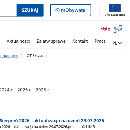
Logowanie
SZUKAJ
mObywatel
do
panelu
Otwórz
okno
z
Aktualności
Załatw sprawę
Kontakt
Praca
Zmień ję
PL
tłumac
języka
onogramy
OT Szczecin
migowe
24 r. - 2025 r. - 2026 r.
erpień 2026 - aktualizacja na dzień 29.07.2026
026 - aktualizacja na dzień 29.07.2026.pdf
0.41MB