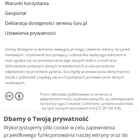
Warunki korzystania
Geoportal
Deklaracja dostępności serwisu Gov.pl
Ustawienia prywatności
Strony dostępne w domenie www.gov.pl mogą zawierać adresy skrzynek
mailowych. Użytkownik korzystający z odnośnika będącego adresem e-
mail zgadza się na przetwarzanie jego danych (adres e-mail oraz
dobrowolnie podanych danych w wiadomości) w celu przesłania
odpowiedzi na przesłane pytania. Szczegóły przetwarzania danych przez
każdą z jednostek znajdują się w ich politykach przetwarzania danych
osobowych.
Treści tekstowe publikowane w serwisie (z
wyłączeniem treści audiowizualnych), są udostępniane
na licencji typu Creative Commons: uznanie autorstwa
- na tych samych warunkach 4.0 (CC BY-SA 4.0).
Materiały audiowizualne, w tym zdjęcia, materiały
Dbamy o Twoją prywatność
audio i wideo, są udostępniane na licencji typu
Creative Commons: uznanie autorstwa użycie
Wykorzystujemy pliki cookie w celu zapewnienia
niekomercyjne - bez utworów zależnych 4.0 (CC BY-
NC-ND 4.0), o ile nie jest to stwierdzone inaczej.
prawidłowego funkcjonowania naszej witryny oraz do