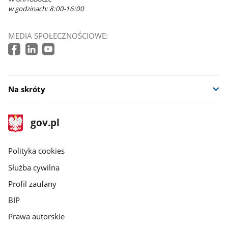
w godzinach: 8:00-16:00
MEDIA SPOŁECZNOŚCIOWE:
Na skróty
stopka
Strona
gov.pl
gov.pl
główna
gov.pl
Polityka cookies
Służba cywilna
Profil zaufany
BIP
Prawa autorskie