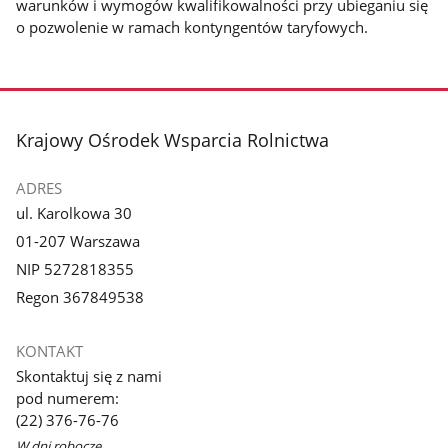
warunków i wymogów kwalifikowalności przy ubieganiu się
o pozwolenie w ramach kontyngentów taryfowych.
stopka
Krajowy Ośrodek Wsparcia Rolnictwa
ADRES
ul. Karolkowa 30
01-207 Warszawa
NIP 5272818355
Regon 367849538
KONTAKT
Skontaktuj się z nami
pod numerem:
(22) 376-76-76
W dni robocze