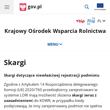
gov.pl
przejdź
do
wyszukiwar
Otwórz
Zmień 
PL
okno
Krajowy Ośrodek Wsparcia Rolnictwa
z
tłumaczem
języka
MENU
migowego
Skargi
Skargi dotyczące niewłaściwej rejestracji podmiotu
Zgodnie z Artykułem 14 Rozporządzenia delegowanego
Komisji (UE) 2020/760 przedsiębiorcy zarejestrowani w
systemie LORI mają możliwość złożenia
skargi
(
wraz z
uzasadnieniem
) do KOWR, w przypadku kiedy
podejrzewają, że inny zarejestrowany podmiot nie spełnia