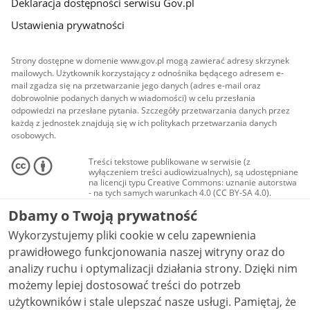
Deklaracja dostępności serwisu Gov.pl
Ustawienia prywatności
Strony dostępne w domenie www.gov.pl mogą zawierać adresy skrzynek
mailowych. Użytkownik korzystający z odnośnika będącego adresem e-
mail zgadza się na przetwarzanie jego danych (adres e-mail oraz
dobrowolnie podanych danych w wiadomości) w celu przesłania
odpowiedzi na przesłane pytania. Szczegóły przetwarzania danych przez
każdą z jednostek znajdują się w ich politykach przetwarzania danych
osobowych.
Treści tekstowe publikowane w serwisie (z
wyłączeniem treści audiowizualnych), są udostępniane
na licencji typu Creative Commons: uznanie autorstwa
- na tych samych warunkach 4.0 (CC BY-SA 4.0).
Materiały audiowizualne, w tym zdjęcia, materiały
Dbamy o Twoją prywatność
audio i wideo, są udostępniane na licencji typu
Creative Commons: uznanie autorstwa użycie
Wykorzystujemy pliki cookie w celu zapewnienia
niekomercyjne - bez utworów zależnych 4.0 (CC BY-
NC-ND 4.0), o ile nie jest to stwierdzone inaczej.
prawidłowego funkcjonowania naszej witryny oraz do
analizy ruchu i optymalizacji działania strony. Dzięki nim
możemy lepiej dostosować treści do potrzeb
użytkowników i stale ulepszać nasze usługi. Pamiętaj, że