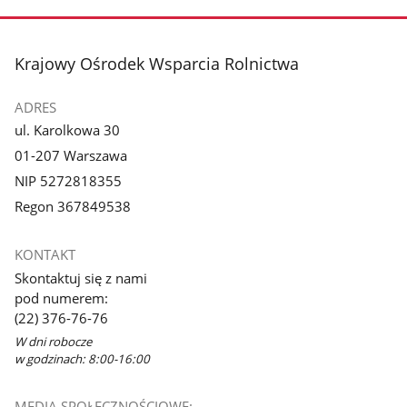
zdjęcie
zdjęcie
3
4
z
z
stopka
Krajowy Ośrodek Wsparcia Rolnictwa
galerii.
galerii.
ADRES
ul. Karolkowa 30
01-207 Warszawa
NIP 5272818355
Regon 367849538
KONTAKT
Skontaktuj się z nami
pod numerem:
(22) 376-76-76
W dni robocze
w godzinach: 8:00-16:00
MEDIA SPOŁECZNOŚCIOWE: