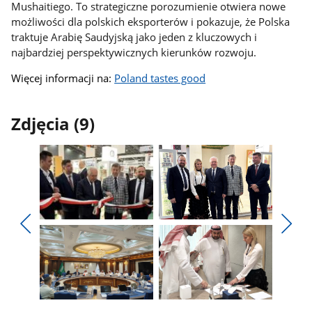
Mushaitiego. To strategiczne porozumienie otwiera nowe
możliwości dla polskich eksporterów i pokazuje, że Polska
traktuje Arabię Saudyjską jako jeden z kluczowych i
najbardziej perspektywicznych kierunków rozwoju.
Więcej informacji na:
Poland tastes good
Zdjęcia (9)
Pokaż
Pokaż
zdjęcie
zdjęcie
Pokaż
Poka
1
2
poprzednie
nest
z
z
zdjęcia
zdjęc
galerii.
galerii.
Pokaż
Pokaż