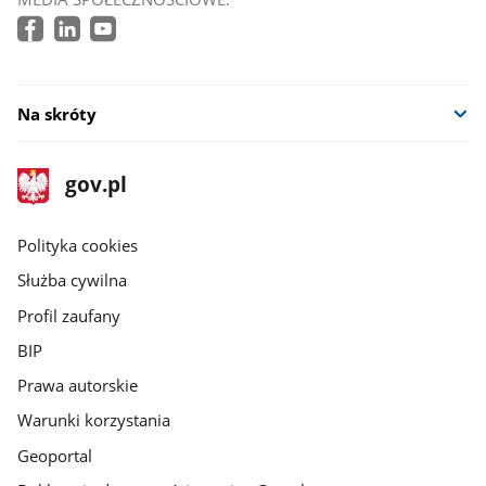
Na skróty
stopka
Strona
gov.pl
gov.pl
główna
gov.pl
Polityka cookies
Służba cywilna
Profil zaufany
BIP
Prawa autorskie
Warunki korzystania
Geoportal