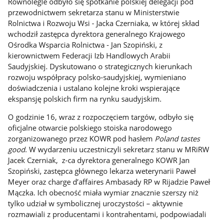
Równolegle odbyło się spotkanie polskiej delegacji pod
przewodnictwem sekretarza stanu w Ministerstwie
Rolnictwa i Rozwoju Wsi - Jacka Czerniaka, w której skład
wchodził zastępca dyrektora generalnego Krajowego
Ośrodka Wsparcia Rolnictwa - Jan Szopiński, z
kierownictwem Federacji Izb Handlowych Arabii
Saudyjskiej. Dyskutowano o strategicznych kierunkach
rozwoju współpracy polsko-saudyjskiej, wymieniano
doświadczenia i ustalano kolejne kroki wspierające
ekspansję polskich firm na rynku saudyjskim.
O godzinie 16, wraz z rozpoczęciem targów, odbyło się
oficjalne otwarcie polskiego stoiska narodowego
zorganizowanego przez KOWR pod hasłem
Poland tastes
good
. W wydarzeniu uczestniczyli sekretarz stanu w MRiRW
Jacek Czerniak, z-ca dyrektora generalnego KOWR Jan
Szopiński, zastępca głównego lekarza weterynarii Paweł
Meyer oraz charge d’affaires Ambasady RP w Rijadzie Paweł
Mączka. Ich obecność miała wymiar znacznie szerszy niż
tylko udział w symbolicznej uroczystości – aktywnie
rozmawiali z producentami i kontrahentami, podpowiadali