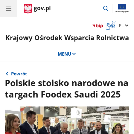
gov.pl
przejdź
do
wyszukiwar
Otwórz
Zmień 
PL
okno
Krajowy Ośrodek Wsparcia Rolnictwa
z
tłumaczem
języka
MENU
migowego
Powrót
Polskie stoisko narodowe na
targach Foodex Saudi 2025