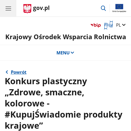
gov.pl
przejdź
do
wyszukiwar
Otwórz
Zmień 
PL
okno
Krajowy Ośrodek Wsparcia Rolnictwa
z
tłumaczem
języka
MENU
migowego
Powrót
Konkurs plastyczny
„Zdrowe, smaczne,
kolorowe -
#KupujŚwiadomie produkty
krajowe”