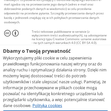
mail zgadza się na przetwarzanie jego danych (adres e-mail oraz
dobrowolnie podanych danych w wiadomości) w celu przesłania
odpowiedzi na przesłane pytania. Szczegóły przetwarzania danych przez
każdą z jednostek znajdują się w ich politykach przetwarzania danych
osobowych.
Treści tekstowe publikowane w serwisie (z
wyłączeniem treści audiowizualnych), są udostępniane
na licencji typu Creative Commons: uznanie autorstwa
- na tych samych warunkach 4.0 (CC BY-SA 4.0).
Materiały audiowizualne, w tym zdjęcia, materiały
Dbamy o Twoją prywatność
audio i wideo, są udostępniane na licencji typu
Creative Commons: uznanie autorstwa użycie
Wykorzystujemy pliki cookie w celu zapewnienia
niekomercyjne - bez utworów zależnych 4.0 (CC BY-
NC-ND 4.0), o ile nie jest to stwierdzone inaczej.
prawidłowego funkcjonowania naszej witryny oraz do
analizy ruchu i optymalizacji działania strony. Dzięki nim
możemy lepiej dostosować treści do potrzeb
użytkowników i stale ulepszać nasze usługi. Pamiętaj, że
informacje przechowywane w plikach cookie mogą
pozwalać na identyfikację konkretnego urządzenia lub
przeglądarki użytkownika, a więc potencjalnie stanowić
dane osobowe.
Polityka cookies