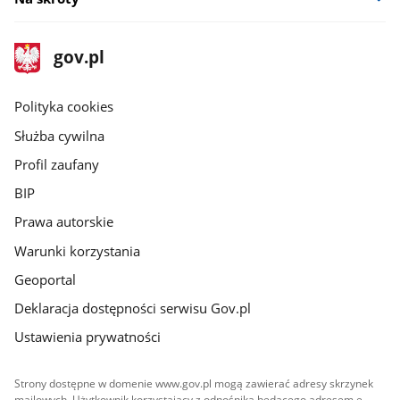
stopka
Strona
gov.pl
gov.pl
główna
gov.pl
Polityka cookies
Służba cywilna
Profil zaufany
BIP
Prawa autorskie
Warunki korzystania
Geoportal
Deklaracja dostępności serwisu Gov.pl
Ustawienia prywatności
Strony dostępne w domenie www.gov.pl mogą zawierać adresy skrzynek
mailowych. Użytkownik korzystający z odnośnika będącego adresem e-