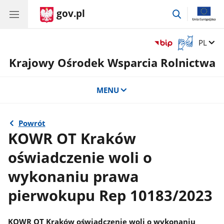
gov.pl
przejdź
do
wyszukiwar
Otwórz
Zmień 
PL
okno
Krajowy Ośrodek Wsparcia Rolnictwa
z
tłumaczem
języka
MENU
migowego
Powrót
KOWR OT Kraków
oświadczenie woli o
wykonaniu prawa
pierwokupu Rep 10183/2023
KOWR OT Kraków oświadczenie woli o wykonaniu