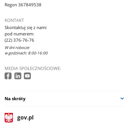
Regon 367849538
KONTAKT
Skontaktuj się z nami
pod numerem:
(22) 376-76-76
W dni robocze
w godzinach: 8:00-16:00
MEDIA SPOŁECZNOŚCIOWE:
Na skróty
stopka
Strona
gov.pl
gov.pl
główna