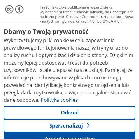
Treści tekstowe publikowane w serwisie (z
wyłączeniem treści audiowizualnych), są udostępniane
na licencji typu Creative Commons: uznanie autorstwa
- na tych samych warunkach 4.0 (CC BY-SA 4.0).
Materiały audiowizualne, w tym zdjęcia, materiały
Dbamy o Twoją prywatność
audio i wideo, są udostępniane na licencji typu
Creative Commons: uznanie autorstwa użycie
Wykorzystujemy pliki cookie w celu zapewnienia
niekomercyjne - bez utworów zależnych 4.0 (CC BY-
NC-ND 4.0), o ile nie jest to stwierdzone inaczej.
prawidłowego funkcjonowania naszej witryny oraz do
analizy ruchu i optymalizacji działania strony. Dzięki nim
możemy lepiej dostosować treści do potrzeb
użytkowników i stale ulepszać nasze usługi. Pamiętaj, że
informacje przechowywane w plikach cookie mogą
pozwalać na identyfikację konkretnego urządzenia lub
przeglądarki użytkownika, a więc potencjalnie stanowić
dane osobowe.
Polityka cookies
Odrzuć
Spersonalizuj
Zezwól na wszystkie