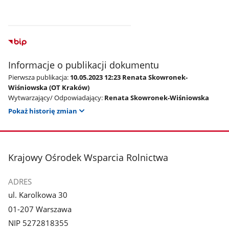
Informacje o publikacji dokumentu
Pierwsza publikacja:
10.05.2023 12:23 Renata Skowronek-
Wiśniowska (OT Kraków)
Wytwarzający/ Odpowiadający:
Renata Skowronek-Wiśniowska
Pokaż historię zmian
stopka
Krajowy Ośrodek Wsparcia Rolnictwa
ADRES
ul. Karolkowa 30
01-207 Warszawa
NIP 5272818355