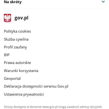
Na skróty
stopka
Strona
gov.pl
gov.pl
główna
gov.pl
Polityka cookies
Służba cywilna
Profil zaufany
BIP
Prawa autorskie
Warunki korzystania
Geoportal
Deklaracja dostępności serwisu Gov.pl
Ustawienia prywatności
Strony dostępne w domenie www.gov.pl mogą zawierać adresy skrzynek