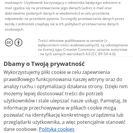
mailowych. Użytkownik korzystający z odnośnika będącego adresem e-
mail zgadza się na przetwarzanie jego danych (adres e-mail oraz
dobrowolnie podanych danych w wiadomości) w celu przesłania
odpowiedzi na przesłane pytania. Szczegóły przetwarzania danych przez
każdą z jednostek znajdują się w ich politykach przetwarzania danych
osobowych.
Treści tekstowe publikowane w serwisie (z
wyłączeniem treści audiowizualnych), są udostępniane
na licencji typu Creative Commons: uznanie autorstwa
- na tych samych warunkach 4.0 (CC BY-SA 4.0).
Materiały audiowizualne, w tym zdjęcia, materiały
Dbamy o Twoją prywatność
audio i wideo, są udostępniane na licencji typu
Creative Commons: uznanie autorstwa użycie
Wykorzystujemy pliki cookie w celu zapewnienia
niekomercyjne - bez utworów zależnych 4.0 (CC BY-
NC-ND 4.0), o ile nie jest to stwierdzone inaczej.
prawidłowego funkcjonowania naszej witryny oraz do
analizy ruchu i optymalizacji działania strony. Dzięki nim
możemy lepiej dostosować treści do potrzeb
użytkowników i stale ulepszać nasze usługi. Pamiętaj, że
informacje przechowywane w plikach cookie mogą
pozwalać na identyfikację konkretnego urządzenia lub
przeglądarki użytkownika, a więc potencjalnie stanowić
dane osobowe.
Polityka cookies