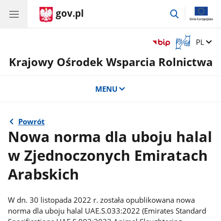
gov.pl
przejdź
do
wyszukiwar
Otwórz
Zmień 
PL
okno
Krajowy Ośrodek Wsparcia Rolnictwa
z
tłumaczem
języka
MENU
migowego
Powrót
Nowa norma dla uboju halal
w Zjednoczonych Emiratach
Arabskich
W dn. 30 listopada 2022 r. została opublikowana nowa
norma dla uboju halal UAE.S.033:2022 (Emirates Standard