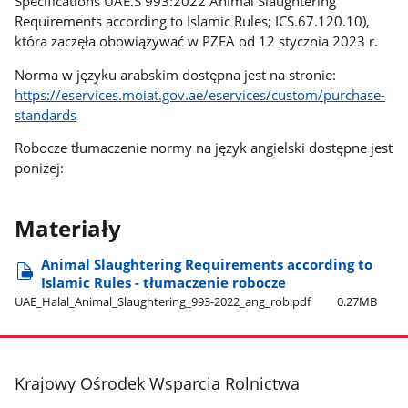
Specifications UAE.S 993:2022 Animal Slaughtering
Requirements according to Islamic Rules; ICS.67.120.10),
która zaczęła obowiązywać w PZEA od 12 stycznia 2023 r.
Norma w języku arabskim dostępna jest na stronie:
https://eservices.moiat.gov.ae/eservices/custom/purchase-
standards
Robocze tłumaczenie normy na język angielski dostępne jest
poniżej:
Materiały
Animal Slaughtering Requirements according to
Islamic Rules - tłumaczenie robocze
UAE​_Halal​_Animal​_Slaughtering​_993-2022​_ang​_rob.pdf
0.27MB
stopka
Krajowy Ośrodek Wsparcia Rolnictwa