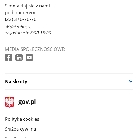
Skontaktuj się z nami
pod numerem:
(22) 376-76-76
W dni robocze
w godzinach: 8:00-16:00
MEDIA SPOŁECZNOŚCIOWE:
Na skróty
stopka
Strona
gov.pl
gov.pl
główna
gov.pl
Polityka cookies
Służba cywilna