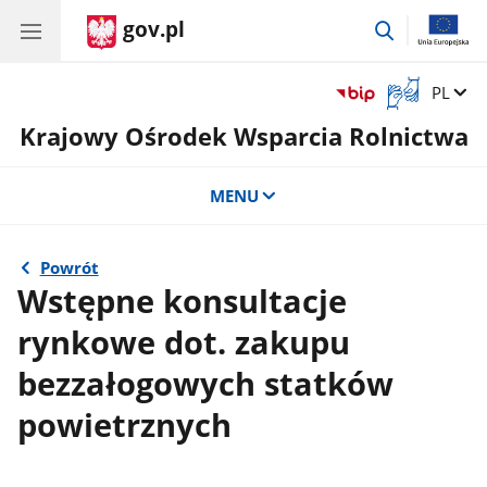
gov.pl
przejdź
do
wyszukiwar
Otwórz
Zmień 
PL
okno
Krajowy Ośrodek Wsparcia Rolnictwa
z
tłumaczem
języka
MENU
migowego
Powrót
Wstępne konsultacje
rynkowe dot. zakupu
bezzałogowych statków
powietrznych