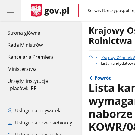
gov.pl
gov.pl
Serwis Rzeczypospolitej
Krajowy O
gov.pl
Strona główna
Rolnictwa
Rada Ministrów
Kancelaria Premiera
Krajowy Ośrodek W
Lista kandydatów 
Ministerstwa
Powrót
Urzędy, instytucje
Lista ka
i placówki RP
wymagan
naborze
Usługi dla obywatela
KOWR/0
Usługi dla przedsiębiorcy
Usługi dla urzędnika