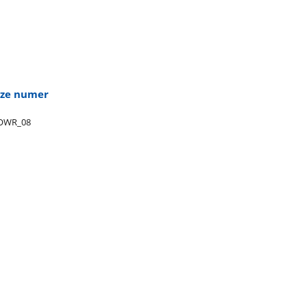
rze numer
OWR​_08​