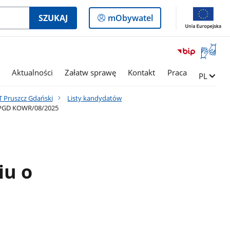
Logowanie
SZUKAJ
mObywatel
do
panelu
Otwórz
okno
z
Aktualności
Załatw sprawę
Kontakt
Praca
Zmień ję
PL
tłumac
języka
 Pruszcz Gdański
Listy kandydatów
migowe
T PGD KOWR/08/2025
iu o