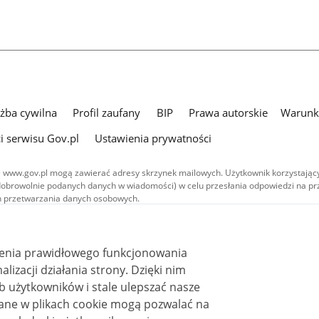
użba cywilna
Profil zaufany
BIP
Prawa autorskie
Warunki
i serwisu Gov.pl
Ustawienia prywatności
 www.gov.pl mogą zawierać adresy skrzynek mailowych. Użytkownik korzystający
dobrowolnie podanych danych w wiadomości) w celu przesłania odpowiedzi na prz
ach przetwarzania danych osobowych.
we publikowane w serwisie (z wyłączeniem treści audiowizualnych), są
 na licencji typu Creative Commons: uznanie autorstwa - na tych samych
 (CC BY-SA 4.0). Materiały audiowizualne, w tym zdjęcia, materiały audio i wideo
ienia prawidłowego funkcjonowania
ane na licencji typu Creative Commons: uznanie autorstwa użycie niekomercyjne 
ależnych 4.0 (CC BY-NC-ND 4.0), o ile nie jest to stwierdzone inaczej.
i działania strony. Dzięki nim
 użytkowników i stale ulepszać nasze