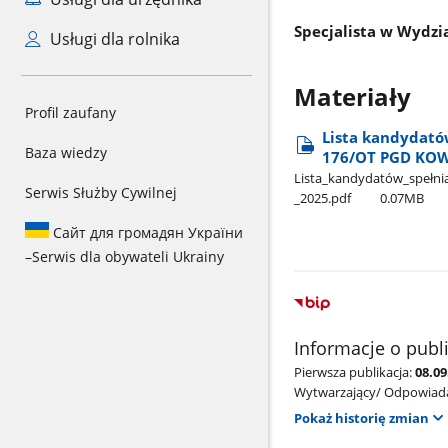
Specjalista w Wydz
Usługi dla rolnika
Materiały
Profil zaufany
Lista kandydató
Baza wiedzy
176/OT PGD KOW
Lista​_kandydatów​_spełni
Serwis Służby Cywilnej
_2025.pdf
0.07MB
Сайт для громадян України
–
Serwis dla obywateli Ukrainy
Informacje o publ
Pierwsza publikacja:
08.0
Wytwarzający/ Odpowiada
Pokaż historię zmian