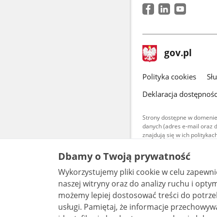
stopka
Strona
gov.pl
gov.pl
główna
gov.pl
Polityka cookies
Sł
Deklaracja dostępnośc
Strony dostępne w domenie
danych (adres e-mail oraz 
znajdują się w ich polityk
Treści teksto
Dbamy o Twoją prywatność
udostępniane
warunkach 4.0
Wykorzystujemy pliki cookie w celu zapewn
są udostępni
bez utworów z
naszej witryny oraz do analizy ruchu i optymalizacj
możemy lepiej dostosować treści do potrzeb
usługi. Pamiętaj, że informacje przechowywane w plikach cookie mogą pozwalać na