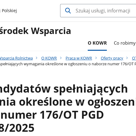
 Polskiej
środek Wsparcia
O KOWR
Co robimy
sparcia Rolnictwa
O KOWR
Praca w KOWR
Oferty pracy
OT
spełniających wymagania określone w ogłoszeniu o naborze numer 176/O
ndydatów spełniających
ia określone w ogłoszen
 numer 176/OT PGD
8/2025