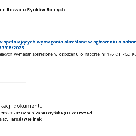
iale Rozwoju Rynków Rolnych
w spełniających wymagania określone w ogłoszeniu o nabo
R/08/2025
ających​_wymaganiaokreślone​_w​_ogłoszeniu​_o​_naborze​_nr​_176​_OT​_PGD​_K
ikacji dokumentu
9.2025 15:42 Dominika Warzyńska (OT Pruszcz Gd.)
jący:
Jarosław Jelinek