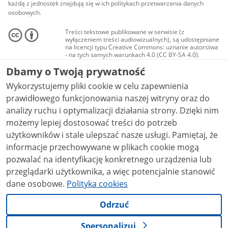
każdą z jednostek znajdują się w ich politykach przetwarzania danych
osobowych.
Treści tekstowe publikowane w serwisie (z
wyłączeniem treści audiowizualnych), są udostępniane
na licencji typu Creative Commons: uznanie autorstwa
- na tych samych warunkach 4.0 (CC BY-SA 4.0).
Materiały audiowizualne, w tym zdjęcia, materiały
Dbamy o Twoją prywatność
audio i wideo, są udostępniane na licencji typu
Creative Commons: uznanie autorstwa użycie
Wykorzystujemy pliki cookie w celu zapewnienia
niekomercyjne - bez utworów zależnych 4.0 (CC BY-
NC-ND 4.0), o ile nie jest to stwierdzone inaczej.
prawidłowego funkcjonowania naszej witryny oraz do
analizy ruchu i optymalizacji działania strony. Dzięki nim
możemy lepiej dostosować treści do potrzeb
użytkowników i stale ulepszać nasze usługi. Pamiętaj, że
informacje przechowywane w plikach cookie mogą
pozwalać na identyfikację konkretnego urządzenia lub
przeglądarki użytkownika, a więc potencjalnie stanowić
dane osobowe.
Polityka cookies
Odrzuć
Spersonalizuj