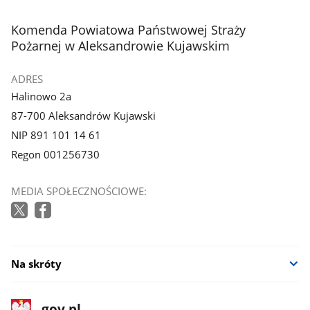
stopka
Komenda Powiatowa Państwowej Straży
Pożarnej w Aleksandrowie Kujawskim
ADRES
Halinowo 2a
87-700 Aleksandrów Kujawski
NIP 891 101 14 61
Regon 001256730
MEDIA SPOŁECZNOŚCIOWE:
Na skróty
stopka
Strona
gov.pl