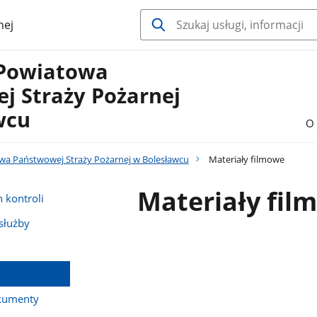
nej
Powiatowa
j Straży Pożarnej
wcu
O 
a Państwowej Straży Pożarnej w Bolesławcu
Materiały filmowe
Materiały fil
 kontroli
służby
kumenty