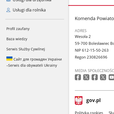
Usługi dla rolnika
stopka
Komenda Powiatow
Profil zaufany
ADRES
Wesoła 2
Baza wiedzy
59-700 Bolesławiec Bo
Serwis Służby Cywilnej
NIP 612-15-50-263
Regon 230826696
Сайт для громадян України
–
Serwis dla obywateli Ukrainy
MEDIA SPOŁECZNOŚC
stopka
Strona
gov.pl
gov.pl
główna
gov.pl
Polityka cookies
Sł