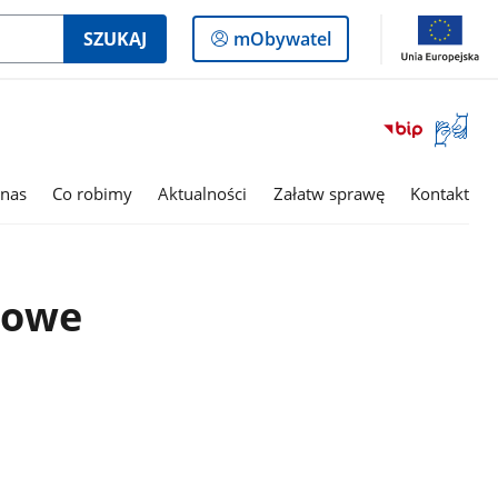
Logowanie
SZUKAJ
mObywatel
do
panelu
Otwórz
okno
z
tłumac
nas
Co robimy
Aktualności
Załatw sprawę
Kontakt
języka
migowe
mowe