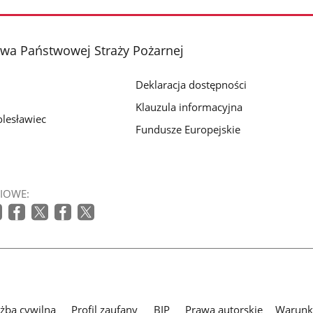
a Państwowej Straży Pożarnej
Deklaracja dostępności
Klauzula informacyjna
lesławiec
Fundusze Europejskie
IOWE:
użba cywilna
Profil zaufany
BIP
Prawa autorskie
Warunki