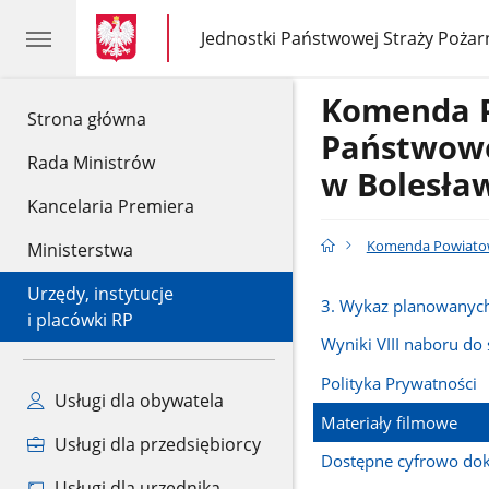
gov.pl
gov.pl
Jednostki Państwowej Straży Pożar
gov.pl
Jednostki
Państwowej
Straży
Komenda 
Pożarnej
gov.pl
Strona główna
Państwowe
Rada Ministrów
w Bolesła
Kancelaria Premiera
Komenda Powiatow
Ministerstwa
Urzędy, instytucje
3. Wykaz planowanych
i placówki RP
Wyniki VIII naboru do 
Polityka Prywatności
Usługi dla obywatela
Materiały filmowe
Usługi dla przedsiębiorcy
Dostępne cyfrowo do
Usługi dla urzędnika