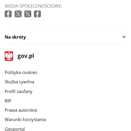
MEDIA SPOŁECZNOŚCIOWE:
Na skróty
stopka
Strona
gov.pl
gov.pl
główna
gov.pl
Polityka cookies
Służba cywilna
Profil zaufany
BIP
Prawa autorskie
Warunki korzystania
Geoportal