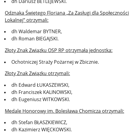
dh Dariusz BETLEJEWSKI.
Odznaka Świętego Floriana „Za Zasługi dla Społeczności
Lokalnej” otrzymali:
dh Waldemar BYTNER,
dh Roman BIEGAJSKI.
Złoty Znak Związku OSP RP otrzymała jednostka:
Ochotniczej Straży Pożarnej w Zbicznie.
Złoty Znak Związku otrzymali:
dh Edward ŁUKASZEWSKI,
dh Franciszek KALINOWSKI,
dh Eugeniusz WITKOWSKI.
Medale Honorowy im. Bolesława Chomicza otrzymali:
dh Stefan BŁASZKIEWICZ,
dh Kazimierz WIĘCKOWSKI.