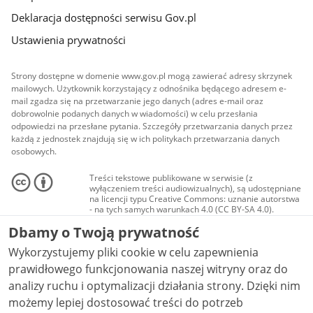
Deklaracja dostępności serwisu Gov.pl
Ustawienia prywatności
Strony dostępne w domenie www.gov.pl mogą zawierać adresy skrzynek
mailowych. Użytkownik korzystający z odnośnika będącego adresem e-
mail zgadza się na przetwarzanie jego danych (adres e-mail oraz
dobrowolnie podanych danych w wiadomości) w celu przesłania
odpowiedzi na przesłane pytania. Szczegóły przetwarzania danych przez
każdą z jednostek znajdują się w ich politykach przetwarzania danych
osobowych.
Treści tekstowe publikowane w serwisie (z
wyłączeniem treści audiowizualnych), są udostępniane
na licencji typu Creative Commons: uznanie autorstwa
- na tych samych warunkach 4.0 (CC BY-SA 4.0).
Materiały audiowizualne, w tym zdjęcia, materiały
Dbamy o Twoją prywatność
audio i wideo, są udostępniane na licencji typu
Creative Commons: uznanie autorstwa użycie
Wykorzystujemy pliki cookie w celu zapewnienia
niekomercyjne - bez utworów zależnych 4.0 (CC BY-
NC-ND 4.0), o ile nie jest to stwierdzone inaczej.
prawidłowego funkcjonowania naszej witryny oraz do
analizy ruchu i optymalizacji działania strony. Dzięki nim
możemy lepiej dostosować treści do potrzeb