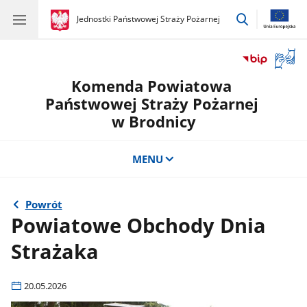
przejdź
gov.pl
Jednostki Państwowej Straży Pożarnej
gov.pl
Jednostki
do
Państwowej
wyszukiwar
Straży
Otwór
Pożarnej
okno
Komenda Powiatowa
z
tłuma
Państwowej Straży Pożarnej
języka
w Brodnicy
migow
MENU
Powrót
Powiatowe Obchody Dnia
Strażaka
20.05.2026