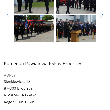
Pokaż
Pokaż
zdjęcie
zdjęcie
Pokaż
Poka
1
2
poprzednie
nest
z
z
zdjęcia
zdjęc
galerii.
galerii.
Pokaż
Pokaż
zdjęcie
zdjęcie
3
4
z
z
stopka
Komenda Powiatowa PSP w Brodnicy
galerii.
galerii.
ADRES
Sienkiewicza 23
87-300 Brodnica
NIP 874-13-19-934
Regon 000915509