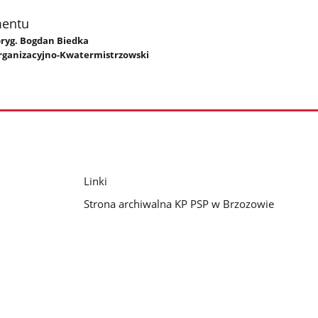
mentu
 bryg. Bogdan Biedka
rganizacyjno-Kwatermistrzowski
Linki
Strona archiwalna KP PSP w Brzozowie