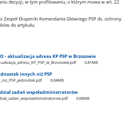
 decyzji, w tym profilowaniu, o którym mowa w art. 22
z Zespół Ekspercki Komendanta Głównego PSP ds. ochrony
ków do artykułu.
 - aktualizacja adresu KP PSP w Brzozowie
ualizacja​_adresu​_KP​_PSP​_w​_Brzozowie.pdf
0.81MB
ednostek innych niż PSP
​_niz​_PSP​_jednostek.pdf
0.04MB
odział zadań współadministratorów
odzial​_zadan​_wspoladministratorow.pdf
0.06MB