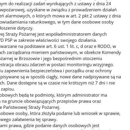
ym do realizacji zadań wynikających z ustawy z dnia 24
eciwpożarowej, uzyskane w związku z prowadzeniem działań
eń alarmowych, o których mowa w art. 2 pkt 2 ustawy z dnia
e powiadamiania ratunkowego, w tym dane osobowe osoby
głoszenie dotyczy.
 Straży Pożarnej jest współadministratorem danych
PSP w zakresie właściwości swojego działania.
rzane na podstawie art. 6 ust. 1 lit. c, d oraz e RODO, w
adach zarządzania mieniem państwowym, w obiekcie Komendy
żarnej w Brzozowie i jego bezpośrednim otoczeniu
estracja obrazu zdarzeń w postaci monitoringu wizyjnego.
lu zapewnienia bezpieczeństwa i porządku oraz ochrony
zapisywane są w sposób ciągły, nowe dane nadpisywane są na
ych. Dane dostępne są w czasie nie krótszym niż 7 dni i nie
zapisu.
obowych będą te podmioty, którym administrator ma
 na gruncie obowiązujących przepisów prawa oraz
e Państwowej Straży Pożarnej.
sobowe osoby, która złożyła podanie lub wniosek w sprawie,
wego załatwienia tej sprawy.
sami prawa, gdzie podanie danych osobowych jest