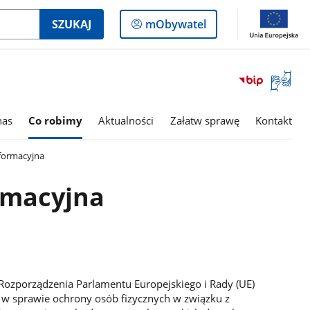
Logowanie
SZUKAJ
mObywatel
do
panelu
Otwórz
okno
z
tłumac
nas
Co robimy
Aktualności
Załatw sprawę
Kontakt
języka
migowe
nformacyjna
rmacyjna
o Rozporządzenia Parlamentu Europejskiego i Rady (UE)
 w sprawie ochrony osób fizycznych w związku z