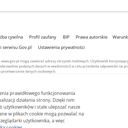
użba cywilna
Profil zaufany
BIP
Prawa autorskie
Warunki
i serwisu Gov.pl
Ustawienia prywatności
 www.gov.pl mogą zawierać adresy skrzynek mailowych. Użytkownik korzystający
dobrowolnie podanych danych w wiadomości) w celu przesłania odpowiedzi na prz
ach przetwarzania danych osobowych.
we publikowane w serwisie (z wyłączeniem treści audiowizualnych), są
 na licencji typu Creative Commons: uznanie autorstwa - na tych samych
 (CC BY-SA 4.0). Materiały audiowizualne, w tym zdjęcia, materiały audio i wideo
ienia prawidłowego funkcjonowania
ane na licencji typu Creative Commons: uznanie autorstwa użycie niekomercyjne 
ależnych 4.0 (CC BY-NC-ND 4.0), o ile nie jest to stwierdzone inaczej.
i działania strony. Dzięki nim
 użytkowników i stale ulepszać nasze
zeglądarki użytkownika, a więc
yka cookies