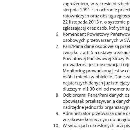
zagrożeniem, w zakresie niezbędn
sierpnia 1991 r. o ochronie prz
ratowniczych oraz obsługą zgłosz
22 listopada 2013 r. o systemi
zgłaszającej oraz osób, których z
Komendant Powiatowy Państwowej
osobowych przetwarzanych w SWD 
Pani/Pana dane osobowe są przetwa
związku z art. 5 a ustawy o zas
Powiatowej Państwowej Straży Po
prowadzona jest obserwacja i rej
Monitoring prowadzony jest w ce
osób i mienia w obiekcie. Dane 
najstarszych danych już istniejąc
dłuższym niż 30 dni od momentu 
Odbiorcami Pana/Pani danych os
obowiązek przekazywania danych
nadrzędne jednostki organizacyjn
Administrator przetwarza dane o
w zakresie koniecznym do urzędo
W sytuacjach określonych przepi