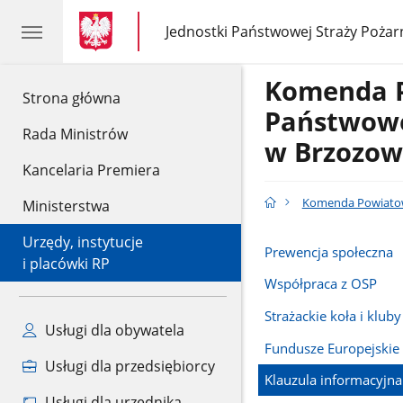
gov.pl
gov.pl
Jednostki Państwowej Straży Pożar
gov.pl
Jednostki
Państwowej
Straży
Komenda 
Pożarnej
gov.pl
Strona główna
Państwowe
Rada Ministrów
w Brzozow
Kancelaria Premiera
Komenda Powiatow
Ministerstwa
Urzędy, instytucje
Prewencja społeczna
i placówki RP
Współpraca z OSP
Strażackie koła i kluby
Usługi dla obywatela
Fundusze Europejskie
Usługi dla przedsiębiorcy
Klauzula informacyjna
Usługi dla urzędnika