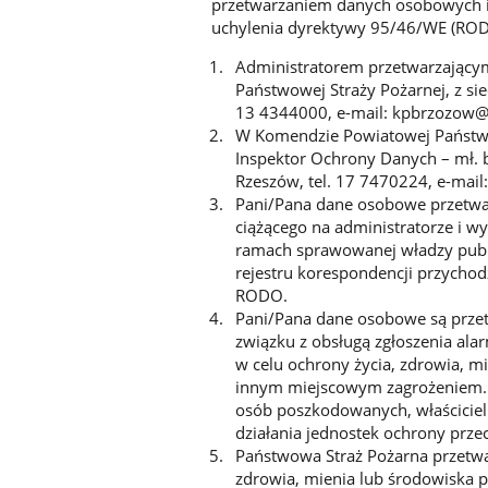
przetwarzaniem danych osobowych i
uchylenia dyrektywy 95/46/WE (ROD
Administratorem przetwarzający
Państwowej Straży Pożarnej, z sie
13 4344000, e-mail: kpbrzozow@p
W Komendzie Powiatowej Państwo
Inspektor Ochrony Danych – mł. 
Rzeszów, tel. 17 7470224, e-mail
Pani/Pana dane osobowe przetwa
ciążącego na administratorze i 
ramach sprawowanej władzy publi
rejestru korespondencji przychodzą
RODO.
Pani/Pana dane osobowe są przetwa
związku z obsługą zgłoszenia al
w celu ochrony życia, zdrowia, m
innym miejscowym zagrożeniem. A
osób poszkodowanych, właściciel
działania jednostek ochrony prze
Państwowa Straż Pożarna przetw
zdrowia, mienia lub środowiska 