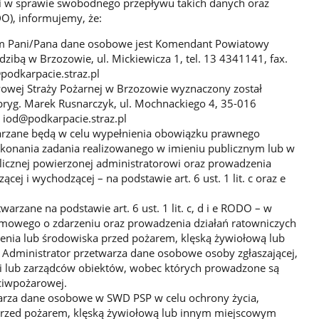
 w sprawie swobodnego przepływu takich danych oraz
O), informujemy, że:
m Pani/Pana dane osobowe jest Komendant Powiatowy
dzibą w Brzozowie, ul. Mickiewicza 1, tel. 13 4341141, fax.
odkarpacie.straz.pl
wej Straży Pożarnej w Brzozowie wyznaczony został
bryg. Marek Rusnarczyk, ul. Mochnackiego 4, 35-016
: iod@podkarpacie.straz.pl
rzane będą w celu wypełnienia obowiązku prawnego
wykonania zadania realizowanego w imieniu publicznym lub w
cznej powierzonej administratorowi oraz prowadzenia
cej i wychodzącej – na podstawie art. 6 ust. 1 lit. c oraz e
rzane na podstawie art. 6 ust. 1 lit. c, d i e RODO – w
armowego o zdarzeniu oraz prowadzenia działań ratowniczych
ienia lub środowiska przed pożarem, klęską żywiołową lub
dministrator przetwarza dane osobowe osoby zgłaszającej,
i lub zarządców obiektów, wobec których prowadzone są
ciwpożarowej.
arza dane osobowe w SWD PSP w celu ochrony życia,
przed pożarem, klęską żywiołową lub innym miejscowym