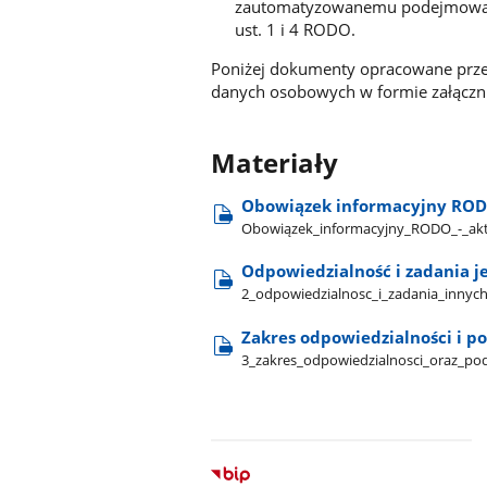
zautomatyzowanemu podejmowaniu
ust. 1 i 4 RODO.
Poniżej dokumenty opracowane prze
danych osobowych w formie załączni
Materiały
Obowiązek informacyjny RODO
Obowiązek​_informacyjny​_RODO​_-​_akt
Odpowiedzialność i zadania j
2​_odpowiedzialnosc​_i​_zadania​_innych
Zakres odpowiedzialności i p
3​_zakres​_odpowiedzialnosci​_oraz​_p