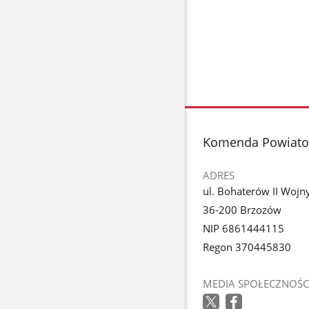
stopka
Komenda Powiatow
ADRES
ul. Bohaterów II Wojn
36-200 Brzozów
NIP 6861444115
Regon 370445830
MEDIA SPOŁECZNOŚC