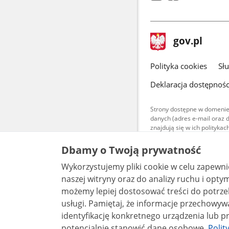
stopka
Strona
gov.pl
gov.pl
główna
gov.pl
Polityka cookies
Sł
Deklaracja dostępnośc
Strony dostępne w domenie
danych (adres e-mail oraz 
znajdują się w ich polityk
Treści teksto
Dbamy o Twoją prywatność
udostępniane
warunkach 4.0
Wykorzystujemy pliki cookie w celu zapewn
są udostępni
bez utworów z
naszej witryny oraz do analizy ruchu i optymalizacj
możemy lepiej dostosować treści do potrzeb
usługi. Pamiętaj, że informacje przechowywane w plikach cookie mogą pozwalać na
identyfikację konkretnego urządzenia lub pr
potencjalnie stanowić dane osobowe.
Polit