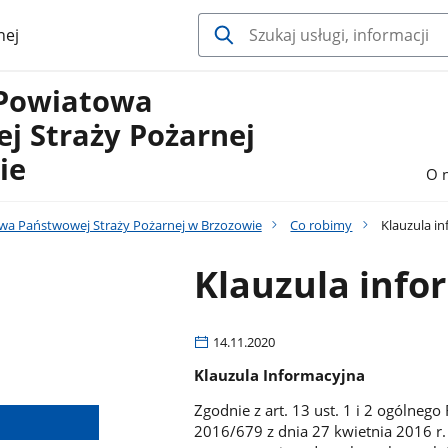
nej
Powiatowa
j Straży Pożarnej
ie
O 
a Państwowej Straży Pożarnej w Brzozowie
Co robimy
Klauzula i
Klauzula info
14.11.2020
Klauzula Informacyjna
Zgodnie z art. 13 ust. 1 i 2 ogólneg
2016/679 z dnia 27 kwietnia 2016 r.