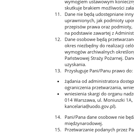
wymogiem ustawowym koniecznym 
skutkuje brakiem możliwości zała
Dane nie będą udostępniane inn
uprawnionych, jak podmioty upo
przepisów prawa oraz podmioty, 
na podstawie zawartej z Admini
Dane osobowe będą przetwarzane
okres niezbędny do realizacji celó
wymogów archiwalnych określony
Państwowej Straży Pożarnej. Dane 
uzyskania.
Przysługuje Pani/Panu prawo do:
żądania od administratora dostęp
ograniczenia przetwarzania, wnie
wniesienia skargi do organu nad
014 Warszawa, ul. Moniuszki 1A, 
kancelaria@uodo.gov.pl).
Pani/Pana dane osobowe nie będą
międzynarodowej.
Przetwarzanie podanych przez Pa