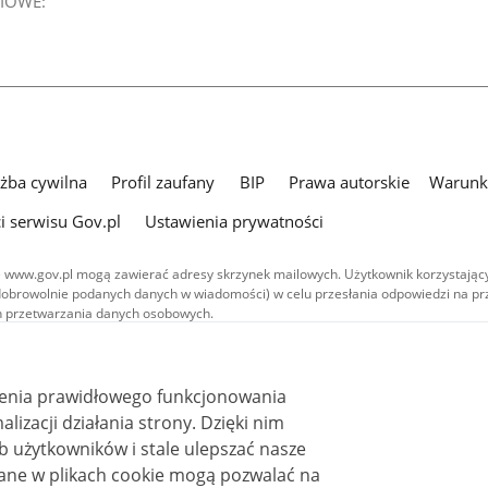
IOWE:
użba cywilna
Profil zaufany
BIP
Prawa autorskie
Warunki
i serwisu Gov.pl
Ustawienia prywatności
 www.gov.pl mogą zawierać adresy skrzynek mailowych. Użytkownik korzystający
dobrowolnie podanych danych w wiadomości) w celu przesłania odpowiedzi na prz
ach przetwarzania danych osobowych.
we publikowane w serwisie (z wyłączeniem treści audiowizualnych), są
 na licencji typu Creative Commons: uznanie autorstwa - na tych samych
 (CC BY-SA 4.0). Materiały audiowizualne, w tym zdjęcia, materiały audio i wideo
ienia prawidłowego funkcjonowania
ane na licencji typu Creative Commons: uznanie autorstwa użycie niekomercyjne 
ależnych 4.0 (CC BY-NC-ND 4.0), o ile nie jest to stwierdzone inaczej.
i działania strony. Dzięki nim
 użytkowników i stale ulepszać nasze