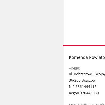
stopka
Komenda Powiatow
ADRES
ul. Bohaterów II Wojn
36-200 Brzozów
NIP 6861444115
Regon 370445830