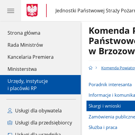
gov.pl
gov.pl
Jednostki Państwowej Straży Pożar
gov.pl
Jednostki
Państwowej
Straży
Komenda 
Pożarnej
gov.pl
Strona główna
Państwowe
Rada Ministrów
w Brzozow
Kancelaria Premiera
Komenda Powiatow
Ministerstwa
Urzędy, instytucje
Poradnik interesanta
i placówki RP
Informacje i komunika
Skargi i wnioski
Usługi dla obywatela
Zamówienia publiczn
Usługi dla przedsiębiorcy
Służba i praca
Usługi dla urzędnika