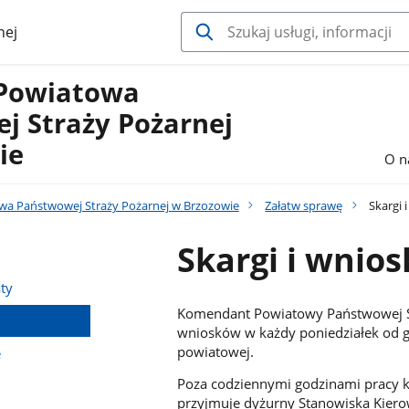
nej
Powiatowa
j Straży Pożarnej
ie
O n
a Państwowej Straży Pożarnej w Brzozowie
Załatw sprawę
Skargi i
Skargi i wnios
ty
Komendant Powiatowy Państwowej St
wniosków w każdy poniedziałek od g
powiatowej.
e
Poza codziennymi godzinami pracy 
przyjmuje dyżurny Stanowiska Kier