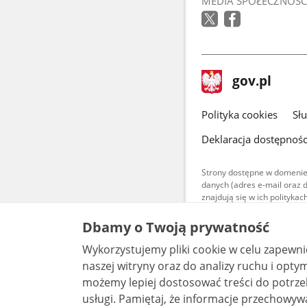
MEDIA SPOŁECZNOŚC
stopka
Strona
gov.pl
gov.pl
główna
gov.pl
Polityka cookies
Sł
Deklaracja dostępnośc
Strony dostępne w domenie
danych (adres e-mail oraz 
znajdują się w ich polityk
Treści teksto
Dbamy o Twoją prywatność
udostępniane
warunkach 4.0
Wykorzystujemy pliki cookie w celu zapewn
są udostępni
bez utworów z
naszej witryny oraz do analizy ruchu i optymalizacj
możemy lepiej dostosować treści do potrzeb
usługi. Pamiętaj, że informacje przechowywane w plikach cookie mogą pozwalać na