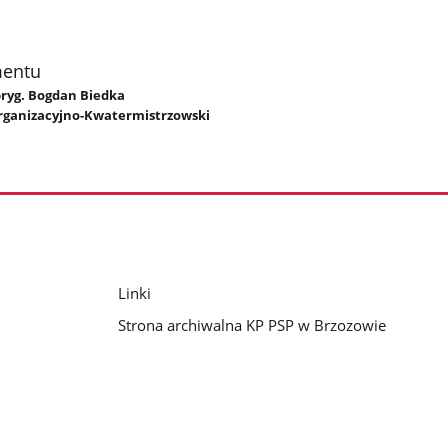
mentu
 bryg. Bogdan Biedka
rganizacyjno-Kwatermistrzowski
Linki
Strona archiwalna KP PSP w Brzozowie