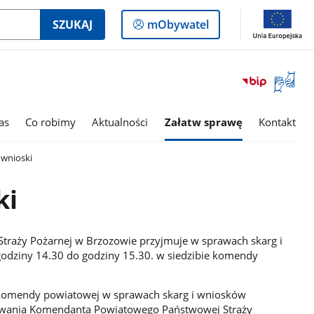
Logowanie
SZUKAJ
mObywatel
do
panelu
Otwórz
okno
z
tłumac
as
Co robimy
Aktualności
Załatw sprawę
Kontakt
języka
migowe
 wnioski
ki
raży Pożarnej w Brzozowie przyjmuje w sprawach skarg i
odziny 14.30 do godziny 15.30. w siedzibie komendy
komendy powiatowej w sprawach skarg i wniosków
owania Komendanta Powiatowego Państwowej Straży