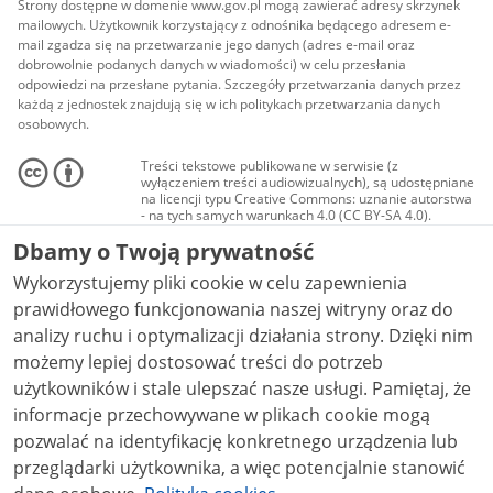
Strony dostępne w domenie www.gov.pl mogą zawierać adresy skrzynek
mailowych. Użytkownik korzystający z odnośnika będącego adresem e-
mail zgadza się na przetwarzanie jego danych (adres e-mail oraz
dobrowolnie podanych danych w wiadomości) w celu przesłania
odpowiedzi na przesłane pytania. Szczegóły przetwarzania danych przez
każdą z jednostek znajdują się w ich politykach przetwarzania danych
osobowych.
Treści tekstowe publikowane w serwisie (z
wyłączeniem treści audiowizualnych), są udostępniane
na licencji typu Creative Commons: uznanie autorstwa
- na tych samych warunkach 4.0 (CC BY-SA 4.0).
Materiały audiowizualne, w tym zdjęcia, materiały
Dbamy o Twoją prywatność
audio i wideo, są udostępniane na licencji typu
Creative Commons: uznanie autorstwa użycie
Wykorzystujemy pliki cookie w celu zapewnienia
niekomercyjne - bez utworów zależnych 4.0 (CC BY-
NC-ND 4.0), o ile nie jest to stwierdzone inaczej.
prawidłowego funkcjonowania naszej witryny oraz do
analizy ruchu i optymalizacji działania strony. Dzięki nim
możemy lepiej dostosować treści do potrzeb
użytkowników i stale ulepszać nasze usługi. Pamiętaj, że
informacje przechowywane w plikach cookie mogą
pozwalać na identyfikację konkretnego urządzenia lub
przeglądarki użytkownika, a więc potencjalnie stanowić