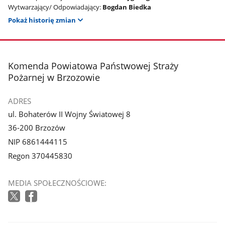
Wytwarzający/ Odpowiadający:
Bogdan Biedka
Pokaż historię zmian
stopka
Komenda Powiatowa Państwowej Straży
Pożarnej w Brzozowie
ADRES
ul. Bohaterów II Wojny Światowej 8
36-200 Brzozów
NIP 6861444115
Regon 370445830
MEDIA SPOŁECZNOŚCIOWE: