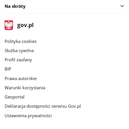
Na skróty
stopka
Strona
gov.pl
gov.pl
główna
gov.pl
Polityka cookies
Służba cywilna
Profil zaufany
BIP
Prawa autorskie
Warunki korzystania
Geoportal
Deklaracja dostępności serwisu Gov.pl
Ustawienia prywatności