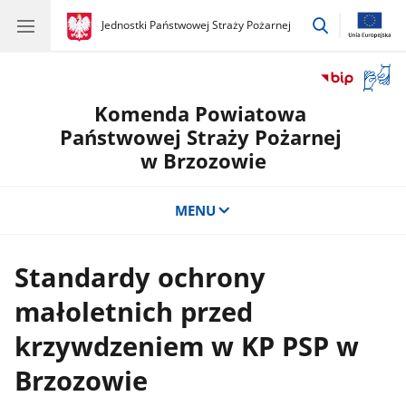
przejdź
gov.pl
Jednostki Państwowej Straży Pożarnej
gov.pl
Jednostki
do
Państwowej
wyszukiwar
Straży
Otwór
Pożarnej
okno
Komenda Powiatowa
z
tłuma
Państwowej Straży Pożarnej
języka
w Brzozowie
migow
MENU
Standardy ochrony
małoletnich przed
krzywdzeniem w KP PSP w
Brzozowie