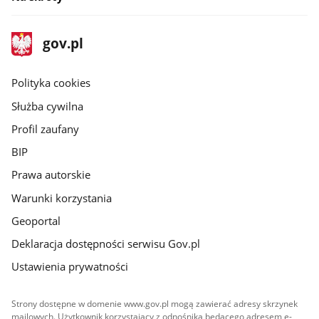
stopka
Strona
gov.pl
gov.pl
główna
gov.pl
Polityka cookies
Służba cywilna
Profil zaufany
BIP
Prawa autorskie
Warunki korzystania
Geoportal
Deklaracja dostępności serwisu Gov.pl
Ustawienia prywatności
Strony dostępne w domenie www.gov.pl mogą zawierać adresy skrzynek
mailowych. Użytkownik korzystający z odnośnika będącego adresem e-