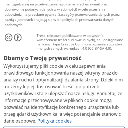
mail zgadza się na przetwarzanie jego danych (adres e-mail oraz
dobrowolnie podanych danych w wiadomości) w celu przesłania
odpowiedzi na przesłane pytania. Szczegóły przetwarzania danych przez
każdą z jednostek znajdują się w ich politykach przetwarzania danych
osobowych.
Treści tekstowe publikowane w serwisie (z
wyłączeniem treści audiowizualnych), są udostępniane
na licencji typu Creative Commons: uznanie autorstwa
- na tych samych warunkach 4.0 (CC BY-SA 4.0).
Materiały audiowizualne, w tym zdjęcia, materiały
Dbamy o Twoją prywatność
audio i wideo, są udostępniane na licencji typu
Creative Commons: uznanie autorstwa użycie
Wykorzystujemy pliki cookie w celu zapewnienia
niekomercyjne - bez utworów zależnych 4.0 (CC BY-
NC-ND 4.0), o ile nie jest to stwierdzone inaczej.
prawidłowego funkcjonowania naszej witryny oraz do
analizy ruchu i optymalizacji działania strony. Dzięki nim
możemy lepiej dostosować treści do potrzeb
użytkowników i stale ulepszać nasze usługi. Pamiętaj, że
informacje przechowywane w plikach cookie mogą
pozwalać na identyfikację konkretnego urządzenia lub
przeglądarki użytkownika, a więc potencjalnie stanowić
dane osobowe.
Polityka cookies