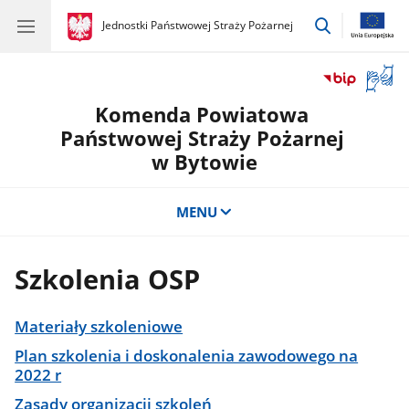
przejdź
gov.pl
Jednostki Państwowej Straży Pożarnej
gov.pl
Jednostki
do
Państwowej
wyszukiwar
Straży
Otwór
Pożarnej
okno
Komenda Powiatowa
z
tłuma
Państwowej Straży Pożarnej
języka
w Bytowie
migow
MENU
Szkolenia OSP
Materiały szkoleniowe
Plan szkolenia i doskonalenia zawodowego na
2022 r
Zasady organizacji szkoleń