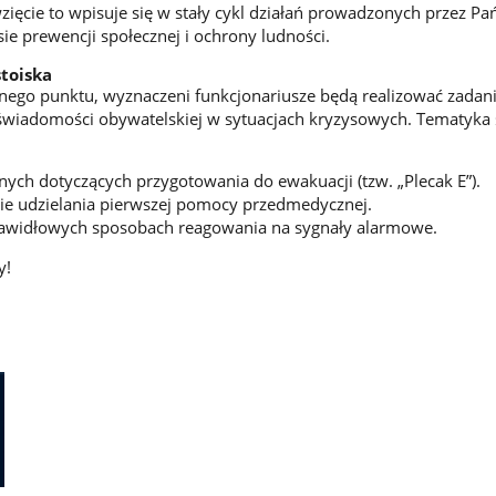
zięcie to wpisuje się w stały cykl działań prowadzonych przez P
ie prewencji społecznej i ochrony ludności.
toiska
ego punktu, wyznaczeni funkcjonariusze będą realizować zadani
świadomości obywatelskiej w sytuacjach kryzysowych. Tematyka 
nych dotyczących przygotowania do ewakuacji (tzw. „Plecak E”).
sie udzielania pierwszej pomocy przedmedycznej.
awidłowych sposobach reagowania na sygnały alarmowe.
y!