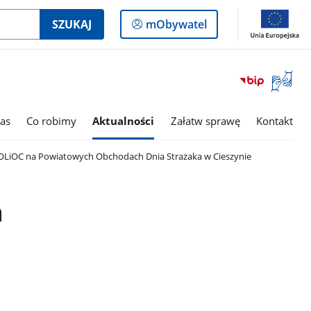
Logowanie
SZUKAJ
mObywatel
do
panelu
Otwórz
okno
z
tłumac
as
Co robimy
Aktualności
Załatw sprawę
Kontakt
języka
migowe
LiOC na Powiatowych Obchodach Dnia Strażaka w Cieszynie
h