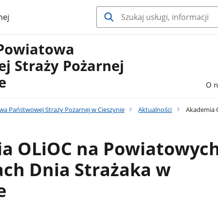
nej
Powiatowa
j Straży Pożarnej
e
O n
 Państwowej Straży Pożarnej w Cieszynie
Aktualności
Akademia O
a OLiOC na Powiatowyc
ch Dnia Strażaka w
e