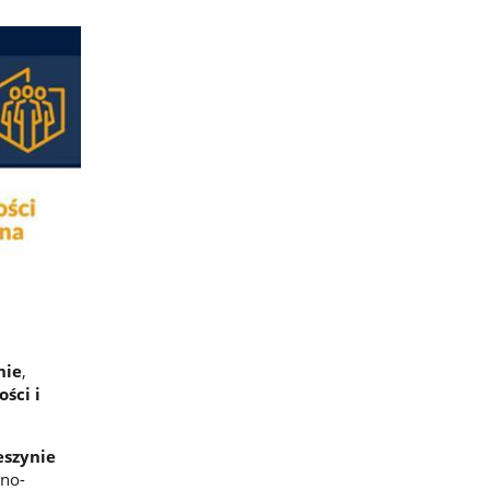
nie
,
ści i
eszynie
jno-