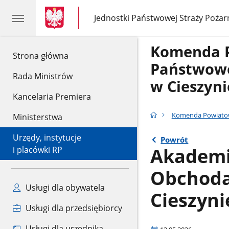
gov.pl
gov.pl
Jednostki Państwowej Straży Pożar
gov.pl
Jednostki
Państwowej
Straży
Komenda 
Pożarnej
gov.pl
Strona główna
Państwowe
Rada Ministrów
w Cieszyni
Kancelaria Premiera
Komenda Powiatowa
Ministerstwa
Urzędy, instytucje
Powrót
Akademi
i placówki RP
Obchoda
Usługi dla obywatela
Cieszyni
Usługi dla przedsiębiorcy
Usługi dla urzędnika