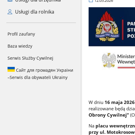
12.05.2026
Usługi dla rolnika
Profil zaufany
Baza wiedzy
Serwis Służby Cywilnej
Сайт для громадян України
–
Serwis dla obywateli Ukrainy
W dniu
16 maja 2026 
realizowane będą dzi
Obrony Cywilnej”
(O
Na
placu wewnętrzn
przy ul. Motokrosow