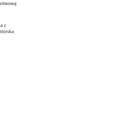
aństwową
a z
stoiska