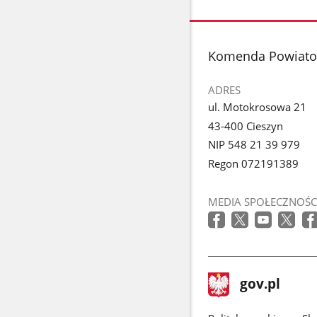
Pokaż
zdjęcie
1
z
stopka
Komenda Powiatow
galerii.
ADRES
ul. Motokrosowa 21
43-400 Cieszyn
NIP 548 21 39 979
Regon 072191389
MEDIA SPOŁECZNOŚC
stopka
Strona
gov.pl
gov.pl
główna