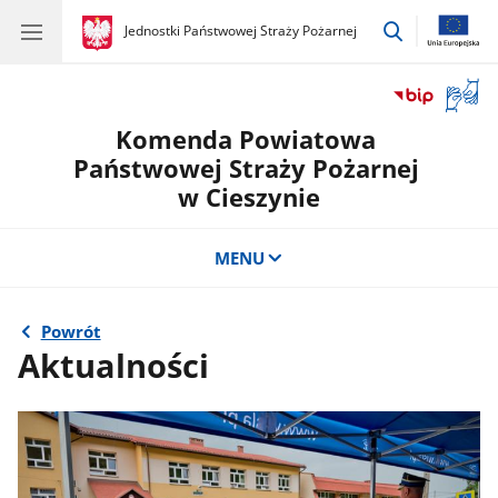
przejdź
gov.pl
Jednostki Państwowej Straży Pożarnej
gov.pl
Jednostki
do
Państwowej
wyszukiwar
Straży
Otwór
Pożarnej
okno
Komenda Powiatowa
z
tłuma
Państwowej Straży Pożarnej
języka
w Cieszynie
migow
MENU
Powrót
Aktualności