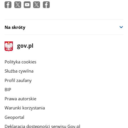
Na skróty
stopka
Strona
gov.pl
gov.pl
główna
gov.pl
Polityka cookies
Służba cywilna
Profil zaufany
BIP
Prawa autorskie
Warunki korzystania
Geoportal
Deklaracja dostępności serwisu Gov.pl