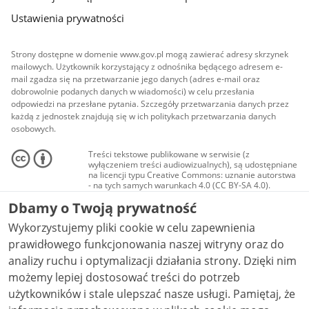
Ustawienia prywatności
Strony dostępne w domenie www.gov.pl mogą zawierać adresy skrzynek
mailowych. Użytkownik korzystający z odnośnika będącego adresem e-
mail zgadza się na przetwarzanie jego danych (adres e-mail oraz
dobrowolnie podanych danych w wiadomości) w celu przesłania
odpowiedzi na przesłane pytania. Szczegóły przetwarzania danych przez
każdą z jednostek znajdują się w ich politykach przetwarzania danych
osobowych.
Treści tekstowe publikowane w serwisie (z
wyłączeniem treści audiowizualnych), są udostępniane
na licencji typu Creative Commons: uznanie autorstwa
- na tych samych warunkach 4.0 (CC BY-SA 4.0).
Materiały audiowizualne, w tym zdjęcia, materiały
Dbamy o Twoją prywatność
audio i wideo, są udostępniane na licencji typu
Creative Commons: uznanie autorstwa użycie
Wykorzystujemy pliki cookie w celu zapewnienia
niekomercyjne - bez utworów zależnych 4.0 (CC BY-
NC-ND 4.0), o ile nie jest to stwierdzone inaczej.
prawidłowego funkcjonowania naszej witryny oraz do
analizy ruchu i optymalizacji działania strony. Dzięki nim
możemy lepiej dostosować treści do potrzeb
użytkowników i stale ulepszać nasze usługi. Pamiętaj, że