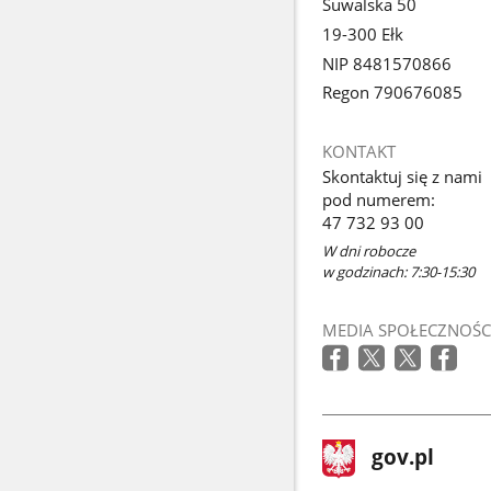
Suwalska 50
19-300 Ełk
NIP 8481570866
Regon 790676085
KONTAKT
Skontaktuj się z nami
pod numerem:
47 732 93 00
W dni robocze
w godzinach: 7:30-15:30
MEDIA SPOŁECZNOŚC
stopka
Strona
gov.pl
gov.pl
główna