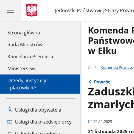
gov.pl
gov.pl
Jednostki Państwowej Straży Pożar
gov.pl
Jednostki
Państwowej
Straży
Komenda 
Pożarnej
gov.pl
Strona główna
Państwowe
Rada Ministrów
w Ełku
Kancelaria Premiera
Komenda Powiatow
Ministerstwa
Urzędy, instytucje
Powrót
Zaduszk
i placówki RP
zmarłyc
Usługi dla obywatela
Usługi dla przedsiębiorcy
21.11.2025
21 listopada 2025 ro
Usługi dla urzędnika