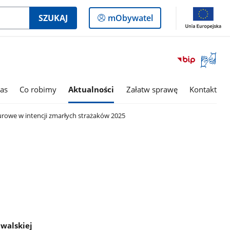
Logowanie
SZUKAJ
mObywatel
do
panelu
Otwórz
okno
z
tłumac
as
Co robimy
Aktualności
Załatw sprawę
Kontakt
języka
migowe
owe w intencji zmarłych strażaków 2025
uwalskiej