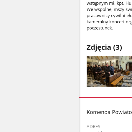
wstępnym mł. kpt. Hub
We wspólnej mszy świę
pracownicy cywilni eł
kameralny koncert or
poczęstunek.
Zdjęcia (3)
Pokaż
zdjęcie
1
z
stopka
Komenda Powiato
galerii.
ADRES