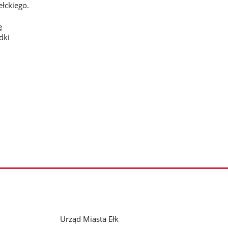
łckiego.
ę
dki
Urząd Miasta Ełk