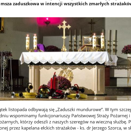
ę msza zaduszkowa w intencji wszystkich zmarłych strażakó
piątek listopada odbywają się „Zaduszki mundurowe”. W tym szcz
 dniu wspominamy funkcjonariuszy Państwowej Straży Pożarnej i
ożarnych, którzy odeszli z naszych szeregów na wieczną służbę. 
ej przez kapelana ełckich strażaków - ks. dr Jerzego Szorca, w s