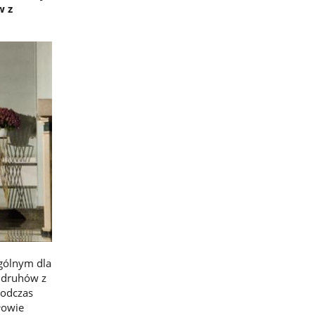
w z
ególnym dla
 druhów z
Podczas
łowie