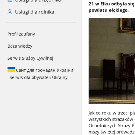
21 w Ełku odbyła si
powiatu ełckiego.
Usługi dla rolnika
Profil zaufany
Baza wiedzy
Serwis Służby Cywilnej
Сайт для громадян України
–
Serwis dla obywateli Ukrainy
Jak co roku w trzeci 
wszystkich strażaków
Ochotniczych Straży P
mszy świętej prowadzon