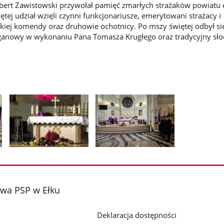
ert Zawistowski przywołał pamięć zmarłych strażaków powiatu e
tej udział wzięli czynni funkcjonariusze, emerytowani strażacy i
ckiej komendy oraz druhowie ochotnicy. Po mszy świętej odbył si
ganowy w wykonaniu Pana Tomasza Krugłego oraz tradycyjny sło
Pokaż
Pokaż
zdjęcie
zdjęcie
2
3
z
z
wa PSP w Ełku
galerii.
galerii.
Deklaracja dostępności