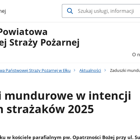
nej
Powiatowa
j Straży Pożarnej
O n
a Państwowej Straży Pożarnej w Ełku
Aktualności
Zaduszki mundur
i mundurowe w intencji
h strażaków 2025
ku w kościele parafialnym pw. Opatrzności Bożej przy ul. S