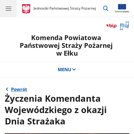
przejdź
gov.pl
Jednostki Państwowej Straży Pożarnej
gov.pl
Jednostki
do
Państwowej
wyszukiwar
Straży
Otwór
Pożarnej
okno
Komenda Powiatowa
z
tłuma
Państwowej Straży Pożarnej
języka
w Ełku
migow
MENU
Powrót
Życzenia Komendanta
Wojewódzkiego z okazji
Dnia Strażaka