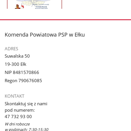
Pokaż
zdjęcie
1
z
stopka
Komenda Powiatowa PSP w Ełku
galerii.
ADRES
Suwalska 50
19-300 Ełk
NIP 8481570866
Regon 790676085
KONTAKT
Skontaktuj się z nami
pod numerem:
47 732 93 00
W dni robocze
w godzinach: 7:30-15:30