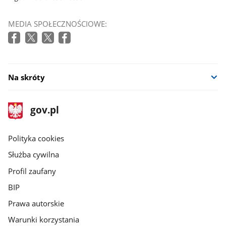
MEDIA SPOŁECZNOŚCIOWE:
Na skróty
stopka
Strona
gov.pl
gov.pl
główna
gov.pl
Polityka cookies
Służba cywilna
Profil zaufany
BIP
Prawa autorskie
Warunki korzystania