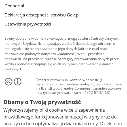
Geoportal
Deklaracja dostępności serwisu Gov.pl
Ustawienia prywatności
Strony dostępne w domenie www.gov.pl mogą zawierać adresy skrzynek
mailowych. Użytkownik korzystający z odnośnika będącego adresem e-
mail zgadza się na przetwarzanie jego danych (adres e-mail oraz
dobrowolnie podanych danych w wiadomości) w celu przesłania
odpowiedzi na przesłane pytania. Szczegóły przetwarzania danych przez
każdą z jednostek znajdują się w ich politykach przetwarzania danych
osobowych.
Treści tekstowe publikowane w serwisie (z
wyłączeniem treści audiowizualnych), są udostępniane
na licencji typu Creative Commons: uznanie autorstwa
- na tych samych warunkach 4.0 (CC BY-SA 4.0).
Materiały audiowizualne, w tym zdjęcia, materiały
Dbamy o Twoją prywatność
audio i wideo, są udostępniane na licencji typu
Creative Commons: uznanie autorstwa użycie
Wykorzystujemy pliki cookie w celu zapewnienia
niekomercyjne - bez utworów zależnych 4.0 (CC BY-
NC-ND 4.0), o ile nie jest to stwierdzone inaczej.
prawidłowego funkcjonowania naszej witryny oraz do
analizy ruchu i optymalizacji działania strony. Dzięki nim