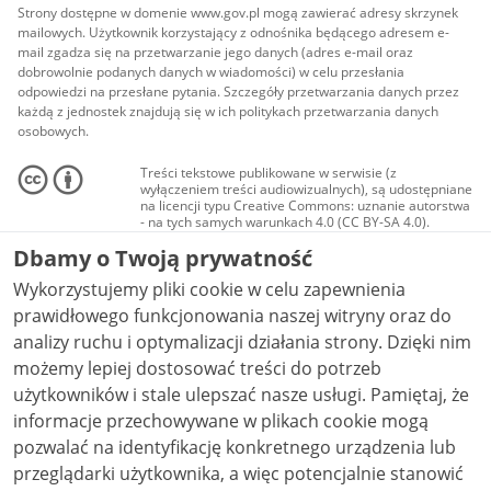
Strony dostępne w domenie www.gov.pl mogą zawierać adresy skrzynek
mailowych. Użytkownik korzystający z odnośnika będącego adresem e-
mail zgadza się na przetwarzanie jego danych (adres e-mail oraz
dobrowolnie podanych danych w wiadomości) w celu przesłania
odpowiedzi na przesłane pytania. Szczegóły przetwarzania danych przez
każdą z jednostek znajdują się w ich politykach przetwarzania danych
osobowych.
Treści tekstowe publikowane w serwisie (z
wyłączeniem treści audiowizualnych), są udostępniane
na licencji typu Creative Commons: uznanie autorstwa
- na tych samych warunkach 4.0 (CC BY-SA 4.0).
Materiały audiowizualne, w tym zdjęcia, materiały
Dbamy o Twoją prywatność
audio i wideo, są udostępniane na licencji typu
Creative Commons: uznanie autorstwa użycie
Wykorzystujemy pliki cookie w celu zapewnienia
niekomercyjne - bez utworów zależnych 4.0 (CC BY-
NC-ND 4.0), o ile nie jest to stwierdzone inaczej.
prawidłowego funkcjonowania naszej witryny oraz do
analizy ruchu i optymalizacji działania strony. Dzięki nim
możemy lepiej dostosować treści do potrzeb
użytkowników i stale ulepszać nasze usługi. Pamiętaj, że
informacje przechowywane w plikach cookie mogą
pozwalać na identyfikację konkretnego urządzenia lub
przeglądarki użytkownika, a więc potencjalnie stanowić