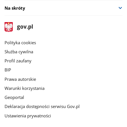
Na skróty
stopka
Strona
gov.pl
gov.pl
główna
gov.pl
Polityka cookies
Służba cywilna
Profil zaufany
BIP
Prawa autorskie
Warunki korzystania
Geoportal
Deklaracja dostępności serwisu Gov.pl
Ustawienia prywatności