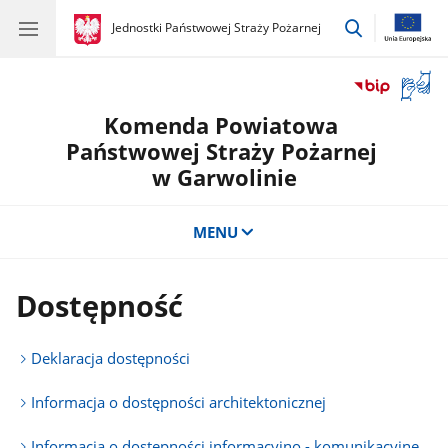
przejdź
gov.pl
Jednostki Państwowej Straży Pożarnej
gov.pl
Jednostki
do
Państwowej
wyszukiwar
Straży
Otwór
Pożarnej
okno
Komenda Powiatowa
z
tłuma
Państwowej Straży Pożarnej
języka
w Garwolinie
migow
MENU
Dostępność
Deklaracja dostępności
Informacja o dostępności architektonicznej
Informacja o dostępności informacyjno - komunikacyjne