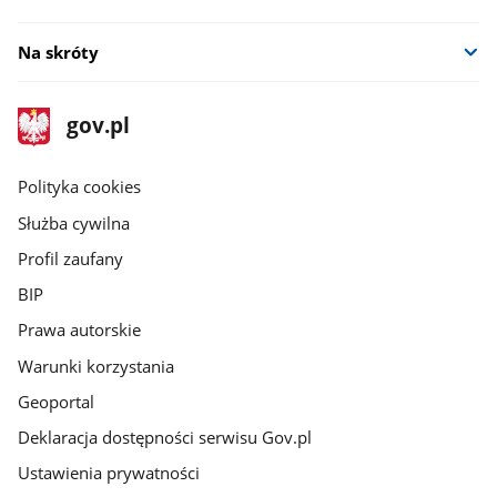
Na skróty
stopka
Strona
gov.pl
gov.pl
główna
gov.pl
Polityka cookies
Służba cywilna
Profil zaufany
BIP
Prawa autorskie
Warunki korzystania
Geoportal
Deklaracja dostępności serwisu Gov.pl
Ustawienia prywatności