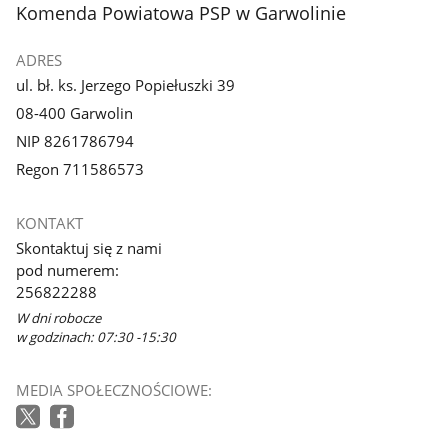
stopka
Komenda Powiatowa PSP w Garwolinie
ADRES
ul. bł. ks. Jerzego Popiełuszki 39
08-400 Garwolin
NIP 8261786794
Regon 711586573
KONTAKT
Skontaktuj się z nami
pod numerem:
256822288
W dni robocze
w godzinach: 07:30 -15:30
MEDIA SPOŁECZNOŚCIOWE: