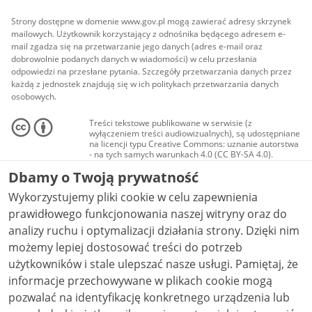
Strony dostępne w domenie www.gov.pl mogą zawierać adresy skrzynek
mailowych. Użytkownik korzystający z odnośnika będącego adresem e-
mail zgadza się na przetwarzanie jego danych (adres e-mail oraz
dobrowolnie podanych danych w wiadomości) w celu przesłania
odpowiedzi na przesłane pytania. Szczegóły przetwarzania danych przez
każdą z jednostek znajdują się w ich politykach przetwarzania danych
osobowych.
Treści tekstowe publikowane w serwisie (z
wyłączeniem treści audiowizualnych), są udostępniane
na licencji typu Creative Commons: uznanie autorstwa
- na tych samych warunkach 4.0 (CC BY-SA 4.0).
Materiały audiowizualne, w tym zdjęcia, materiały
Dbamy o Twoją prywatność
audio i wideo, są udostępniane na licencji typu
Creative Commons: uznanie autorstwa użycie
Wykorzystujemy pliki cookie w celu zapewnienia
niekomercyjne - bez utworów zależnych 4.0 (CC BY-
NC-ND 4.0), o ile nie jest to stwierdzone inaczej.
prawidłowego funkcjonowania naszej witryny oraz do
analizy ruchu i optymalizacji działania strony. Dzięki nim
możemy lepiej dostosować treści do potrzeb
użytkowników i stale ulepszać nasze usługi. Pamiętaj, że
informacje przechowywane w plikach cookie mogą
pozwalać na identyfikację konkretnego urządzenia lub