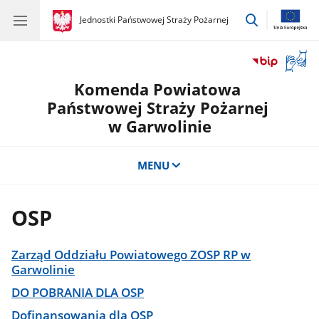
przejdź
gov.pl
Jednostki Państwowej Straży Pożarnej
gov.pl
Jednostki
do
Państwowej
wyszukiwar
Straży
Otwór
Pożarnej
okno
Komenda Powiatowa
z
tłuma
Państwowej Straży Pożarnej
języka
w Garwolinie
migow
MENU
OSP
Zarząd Oddziału Powiatowego ZOSP RP w
Garwolinie
DO POBRANIA DLA OSP
Dofinansowania dla OSP