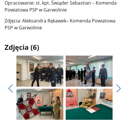
Opracowanie: st. kpt. Świąder Sebastian – Komenda
Powiatowa PSP w Garwolinie
Zdjęcia: Aleksandra Rękawek– Komenda Powiatowa
PSP w Garwolinie
Zdjęcia (6)
Pokaż
Pokaż
zdjęcie
zdjęcie
Pokaż
Poka
1
2
poprzednie
nest
z
z
zdjęcia
zdjęc
galerii.
galerii.
Pokaż
Pokaż
zdjęcie
zdjęcie