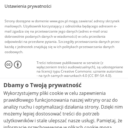
Ustawienia prywatności
Strony dostępne w domenie www.gov.pl mogą zawierać adresy skrzynek
mailowych. Użytkownik korzystający z odnośnika będącego adresem e-
mail zgadza się na przetwarzanie jego danych (adres e-mail oraz
dobrowolnie podanych danych w wiadomości) w celu przesłania
odpowiedzi na przesłane pytania. Szczegóły przetwarzania danych przez
każdą z jednostek znajdują się w ich politykach przetwarzania danych
osobowych.
Treści tekstowe publikowane w serwisie (z
wyłączeniem treści audiowizualnych), są udostępniane
na licencji typu Creative Commons: uznanie autorstwa
- na tych samych warunkach 4.0 (CC BY-SA 4.0).
Materiały audiowizualne, w tym zdjęcia, materiały
Dbamy o Twoją prywatność
audio i wideo, są udostępniane na licencji typu
Creative Commons: uznanie autorstwa użycie
Wykorzystujemy pliki cookie w celu zapewnienia
niekomercyjne - bez utworów zależnych 4.0 (CC BY-
NC-ND 4.0), o ile nie jest to stwierdzone inaczej.
prawidłowego funkcjonowania naszej witryny oraz do
analizy ruchu i optymalizacji działania strony. Dzięki nim
możemy lepiej dostosować treści do potrzeb
użytkowników i stale ulepszać nasze usługi. Pamiętaj, że
informacje przechowywane w plikach cookie mogą