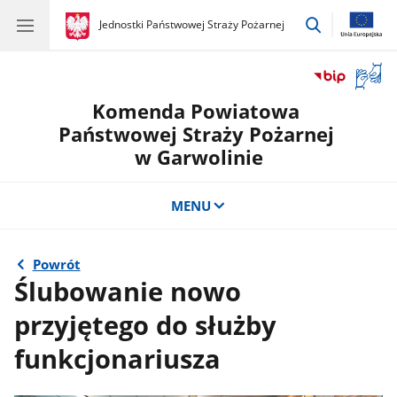
przejdź
gov.pl
Jednostki Państwowej Straży Pożarnej
gov.pl
Jednostki
do
Państwowej
wyszukiwar
Straży
Otwór
Pożarnej
okno
Komenda Powiatowa
z
tłuma
Państwowej Straży Pożarnej
języka
w Garwolinie
migow
MENU
Powrót
Ślubowanie nowo
przyjętego do służby
funkcjonariusza