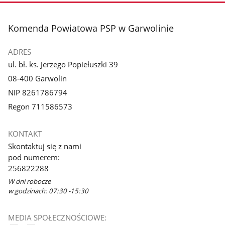
3
4
z
z
stopka
Komenda Powiatowa PSP w Garwolinie
galerii.
galerii.
ADRES
ul. bł. ks. Jerzego Popiełuszki 39
08-400 Garwolin
NIP 8261786794
Regon 711586573
KONTAKT
Skontaktuj się z nami
pod numerem:
256822288
W dni robocze
w godzinach: 07:30 -15:30
MEDIA SPOŁECZNOŚCIOWE: