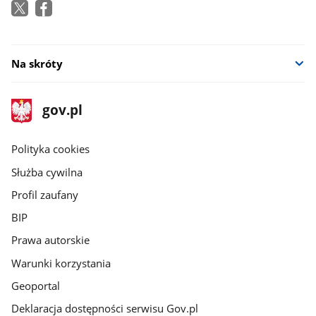
Na skróty
stopka
Strona
gov.pl
gov.pl
główna
gov.pl
Polityka cookies
Służba cywilna
Profil zaufany
BIP
Prawa autorskie
Warunki korzystania
Geoportal
Deklaracja dostępności serwisu Gov.pl