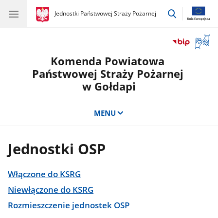
przejdź
gov.pl
Jednostki Państwowej Straży Pożarnej
gov.pl
Jednostki
do
Państwowej
wyszukiwar
Straży
Otwór
Pożarnej
okno
Komenda Powiatowa
z
tłuma
Państwowej Straży Pożarnej
języka
w Gołdapi
migow
MENU
Jednostki OSP
Włączone do KSRG
Niewłączone do KSRG
Rozmieszczenie jednostek OSP