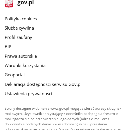
stopka
Strona
gov.pl
gov.pl
główna
gov.pl
Polityka cookies
Służba cywilna
Profil zaufany
BIP
Prawa autorskie
Warunki korzystania
Geoportal
Deklaracja dostępności serwisu Gov.pl
Ustawienia prywatności
Strony dostępne w domenie www.gov.pl mogą zawierać adresy skrzynek
mailowych. Użytkownik korzystający z odnośnika będącego adresem e-
mail zgadza się na przetwarzanie jego danych (adres e-mail oraz
dobrowolnie podanych danych w wiadomości) w celu przesłania
odpowiedzi na przesłane pytania. Szczegóły przetwarzania danych przez