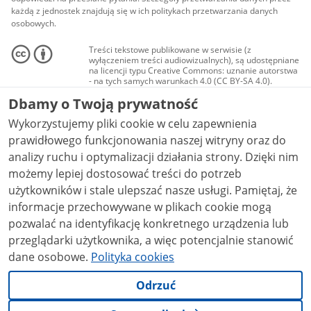
każdą z jednostek znajdują się w ich politykach przetwarzania danych
osobowych.
Treści tekstowe publikowane w serwisie (z
wyłączeniem treści audiowizualnych), są udostępniane
na licencji typu Creative Commons: uznanie autorstwa
- na tych samych warunkach 4.0 (CC BY-SA 4.0).
Materiały audiowizualne, w tym zdjęcia, materiały
Dbamy o Twoją prywatność
audio i wideo, są udostępniane na licencji typu
Creative Commons: uznanie autorstwa użycie
Wykorzystujemy pliki cookie w celu zapewnienia
niekomercyjne - bez utworów zależnych 4.0 (CC BY-
NC-ND 4.0), o ile nie jest to stwierdzone inaczej.
prawidłowego funkcjonowania naszej witryny oraz do
analizy ruchu i optymalizacji działania strony. Dzięki nim
możemy lepiej dostosować treści do potrzeb
użytkowników i stale ulepszać nasze usługi. Pamiętaj, że
informacje przechowywane w plikach cookie mogą
pozwalać na identyfikację konkretnego urządzenia lub
przeglądarki użytkownika, a więc potencjalnie stanowić
dane osobowe.
Polityka cookies
Odrzuć