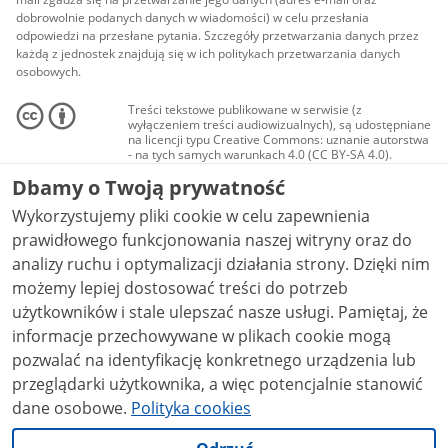
dobrowolnie podanych danych w wiadomości) w celu przesłania
odpowiedzi na przesłane pytania. Szczegóły przetwarzania danych przez
każdą z jednostek znajdują się w ich politykach przetwarzania danych
osobowych.
Treści tekstowe publikowane w serwisie (z
wyłączeniem treści audiowizualnych), są udostępniane
na licencji typu Creative Commons: uznanie autorstwa
- na tych samych warunkach 4.0 (CC BY-SA 4.0).
Materiały audiowizualne, w tym zdjęcia, materiały
Dbamy o Twoją prywatność
audio i wideo, są udostępniane na licencji typu
Creative Commons: uznanie autorstwa użycie
Wykorzystujemy pliki cookie w celu zapewnienia
niekomercyjne - bez utworów zależnych 4.0 (CC BY-
NC-ND 4.0), o ile nie jest to stwierdzone inaczej.
prawidłowego funkcjonowania naszej witryny oraz do
analizy ruchu i optymalizacji działania strony. Dzięki nim
możemy lepiej dostosować treści do potrzeb
użytkowników i stale ulepszać nasze usługi. Pamiętaj, że
informacje przechowywane w plikach cookie mogą
pozwalać na identyfikację konkretnego urządzenia lub
przeglądarki użytkownika, a więc potencjalnie stanowić
dane osobowe.
Polityka cookies