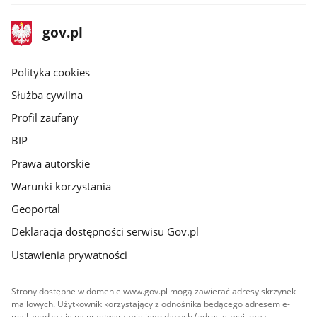
stopka
Strona
gov.pl
gov.pl
główna
gov.pl
Polityka cookies
Służba cywilna
Profil zaufany
BIP
Prawa autorskie
Warunki korzystania
Geoportal
Deklaracja dostępności serwisu Gov.pl
Ustawienia prywatności
Strony dostępne w domenie www.gov.pl mogą zawierać adresy skrzynek
mailowych. Użytkownik korzystający z odnośnika będącego adresem e-
mail zgadza się na przetwarzanie jego danych (adres e-mail oraz