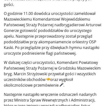
gości.
O godzinie 11.00 dowódca uroczystości zameldował
Mazowieckiemu Komendantowi Wojewódzkiemu
Państwowej Straży Pożarnej nadbrygadierowi Arturowi
Gonerze gotowość pododdziałów do uroczystego
apelu. Następnie przeprowadzony został przegląd
pododdziałów przy akompaniamencie orkiestry OSP
Kaski. Po przeglądzie przy dźwiękach hymnu nastąpiło
uroczyste podniesienie flagi państwowej.
W dalszej części uroczystości, Komendant Powiatowy
Państwowej Straży Pożarnej w Grodzisku Mazowieckim
bryg. Marcin Strzyżowski przywitał gości i wszystkich
uczestników obchodów
oraz wygłosił
okolicznościowe przemówienie
.
Następnie nastąpiło wręczenie odznaczeń nadanych
przez Ministra Spraw Wewnętrznych i Administracji,
które w jego imieniu wręczyli nadbrygadier Artur