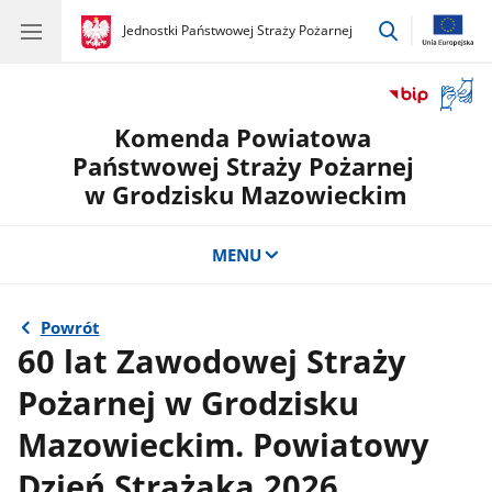
przejdź
gov.pl
Jednostki Państwowej Straży Pożarnej
gov.pl
Jednostki
do
Państwowej
wyszukiwar
Straży
Otwór
Pożarnej
okno
Komenda Powiatowa
z
tłuma
Państwowej Straży Pożarnej
języka
w Grodzisku Mazowieckim
migow
MENU
Powrót
60 lat Zawodowej Straży
Pożarnej w Grodzisku
Mazowieckim. Powiatowy
Dzień Strażaka 2026