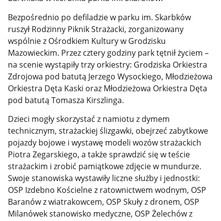
Bezpośrednio po defiladzie w parku im. Skarbków
ruszył Rodzinny Piknik Strażacki, zorganizowany
wspólnie z Ośrodkiem Kultury w Grodzisku
Mazowieckim. Przez cztery godziny park tętnił życiem –
na scenie wystąpiły trzy orkiestry: Grodziska Orkiestra
Zdrojowa pod batutą Jerzego Wysockiego, Młodzieżowa
Orkiestra Dęta Kaski oraz Młodzieżowa Orkiestra Dęta
pod batutą Tomasza Kirszlinga.
Dzieci mogły skorzystać z namiotu z dymem
technicznym, strażackiej ślizgawki, obejrzeć zabytkowe
pojazdy bojowe i wystawę modeli wozów strażackich
Piotra Zegarskiego, a także sprawdzić się w teście
strażackim i zrobić pamiątkowe zdjęcie w mundurze.
Swoje stanowiska wystawiły liczne służby i jednostki:
OSP Izdebno Kościelne z ratownictwem wodnym, OSP
Baranów z wiatrakowcem, OSP Skuły z dronem, OSP
Milanówek stanowisko medyczne, OSP Żelechów z