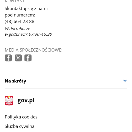
KONTAKT
Skontaktuj się z nami
pod numerem:
(48) 664 23 88
W dni robocze
w godzinach: 07:30 -15:30
MEDIA SPOŁECZNOŚCIOWE:
Na skróty
stopka
Strona
gov.pl
gov.pl
główna
gov.pl
Polityka cookies
Służba cywilna