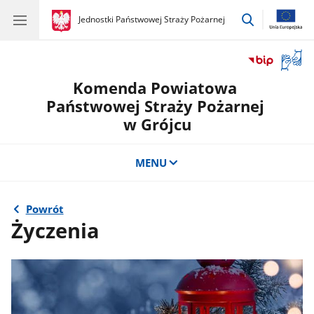
przejdź
gov.pl
Jednostki Państwowej Straży Pożarnej
gov.pl
Jednostki
do
Państwowej
wyszukiwar
Straży
Otwór
Pożarnej
okno
Komenda Powiatowa
z
tłuma
Państwowej Straży Pożarnej
języka
w Grójcu
migow
MENU
Powrót
Życzenia