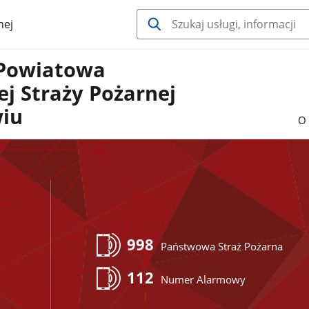
nej
Powiatowa
j Straży Pożarnej
wiu
O 
998
Państwowa Straż Pożarna
112
Numer Alarmowy