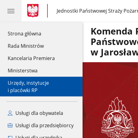
gov.pl
gov.pl
Jednostki Państwowej Straży Pożar
gov.pl
Jednostki
Państwowej
Straży
Komenda 
Pożarnej
gov.pl
Strona główna
Państwowe
Rada Ministrów
w Jarosła
Kancelaria Premiera
Ministerstwa
Urzędy, instytucje
i placówki RP
Usługi dla obywatela
Usługi dla przedsiębiorcy
Usługi dla urzędnika