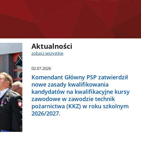
Aktualności
zobacz wszystkie
02.07.2026
Komendant Główny PSP zatwierdził
nowe zasady kwalifikowania
kandydatów na kwalifikacyjne kursy
zawodowe w zawodzie technik
pożarnictwa (KKZ) w roku szkolnym
2026/2027.