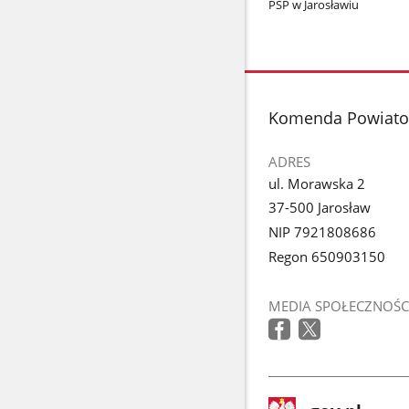
PSP w Jarosławiu
stopka
Komenda Powiatow
ADRES
ul. Morawska 2
37-500 Jarosław
NIP 7921808686
Regon 650903150
MEDIA SPOŁECZNOŚC
stopka
Strona