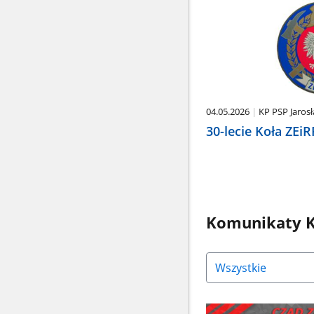
04.05.2026
KP PSP Jaros
30-lecie Koła ZEi
Komunikaty K
Naciśnij
strzałkę
w
dół,