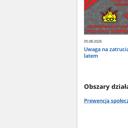
aby
wybrać
odpowiednią
pozycję.
Dane
zaktualizują
się
05.08.2026
automatycznie.
Uwaga na zatruci
latem
Obszary dział
Prewencja społec