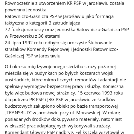
Równocześnie z utworzeniem KR PSP w Jarosławiu została
powołana Jednostka
Ratowniczo-Gaśnicza PSP w Jarosławiu jako formacja
taktyczna o kategorii B zatrudniająca
72 funkcjonariuszy oraz Jednostka Ratowniczo-Gaśnicza PSP
w Przeworsku z 36 etatami.
24 lipca 1992 roku odbyło się uroczyste Ślubowanie
strażaków Komendy Rejonowej i Jednostki Ratowniczo-
Gaśniczej PSP w Jarosławiu.
Od okresu międzywojennego siedziba straży pożarnej
mieściła się w budynkach po byłych koszarach wojsk
austriackich, które mimo licznych remontów i adaptacji nie
spełniały wymogów bezpiecznej pracy i służby. Konieczna
była więc budowa nowej strażnicy. 15 czerwca 1993 roku
dla potrzeb PR PSP i JRG PSP w Jarosławiu ze środków
budżetowych zakupiono obiekt po bazie transportowej
„TRANSBUD” w Jarosławiu przy ul. Morawskiej. W miarę
posiadanych środków dokupywano materiały, natomiast
większość prac adaptacyjnych wykonywali strażacy.
Komendant Główny PSP nadbryg. Feliks Dela wizytował w