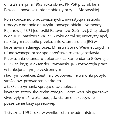
dniu 29 sierpnia 1993 roku obiekt KR PSP przy ul. Jana
Pawła II i nowo zakupione obiekty przy ul. Morawskiej.
Po zakończeniu prac związanych z inwestycją nastąpiło
uroczyste oddanie do użytku nowego obiektu Komendy
Rejonowej PSP i Jednostki Ratowniczo-Gaśniczej. Z tej okazji
w dniu 19 października 1996 roku odbył się uroczysty apel,
na którym nastąpiło przekazanie sztandaru dla JRG w
Jarosławiu nadanego przez Ministra Spraw Wewnętrznych, a
ufundowanego przez społeczeństwo miasta Jarosławia.
Przekazania sztandaru dokonał z-ca Komendanta Głównego
PSP – st. bryg. Aleksander Szymański. JRG rozpoczęła pracę
w funkcjonalnym, przestronnym
i ładnym obiekcie. Zaistniały odpowiednie warunki pobytu
strażaków, prowadzenia szkoleń,
a także utrzymania sprzętu oraz zaplecza
kwatermistrzowsko-technicznego. Dobre warunki garażowe
stworzyły możliwości podjęcia starań o sukcesywne
poszerzenie bazy sprzętowej.
1 stycznia 1999 roku w wyniku reformy administracji