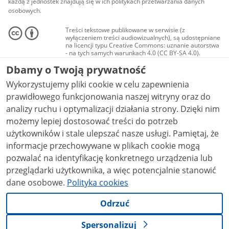
każdą z jednostek znajdują się w ich politykach przetwarzania danych
osobowych.
Treści tekstowe publikowane w serwisie (z
wyłączeniem treści audiowizualnych), są udostępniane
na licencji typu Creative Commons: uznanie autorstwa
- na tych samych warunkach 4.0 (CC BY-SA 4.0).
Materiały audiowizualne, w tym zdjęcia, materiały
Dbamy o Twoją prywatność
audio i wideo, są udostępniane na licencji typu
Creative Commons: uznanie autorstwa użycie
Wykorzystujemy pliki cookie w celu zapewnienia
niekomercyjne - bez utworów zależnych 4.0 (CC BY-
NC-ND 4.0), o ile nie jest to stwierdzone inaczej.
prawidłowego funkcjonowania naszej witryny oraz do
analizy ruchu i optymalizacji działania strony. Dzięki nim
możemy lepiej dostosować treści do potrzeb
użytkowników i stale ulepszać nasze usługi. Pamiętaj, że
informacje przechowywane w plikach cookie mogą
pozwalać na identyfikację konkretnego urządzenia lub
przeglądarki użytkownika, a więc potencjalnie stanowić
dane osobowe.
Polityka cookies
Odrzuć
Spersonalizuj