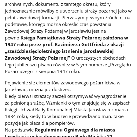
archiwalnych, dokumentu z tamtego okresu, który
jednoznacznie mówiłby o utworzeniu straży pożarnej jako w
pełni zawodowej formacji. Pierwszym pewnym źródłem, na
podstawie, którego można określić czas powstania
Zawodowej Straży Pożarnej w Jarosławiu jest na
pewno
Księga Pamiątkowa Straży Pożarnej założona w
1947 roku przez prof. Kazimierza Gottfrieda z okazji
„sześćdziesięcioletniego istnienia jarosławskiej
Zawodowej Straży Pożarnej”
O uroczystych obchodach
tego jubileuszu pisano również w 5-ym numerze „Przeglądu
Pożarniczego” z sierpnia 1947 roku.
Pojawienie się elementów zawodowego pożarnictwa w
Jarosławiu, można już dostrzec,
kiedy pierwsi strażacy zaczęli otrzymywać wynagrodzenie
za pełnioną służbę. Wzmianki o tym znajdują się w zapisach
Księgi Uchwał Rady Komunalnej Miasta Jarosławia z marca
1884 roku, kiedy to w budżecie przewidziano m.in. takie
pozycje jak płaca dla pompierów.
Na podstawie
Regulaminu Ogniowego dla miasta
Jarosławia uchwalonego przez Radę Miejską 21