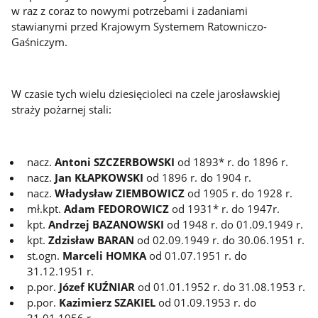
w raz z coraz to nowymi potrzebami i zadaniami
stawianymi przed Krajowym Systemem Ratowniczo-
Gaśniczym.
W czasie tych wielu dziesięcioleci na czele jarosławskiej
straży pożarnej stali:
nacz.
Antoni SZCZERBOWSKI
od 1893* r. do 1896 r.
nacz.
Jan KŁAPKOWSKI
od 1896 r. do 1904 r.
nacz.
Władysław ZIEMBOWICZ
od 1905 r. do 1928 r.
mł.kpt.
Adam FEDOROWICZ
od 1931* r. do 1947r.
kpt.
Andrzej BAZANOWSKI
od 1948 r. do 01.09.1949 r.
kpt.
Zdzisław BARAN
od 02.09.1949 r. do 30.06.1951 r.
st.ogn.
Marceli HOMKA
od 01.07.1951 r. do
31.12.1951 r.
p.por.
Józef KUŹNIAR
od 01.01.1952 r. do 31.08.1953 r.
p.por.
Kazimierz SZAKIEL
od 01.09.1953 r. do
31.01.1956 r.