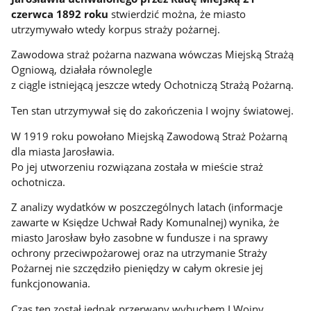
czerwca 1892 roku
stwierdzić można, że miasto
utrzymywało wtedy korpus straży pożarnej.
Zawodowa straż pożarna nazwana wówczas Miejską Strażą
Ogniową, działała równolegle
z ciągle istniejącą jeszcze wtedy Ochotniczą Strażą Pożarną.
Ten stan utrzymywał się do zakończenia I wojny światowej.
W 1919 roku powołano Miejską Zawodową Straż Pożarną
dla miasta Jarosławia.
Po jej utworzeniu rozwiązana została w mieście straż
ochotnicza.
Z analizy wydatków w poszczególnych latach (informacje
zawarte w Księdze Uchwał Rady Komunalnej) wynika, że
miasto Jarosław było zasobne w fundusze i na sprawy
ochrony przeciwpożarowej oraz na utrzymanie Straży
Pożarnej nie szczędziło pieniędzy w całym okresie jej
funkcjonowania.
Czas ten został jednak przerwany wybuchem I Wojny