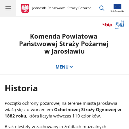
przejdź
gov.pl
Jednostki Państwowej Straży Pożarnej
gov.pl
Jednostki
do
Państwowej
wyszukiwar
Straży
Otwór
Pożarnej
okno
Komenda Powiatowa
z
tłuma
Państwowej Straży Pożarnej
języka
w Jarosławiu
migow
MENU
Historia
Początki ochrony pożarowej na terenie miasta Jarosławia
wiążą się z utworzeniem
Ochotniczej Straży Ogniowej w
1882 roku
, która liczyła wówczas 110 członków.
Brak niestety w zachowanych źródłach muzealnych i