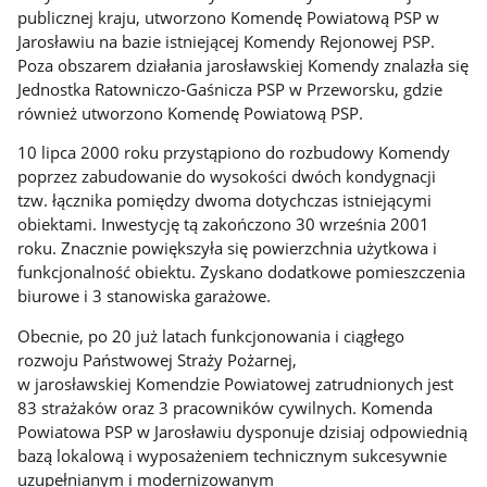
publicznej kraju, utworzono Komendę Powiatową PSP w
Jarosławiu na bazie istniejącej Komendy Rejonowej PSP.
Poza obszarem działania jarosławskiej Komendy znalazła się
Jednostka Ratowniczo-Gaśnicza PSP w Przeworsku, gdzie
również utworzono Komendę Powiatową PSP.
10 lipca 2000 roku przystąpiono do rozbudowy Komendy
poprzez zabudowanie do wysokości dwóch kondygnacji
tzw. łącznika pomiędzy dwoma dotychczas istniejącymi
obiektami. Inwestycję tą zakończono 30 września 2001
roku. Znacznie powiększyła się powierzchnia użytkowa i
funkcjonalność obiektu. Zyskano dodatkowe pomieszczenia
biurowe i 3 stanowiska garażowe.
Obecnie, po 20 już latach funkcjonowania i ciągłego
rozwoju Państwowej Straży Pożarnej,
w jarosławskiej Komendzie Powiatowej zatrudnionych jest
83 strażaków oraz 3 pracowników cywilnych. Komenda
Powiatowa PSP w Jarosławiu dysponuje dzisiaj odpowiednią
bazą lokalową i wyposażeniem technicznym sukcesywnie
uzupełnianym i modernizowanym