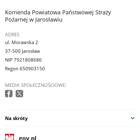
stopka
Komenda Powiatowa Państwowej Straży
Pożarnej w Jarosławiu
ADRES
ul. Morawska 2
37-500 Jarosław
NIP 7921808686
Regon 650903150
MEDIA SPOŁECZNOŚCIOWE:
Na skróty
stopka
Strona
gov.pl