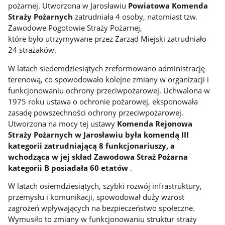
pożarnej. Utworzona w Jarosławiu
Powiatowa Komenda
Straży Pożarnych
zatrudniała 4 osoby, natomiast tzw.
Zawodowe Pogotowie Straży Pożarnej,
które było utrzymywane przez Zarząd Miejski zatrudniało
24 strażaków.
W latach siedemdziesiątych zreformowano administrację
terenową, co spowodowało kolejne zmiany w organizacji i
funkcjonowaniu ochrony przeciwpożarowej. Uchwalona w
1975 roku ustawa o ochronie pożarowej, eksponowała
zasadę powszechności ochrony przeciwpożarowej.
Utworzona na mocy tej ustawy
Komenda Rejonowa
Straży Pożarnych w Jarosławiu była komendą III
kategorii zatrudniającą 8 funkcjonariuszy, a
wchodząca w jej skład Zawodowa Straż Pożarna
kategorii B posiadała 60 etatów
.
W latach osiemdziesiątych, szybki rozwój infrastruktury,
przemysłu i komunikacji, spowodował duży wzrost
zagrożeń wpływających na bezpieczeństwo społeczne.
Wymusiło to zmiany w funkcjonowaniu struktur straży